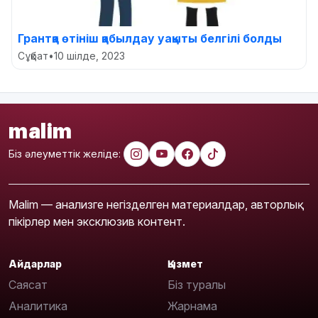
Грантқа өтініш қабылдау уақыты белгілі болды
Сұқбат
•
10 шілде, 2023
malim
Біз әлеуметтік желіде:
Malim — анализге негізделген материалдар, авторлық
пікірлер мен эксклюзив контент.
Айдарлар
Қызмет
Саясат
Біз туралы
Аналитика
Жарнама