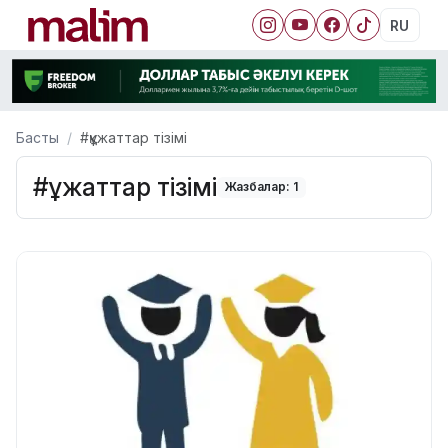
RU
Басты
#құжаттар тізімі
#құжаттар тізімі
Жазбалар: 1