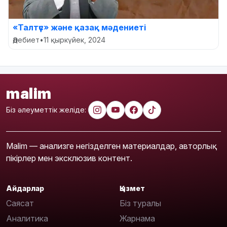
«Талтүс» және қазақ мәдениеті
Әдебиет
•
11 қыркүйек, 2024
malim
Біз әлеуметтік желіде:
Malim — анализге негізделген материалдар, авторлық
пікірлер мен эксклюзив контент.
Айдарлар
Қызмет
Саясат
Біз туралы
Аналитика
Жарнама