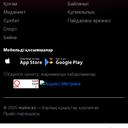
Қоғам
Байланыс
Мәдениет
Құпиялылық
Сұхбат
Пайдалану ережесі
Спорт
Бейне
Мобильді қосымшалар
Download on the
Get it on
App Store
Google Play
Қауіпсіз орнату, жарнамасыз хабарламалар.
© 2025
malim.kz
— Барлық құқықтар қорғалған.
Прайс-парақшасы