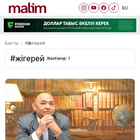
RU
Басты
#Әжігерей
#Әжігерей
Жазбалар: 1