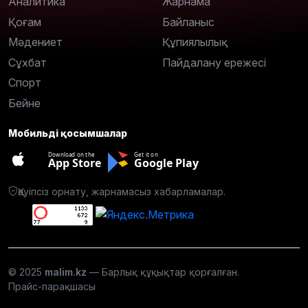
Аналитика
Жарнама
Қоғам
Байланыс
Мәдениет
Құпиялылық
Сұхбат
Пайдалану ережесі
Спорт
Бейне
Мобильді қосымшалар
Download on the
Get it on
App Store
Google Play
Қауіпсіз орнату, жарнамасыз хабарламалар.
© 2025
malim.kz
— Барлық құқықтар қорғалған.
Прайс-парақшасы