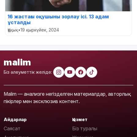
16 жастағы оқушыны зорлау ісі. 13 адам
ұсталды
Құқық
•
19 қыркүйек, 2024
malim
Біз әлеуметтік желіде:
Malim — анализге негізделген материалдар, авторлық
пікірлер мен эксклюзив контент.
Айдарлар
Қызмет
Саясат
Біз туралы