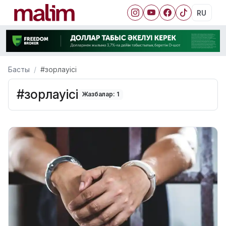
RU
Басты
#зорлауісі
#зорлауісі
Жазбалар: 1