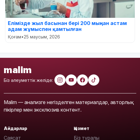
Елімізде жыл басынан бері 200 мыңнан астам
адам жұмыспен қамтылған
Қоғам
•
25 маусым, 2026
malim
Біз әлеуметтік желіде:
Malim — анализге негізделген материалдар, авторлық
пікірлер мен эксклюзив контент.
Айдарлар
Қызмет
Саясат
Біз туралы