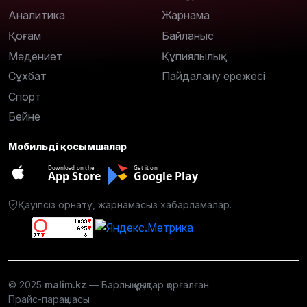
Аналитика
Жарнама
Қоғам
Байланыс
Мәдениет
Құпиялылық
Сұхбат
Пайдалану ережесі
Спорт
Бейне
Мобильді қосымшалар
Download on the
Get it on
App Store
Google Play
Қауіпсіз орнату, жарнамасыз хабарламалар.
© 2025
malim.kz
— Барлық құқықтар қорғалған.
Прайс-парақшасы