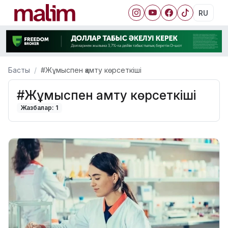
RU
Басты
#Жұмыспен қамту көрсеткіші
#Жұмыспен қамту көрсеткіші
Жазбалар: 1