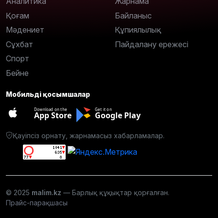
Аналитика
Жарнама
Қоғам
Байланыс
Мәдениет
Құпиялылық
Сұхбат
Пайдалану ережесі
Спорт
Бейне
Мобильді қосымшалар
Download on the
Get it on
App Store
Google Play
Қауіпсіз орнату, жарнамасыз хабарламалар.
© 2025
malim.kz
— Барлық құқықтар қорғалған.
Прайс-парақшасы