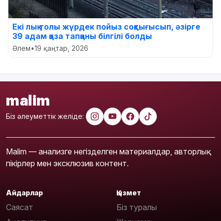
Екі лық толы жүрдек пойыз соқтығысып, әзірге
39 адам қаза тапқаны білгілі болды
Әлем
•
19 қаңтар, 2026
malim
Біз әлеуметтік желіде:
Malim — анализге негізделген материалдар, авторлық
пікірлер мен эксклюзив контент.
Айдарлар
Қызмет
Саясат
Біз туралы