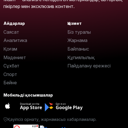
пікірлер мен эксклюзив контент.
Айдарлар
Қызмет
Саясат
Біз туралы
Аналитика
Жарнама
Қоғам
Байланыс
Мәдениет
Құпиялылық
Сұхбат
Пайдалану ережесі
Спорт
Бейне
Мобильді қосымшалар
Download on the
Get it on
App Store
Google Play
Қауіпсіз орнату, жарнамасыз хабарламалар.