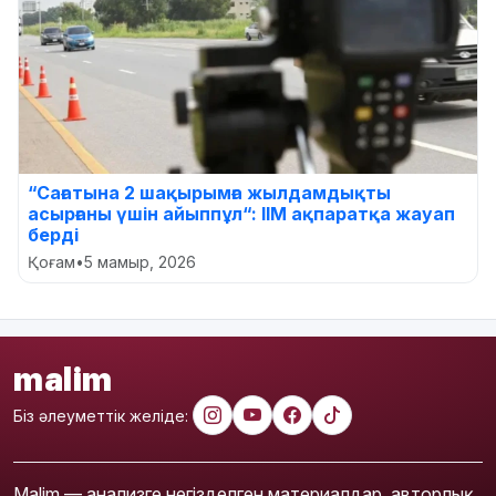
“Сағатына 2 шақырымға жылдамдықты
асырғаны үшін айыппұл“: ІІМ ақпаратқа жауап
берді
Қоғам
•
5 мамыр, 2026
malim
Біз әлеуметтік желіде:
Malim — анализге негізделген материалдар, авторлық