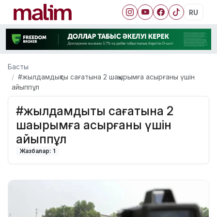
RU
Басты
#жылдамдықты сағатына 2 шақырымға асырғаны үшін
айыппұл
#жылдамдықты сағатына 2
шақырымға асырғаны үшін
айыппұл
Жазбалар: 1