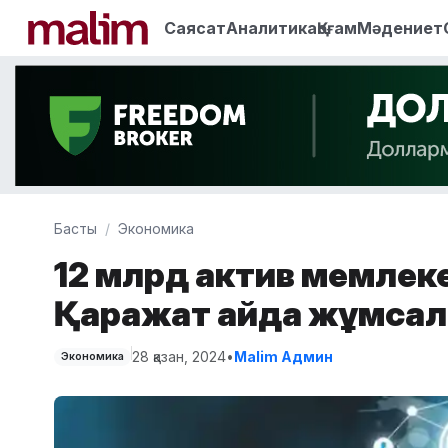
Саясат
Аналитика
Қоғам
Мәдениет
Басты
Экономика
12 млрд актив мемлеке
Қаражат қайда жұмса
28 қазан, 2024
•
Malim Админ
Экономика