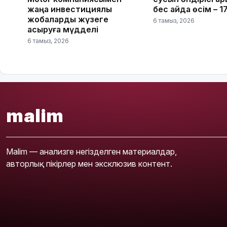
жаңа инвестициялық
бес айда өсім – 
жобаларды жүзеге
6 тамыз, 2026
асыруға мүдделі
6 тамыз, 2026
malim
Malim — анализге негізделген материалдар,
авторлық пікірлер мен эксклюзив контент.