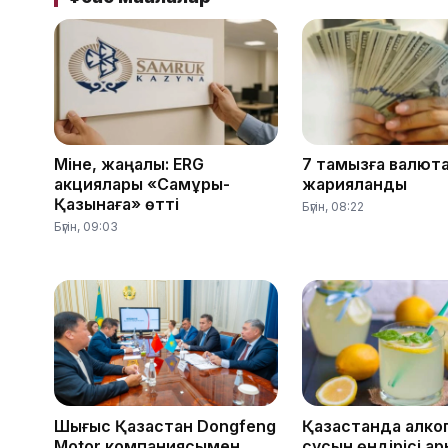
Міне, жаңалық: ERG
7 тамызға валют
акциялары «Самұрық-
жарияланды
Қазынаға» өтті
Бүгін, 08:22
Бүгін, 09:03
Шығыс Қазақстан Dongfeng
Қазақстанда алко
Motor компаниясымен
сусын өндірісі қар