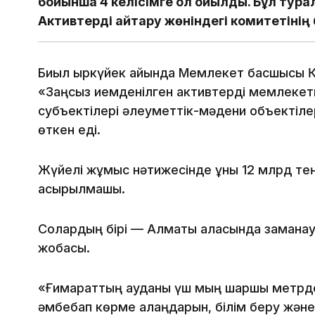
бойынша 4 келісімге қол қойылды. Бұл ту
Активтерді қайтару жөніндегі комитетінің 
Биыл қыркүйек айында Мемлекет басшысы Қ
«Заңсыз иемденілген активтерді мемлекет
субъектілері әлеуметтік-мәдени объектілерд
өткен еді.
Жүйелі жұмыс нәтижесінде құны 12 млрд те
асырылмақшы.
Солардың бірі — Алматы қаласында замана
жобасы.
«Ғимараттың ауданы үш мың шаршы метрде
әмбебап көрме алаңдарын, білім беру жән