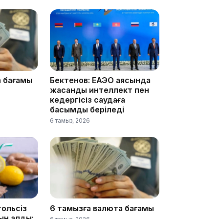
09:03
а бағамы
Бектенов: ЕАЭО аясында
жасанды интеллект пен
кедергісіз саудаға
08:42
басымдық беріледі
6 тамыз, 2026
08:25
гольсіз
6 тамызға валюта бағамы
қын алды: