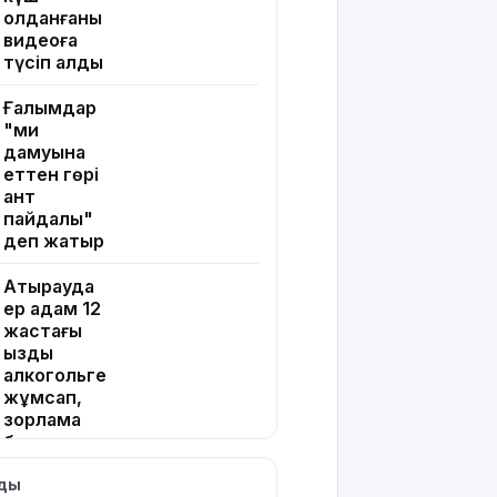
қолданғаны
видеоға
түсіп қалды
Ғалымдар
"ми
дамуына
еттен гөрі
қант
пайдалы"
деп жатыр
Атырауда
ер адам 12
жастағы
қызды
алкогольге
жұмсап,
зорламақ
болған
лды
Жапонияда