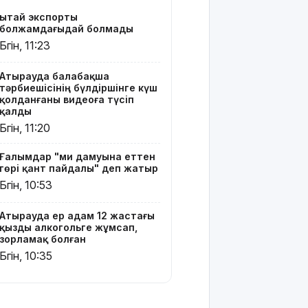
жойқын
Қытай экспорты
тайфун:
болжамдағыдай болмады
жүздеген
Бүгін, 11:23
рейс
тоқтатылды
Атырауда балабақша
тәрбиешісінің бүлдіршінге күш
Испанияның
қолданғаны видеоға түсіп
Сеута
қалды
қаласына
Бүгін, 11:20
өтуге
әрекеттенген
Ғалымдар "ми дамуына еттен
100-ге жуық
гөрі қант пайдалы" деп жатыр
мигрант
Бүгін, 10:53
қаза тапты
14
Атырауда ер адам 12 жастағы
қызды алкогольге жұмсап,
қыркүйектен
зорламақ болған
бастап
Бүгін, 10:35
тұрғын үй
кезегіне
тұру
тәртібі