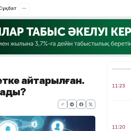
Сұқбат
тке қайтарылған.
11:23
лады?
11:20