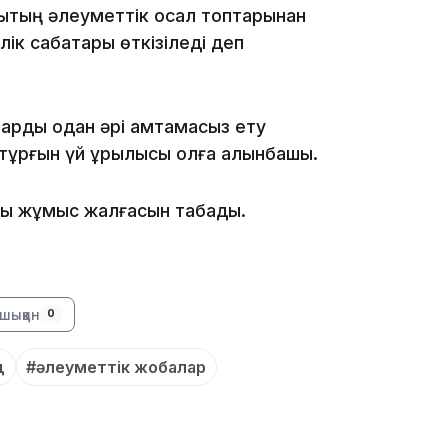
лықтың әлеуметтік осал топтарынан
ік сабақтары өткізіледі деп
арды одан әрі қамтамасыз ету
тұрғын үй құрылысы қолға алынбақшы.
09:40
ағы жұмыс жалғасын табады.
шыққан
0
09:40
д
#әлеуметтік жобалар