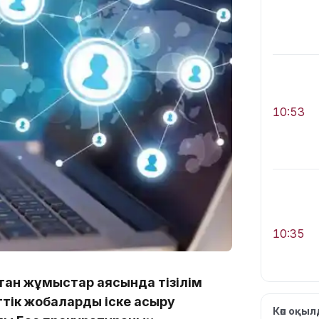
10:53
10:35
тқан жұмыстар аясында тізілім
ттік жобаларды іске асыру
Көп оқы