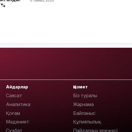
6 тамыз, 2026
08:22
17%
07:07
23:23
Айдарлар
Қызмет
Саясат
Біз туралы
Аналитика
Жарнама
22:45
Қоғам
Байланыс
Мәдениет
Құпиялылық
Сұхбат
Пайдалану ережесі