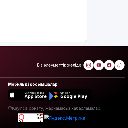
бағамы
жарияланды
Тарихқа
мәлім 7
тамыз
Қазақстанда
операциядан
кейінгі
жаңа туған
Біз әлеуметтік желіде:
нәрестелер
өлімі үш
есе азайды
Мобильді қосымшалар
Ақтөбеде
Download on the
Get it on
App Store
Google Play
майонез
банкаларына
жасырылған
Қауіпсіз орнату, жарнамасыз хабарламалар.
телефон
тәркіленді