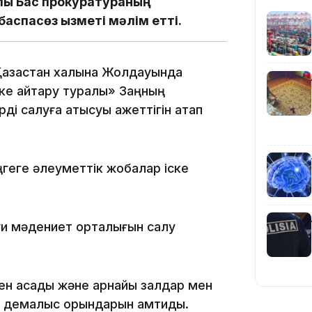
ралы Бас прокуратураның
баспасөз қызметі мәлім етті.
10:25
азақстан халқына Жолдауында
ке қайтару туралы» Заңның
і салуға қатысуы қажеттігін атап
10:05
ңгеге әлеуметтік жобалар іске
уи мәдениет орталығын салу
н асады және арнайы залдар мен
09:53
е демалыс орындарын қамтиды.