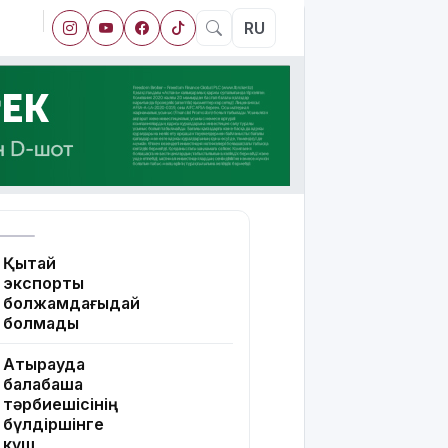
RU
Қытай
экспорты
болжамдағыдай
болмады
Атырауда
балабақша
тәрбиешісінің
бүлдіршінге
күш