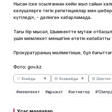
Нысан іске қосылғаннан кейін жыл сайын ха
келушілерге тегін репетициялар мен шеберл
күтіледі», - делінген хабарламада.
Тағы бір мысал, Шымкентте мұқтаж отбасыл
үшін мемлекет меншігіне өтетін көпқабатты 
Прокуратураның мәліметінше, бұл бағытт
Фото: gov.kz
🤍 Ұнайды
😞 Ұнамайды
😡 Шектен 
0
0
#мемлекет
#қаражат
#активтер
#12млр
Ұқсас мақалалар