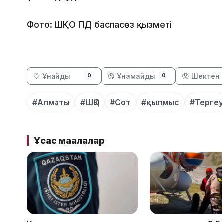
Фото: ШҚО ПД баспасөз қызметі
🤍 Ұнайды
😞 Ұнамайды
😡 Шектен 
0
0
#Алматы
#ШҚО
#Сот
#қылмыс
#Терге
Ұқсас мақалалар