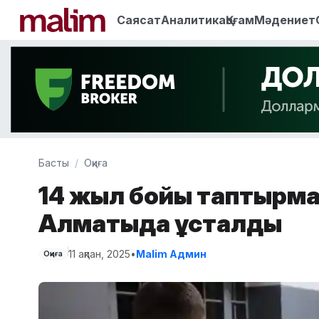
Саясат
Аналитика
Қоғам
Мәдениет
Басты
Оқиға
14 жыл бойы таптырма
Алматыда ұсталды
11 ақпан, 2025
•
Malim Админ
Оқиға