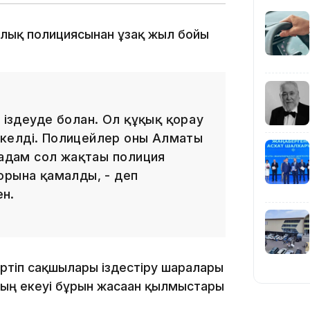
алық полициясынан ұзақ жыл бойы
19:39
іздеуде болған. Ол құқық қорғау
келді. Полицейлер оны Алматы
 адам сол жақтағы полиция
18:45
орына қамалды, - деп
ен.
17:34
әртіп сақшылары іздестіру шаралары
ың екеуі бұрын жасаған қылмыстары