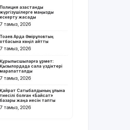
Z белгісі
Полиция қазақстандық
бар жейде
жүргізушілерге маңызды
киген
ескерту жасады
жолаушы
7 тамыз, 2026
қызу
талқыға
Тоқаев Ардақ Әмірқұловтың
түсті
отбасына көңіл айтты
7 тамыз, 2026
Президент
Солтүстік
Құрылысшыларға құрмет:
Қазақстан
Қызылордада сала үздіктері
облысының
марапатталды
90
7 тамыз, 2026
жылдығымен
құттықтады
Қайрат Сатыбалдының ұлына
тиесілі болған «Байсат»
Телефон
базары жаңа иесін тапты
алаяқтығының
7 тамыз, 2026
жаңа түрі
туралы
ескерту
жасалды