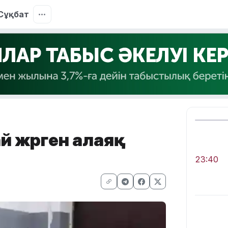
Сұқбат
й жүрген алаяқ
23:40