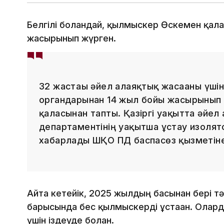
Белгілі болғандай, қылмыскер Өскемен қал
жасырынып жүрген.
32 жастағы әйел алаяқтық жасағаны үшін 
органдарынан 14 жыл бойы жасырынып 
қаласынан тапты. Қазіргі уақытта әйел
департаментінің уақытша ұстау изолят
хабарлады ШҚО ПД баспасөз қызметін
Айта кетейік, 2025 жылдың басынан бері т
барысында бес қылмыскерді ұстаған. Олард
үшін іздеуде болған.