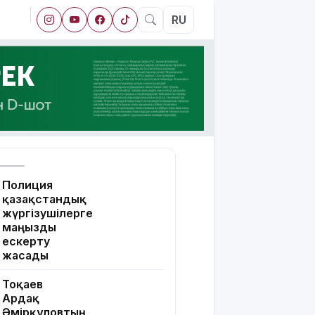
RU
Полиция
қазақстандық
жүргізушілерге
маңызды
ескерту
жасады
Тоқаев
Ардақ
Әмірқұловтың