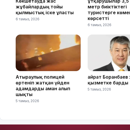
Көкшетауда жас
Құтқарушылар 3,5
жұбайлардың тойы
метр биіктіктегі
қылмыстық іске ұласты
туристерге көме
көрсетті
6 тамыз, 2026
6 тамыз, 2026
Атыраулық полицей
Қайрат Боранбаев
өртеніп жатқан үйден
қызметке барды
адамдарды аман алып
5 тамыз, 2026
шықты
5 тамыз, 2026