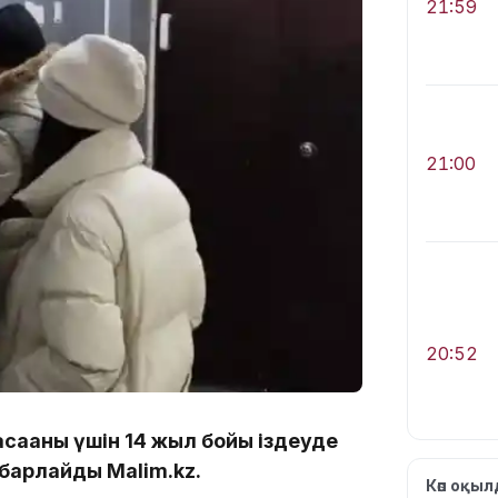
21:59
21:00
20:52
ағаны үшін 14 жыл бойы іздеуде
хабарлайды Malim.kz.
Көп оқы