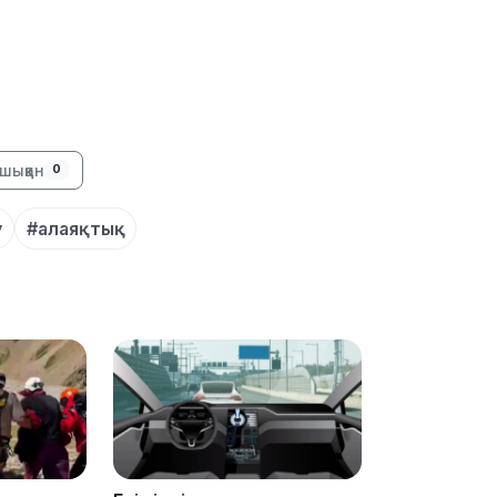
16:34
шыққан
0
у
#алаяқтық
16:33
16:01