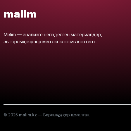
malim
Malim — анализге негізделген материалдар,
авторлық пікірлер мен эксклюзив контент.
© 2025
malim.kz
— Барлық құқықтар қорғалған.