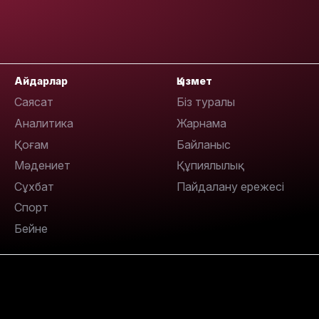
13:14
Айдарлар
Қызмет
Саясат
Біз туралы
Аналитика
Жарнама
Қоғам
Байланыс
Мәдениет
Құпиялылық
Сұхбат
Пайдалану ережесі
13:08
Спорт
Бейне
12:35