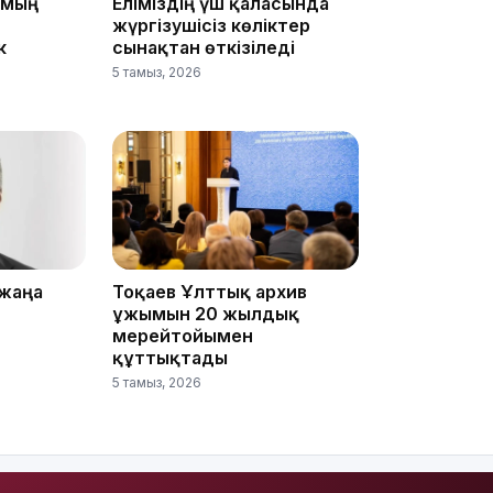
 мың
Еліміздің үш қаласында
жүргізушісіз көліктер
15:33
к
сынақтан өткізіледі
5 тамыз, 2026
15:04
 жаңа
Тоқаев Ұлттық архив
ұжымын 20 жылдық
14:10
мерейтойымен
құттықтады
5 тамыз, 2026