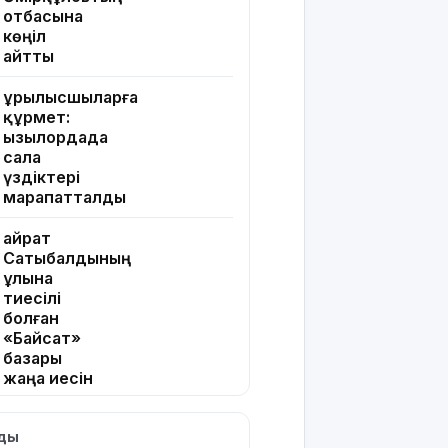
отбасына
көңіл
айтты
Құрылысшыларға
құрмет:
Қызылордада
сала
үздіктері
марапатталды
Қайрат
Сатыбалдының
ұлына
тиесілі
болған
«Байсат»
базары
жаңа иесін
тапты
лды
Қарағандада