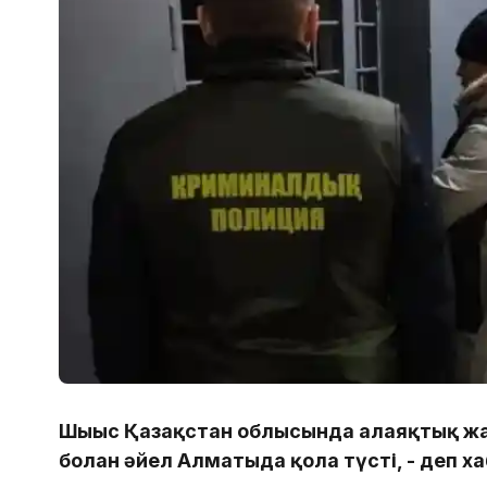
Шығыс Қазақстан облысында алаяқтық жас
болған әйел Алматыда қолға түсті, - деп 