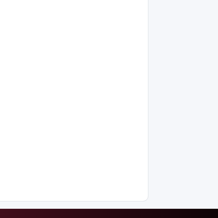
интеллектіні
өшіруге
міндеттейтін
болып
жатыр
Грант
иегерлерінің
тізімі
шықты
Белгілі
блогер
Астанада
былапыт
сөз
айтқаны
үшін
қамауға
алынды
Мектеп
оқушылары