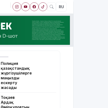
RU
Полиция
қазақстандық
жүргізушілерге
маңызды
ескерту
жасады
Тоқаев
Ардақ
Әмірқұловтың