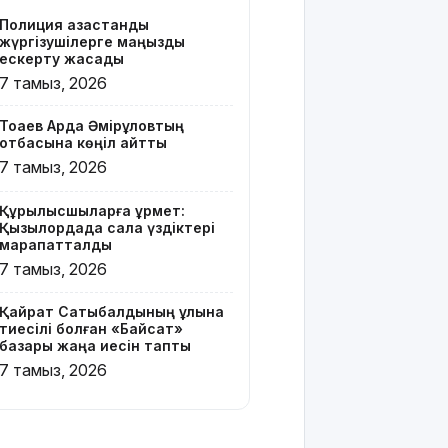
Z белгісі
Полиция қазақстандық
бар жейде
жүргізушілерге маңызды
киген
ескерту жасады
жолаушы
7 тамыз, 2026
қызу
талқыға
Тоқаев Ардақ Әмірқұловтың
түсті
отбасына көңіл айтты
7 тамыз, 2026
Президент
Солтүстік
Құрылысшыларға құрмет:
Қазақстан
Қызылордада сала үздіктері
облысының
марапатталды
90
7 тамыз, 2026
жылдығымен
құттықтады
Қайрат Сатыбалдының ұлына
тиесілі болған «Байсат»
Телефон
базары жаңа иесін тапты
алаяқтығының
7 тамыз, 2026
жаңа түрі
туралы
ескерту
жасалды