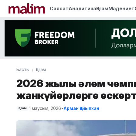
Саясат
Аналитика
Қоғам
Мәдениет
Басты
Қоғам
2026 жылғы әлем чемп
жанкүйерлерге ескер
1 маусым, 2026
•
Арман Қайыпхан
Қоғам