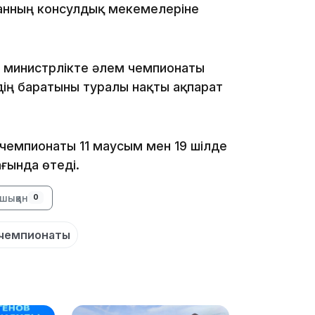
танның консулдық мекемелеріне
16:34
та министрлікте әлем чемпионаты
ің баратыны туралы нақты ақпарат
чемпионаты 11 маусым мен 19 шілде
16:33
ғында өтеді.
шыққан
0
 чемпионаты
16:01