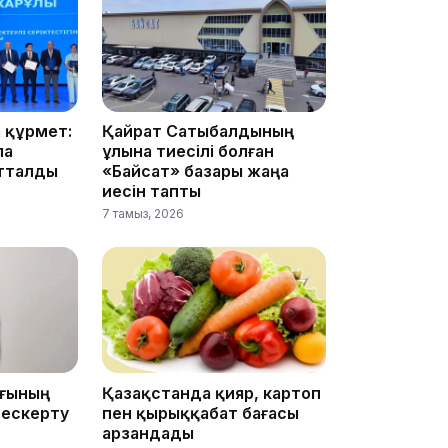
15:33
 құрмет:
Қайрат Сатыбалдының
ла
ұлына тиесілі болған
15:04
атталды
«Байсат» базары жаңа
иесін тапты
7 тамыз, 2026
14:10
ығының
Қазақстанда қияр, картоп
 ескерту
пен қырыққабат бағасы
арзандады