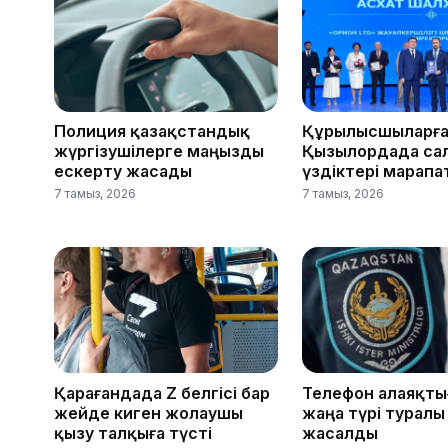
Полиция қазақстандық
Құрылысшыларға
жүргізушілерге маңызды
Қызылордада са
ескерту жасады
үздіктері марап
7 тамыз, 2026
7 тамыз, 2026
Қарағандада Z белгісі бар
Телефон алаяқт
жейде киген жолаушы
жаңа түрі туралы
қызу талқыға түсті
жасалды