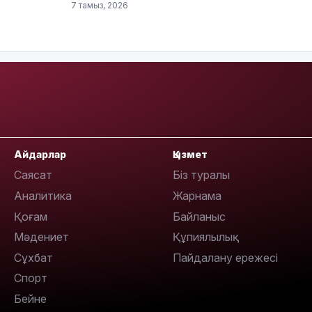
7 тамыз, 2026
13:14
Айдарлар
Қызмет
Саясат
Біз туралы
Аналитика
Жарнама
13:08
Қоғам
Байланыс
Мәдениет
Құпиялылық
Сұхбат
Пайдалану ережесі
Спорт
12:35
Бейне