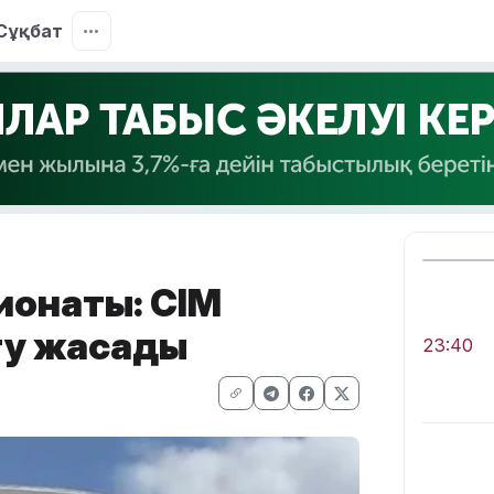
Сұқбат
ионаты: СІМ
ту жасады
23:40