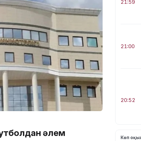
21:59
21:00
20:52
футболдан әлем
Көп оқ