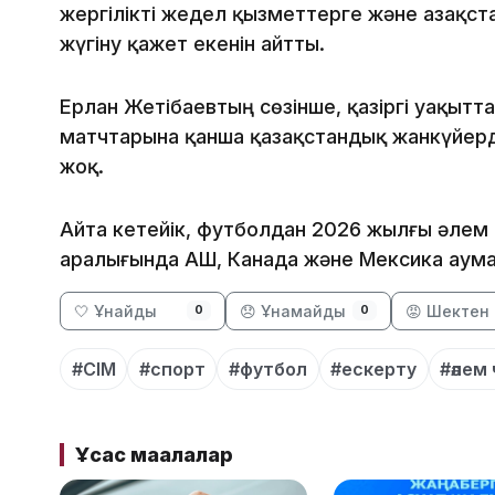
жергілікті жедел қызметтерге және Қазақс
жүгіну қажет екенін айтты.
Ерлан Жетібаевтың сөзінше, қазіргі уақыт
матчтарына қанша қазақстандық жанкүйерд
жоқ.
Айта кетейік, футболдан 2026 жылғы әлем 
аралығында АҚШ, Канада және Мексика аума
🤍 Ұнайды
😞 Ұнамайды
😡 Шектен 
0
0
#СІМ
#спорт
#футбол
#ескерту
#әлем
Ұқсас мақалалар