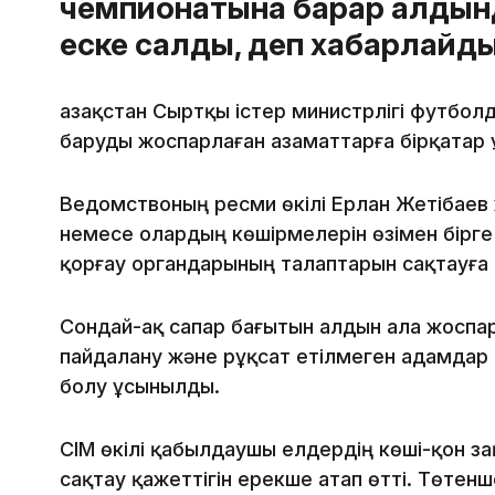
чемпионатына барар алдын
еске салды, деп хабарлайд
Қазақстан Сыртқы істер министрлігі футбо
баруды жоспарлаған азаматтарға бірқатар 
Ведомствоның ресми өкілі Ерлан Жетібаев
немесе олардың көшірмелерін өзімен бірге 
қорғау органдарының талаптарын сақтауға 
Сондай-ақ сапар бағытын алдын ала жоспар
пайдалану және рұқсат етілмеген адамдар
болу ұсынылды.
СІМ өкілі қабылдаушы елдердің көші-қон з
сақтау қажеттігін ерекше атап өтті. Төтен