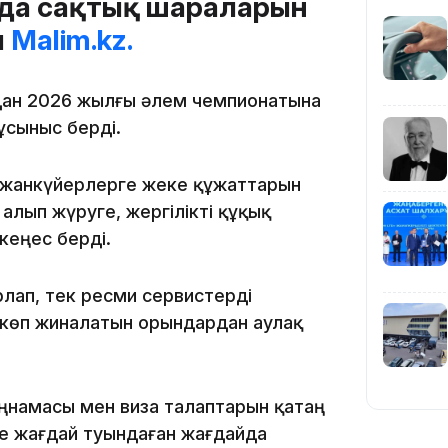
да сақтық шараларын
ы
Malim.kz.
19:39
лдан 2026 жылғы әлем чемпионатына
ұсыныс берді.
 жанкүйерлерге жеке құжаттарын
алып жүруге, жергілікті құқық
18:45
кеңес берді.
лап, тек ресми сервистерді
 көп жиналатын орындардан аулақ
17:34
аңнамасы мен виза талаптарын қатаң
ше жағдай туындаған жағдайда