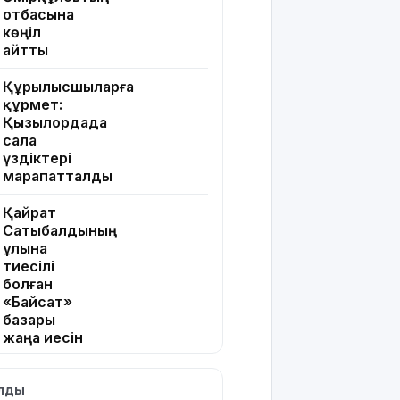
отбасына
көңіл
айтты
Құрылысшыларға
құрмет:
Қызылордада
сала
үздіктері
марапатталды
Қайрат
Сатыбалдының
ұлына
тиесілі
болған
«Байсат»
базары
жаңа иесін
тапты
ылды
Қарағандада