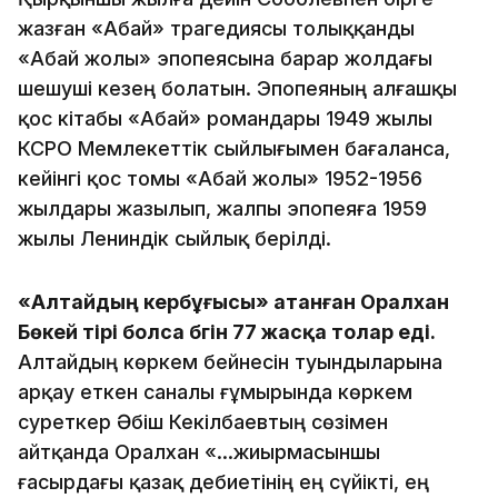
жазған «Абай» трагедиясы толыққанды
«Абай жолы» эпопеясына барар жолдағы
шешуші кезең болатын. Эпопеяның алғашқы
қос кітабы «Абай» романдары 1949 жылы
КСРО Мемлекеттік сыйлығымен бағаланса,
кейінгі қос томы «Абай жолы» 1952-1956
жылдары жазылып, жалпы эпопеяға 1959
жылы Лениндік сыйлық берілді.
«Алтайдың кербұғысы» атанған Оралхан
Бөкей тірі болса бүгін 77 жасқа толар еді.
Алтайдың көркем бейнесін туындыларына
арқау еткен саналы ғұмырында көркем
суреткер Әбіш Кекілбаевтың сөзімен
айтқанда Оралхан «…жиырмасыншы
ғасырдағы қазақ әдебиетінің ең сүйікті, ең