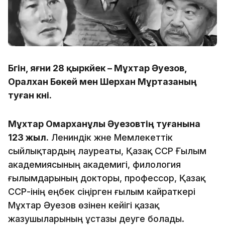
Бүгін, яғни 28 қыркүйек – Мұхтар Әуезов,
Оралхан Бөкей мен Шерхан Мұртазаның
туған күні.
Мұхтар Омарханұлы Әуезовтің туғанына
123 жыл.
Лениндік және Мемлекеттік
сыйлықтардың лауреаты, Қазақ ССР Ғылым
академиясының академигі, филология
ғылымдарының докторы, профессор, Қазақ
ССР-інің еңбек сіңірген ғылым кайраткері
Мұхтар Әуезов өзінен кейігі қазақ
жазушыларының ұстазы деуге болады.