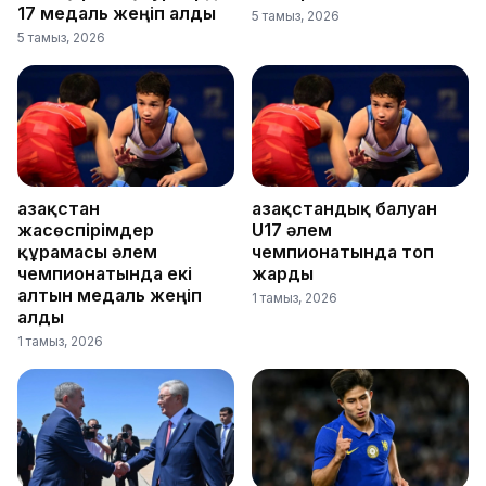
17 медаль жеңіп алды
5 тамыз, 2026
5 тамыз, 2026
Қазақстан
Қазақстандық балуан
жасөспірімдер
U17 әлем
құрамасы әлем
чемпионатында топ
чемпионатында екі
жарды
алтын медаль жеңіп
1 тамыз, 2026
алды
1 тамыз, 2026