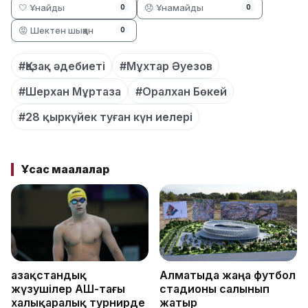
🤍 Ұнайды
😞 Ұнамайды
0
0
😡 Шектен шыққан
0
#Қазақ әдебиеті
#Мұхтар Әуезов
#Шерхан Мұртаза
#Оралхан Бөкей
#28 қыркүйек туған күн иелері
Ұқсас мақалалар
Қазақстандық
Алматыда жаңа футбол
жүзушілер АҚШ-тағы
стадионы салынып
халықаралық турнирде
жатыр