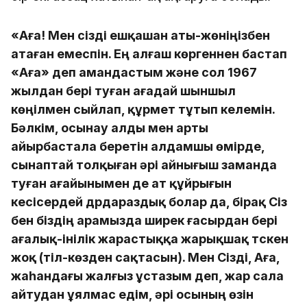
«Аға! Мен сізді ешқашан аты-жөніңізбен
атаған емеспін. Ең алғаш көргеннен бастап
«Аға» деп амандастым және сол 1967
жылдан бері туған ағадай шыншыл
көңілмен сыйлап, құрмет тұтып келемін.
Бәлкім, осынау алды мен арты
айырбастала беретін алдамшы өмірде,
сынаптай толқыған әрі айнығыш заманда
туған ағайынымен де ат құйрығын
кесісердей дүрдараздық болар да, бірақ Сіз
бен біздің арамызда ширек ғасырдан бері
ағалық-інілік жарастыққа жарықшақ түскен
жоқ (тіл-көзден сақтасын). Мен Сізді, Аға,
жаһандағы жалғыз ұстазым деп, жар сала
айтудан ұялмас едім, әрі осының өзін