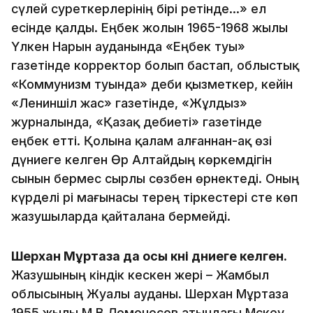
сүлей суреткерлерінің бірі ретінде…» ел
есінде қалды. Еңбек жолын 1965-1968 жылы
Үлкен Нарын ауданында «Еңбек туы»
газетінде корректор болып бастап, облыстық
«Коммунизм туында» әдеби қызметкер, кейін
«Лениншіл жас» газетінде, «Жұлдыз»
журналында, «Қазақ әдебиеті» газетінде
еңбек етті. Қолына қалам алғаннан-ақ өзі
дүниеге келген Өр Алтайдың көркемдігін
сынын бермес сырлы сөзбен өрнектеді. Оның
күрделі әрі мағынасы терең тіркестері әсте көп
жазушыларда қайталана бермейді.
Шерхан Мұртаза да осы күні дүниеге келген.
Жазушының кіндік кескен жері – Жамбыл
облысының Жуалы ауданы. Шерхан Мұртаза
1955 жылы М.В.Ломоносов атындағы Мәскеу