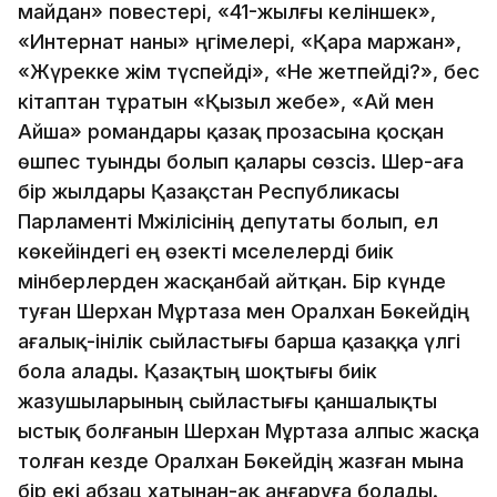
майдан» повестері, «41-жылғы келіншек»,
«Интернат наны» әңгімелері, «Қара маржан»,
«Жүрекке әжім түспейді», «Не жетпейді?», бес
кітаптан тұратын «Қызыл жебе», «Ай мен
Айша» романдары қазақ прозасына қосқан
өшпес туынды болып қалары сөзсіз. Шер-аға
бір жылдары Қазақстан Pеспубликасы
Парламенті Мәжілісінің депутаты болып, ел
көкейіндегі ең өзекті мәселелерді биік
мінберлерден жасқанбай айтқан. Бір күнде
туған Шерхан Мұртаза мен Оралхан Бөкейдің
ағалық-інілік сыйластығы барша қазаққа үлгі
бола алады. Қазақтың шоқтығы биік
жазушыларының сыйластығы қаншалықты
ыстық болғанын Шерхан Мұртаза алпыс жасқа
толған кезде Оралхан Бөкейдің жазған мына
бір екі абзац хатынан-ақ аңғаруға болады.