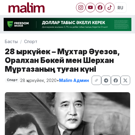
RU
Басты
Спорт
28 қыркүйек – Мұхтар Әуезов,
Оралхан Бөкей мен Шерхан
Мұртазаның туған күні
28 қыркүйек, 2020
•
Malim Админ
Спорт