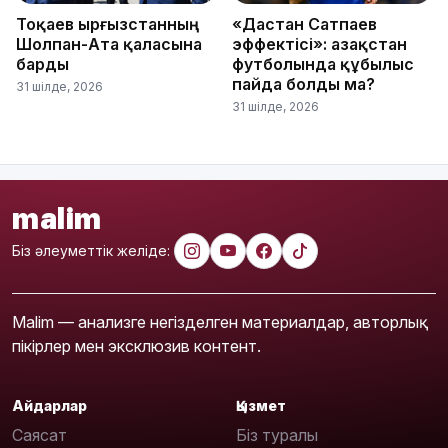
Тоқаев Қырғызстанның
«Дастан Сатпаев
Шолпан-Ата қаласына
эффектісі»: Қазақстан
барды
футболында құбылыс
пайда болды ма?
31 шілде, 2026
31 шілде, 2026
malim
Біз әлеуметтік желіде:
Malim — анализге негізделген материалдар, авторлық
пікірлер мен эксклюзив контент.
Айдарлар
Қызмет
Саясат
Біз туралы