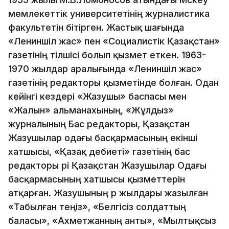
мемлекеттік университетінің журналистика
факультетін бітірген. Жастық шағында
«Лениншіл жас» пен «Социалистік Қазақстан»
газетінің тілшісі болып қызмет еткен. 1963-
1970 жылдар аралығында «Лениншіл жас»
газетінің редакторы қызметінде болған. Одан
кейінгі кездері «Жазушы» баспасы мен
«Жалын» альманахының, «Жұлдыз»
журналының Бас редакторы, Қазақстан
Жазушылар одағы басқармасының екінші
хатшысы, «Қазақ әдебиеті» газетінің бас
редакторы әрі Қазақстан Жазушылар Одағы
басқармасының хатшысы қызметтерін
атқарған. Жазушының әр жылдары жазылған
«Табылған теңіз», «Белгісіз солдаттың
баласы», «Ахметжанның анты», «Мылтықсыз