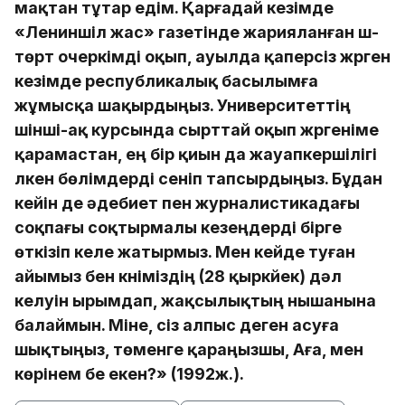
мақтан тұтар едім. Қарғадай кезімде
«Лениншіл жас» газетінде жарияланған үш-
төрт очеркімді оқып, ауылда қаперсіз жүрген
кезімде республикалық басылымға
жұмысқа шақырдыңыз. Университеттің
үшінші-ақ курсында сырттай оқып жүргеніме
қарамастан, ең бір қиын да жауапкершілігі
үлкен бөлімдерді сеніп тапсырдыңыз. Бұдан
кейін де әдебиет пен журналистикадағы
соқпағы соқтырмалы кезеңдерді бірге
өткізіп келе жатырмыз. Мен кейде туған
айымыз бен күніміздің (28 қыркүйек) дәл
келуін ырымдап, жақсылықтың нышанына
балаймын. Міне, сіз алпыс деген асуға
шықтыңыз, төменге қараңызшы, Аға, мен
көрінем бе екен?» (1992ж.).