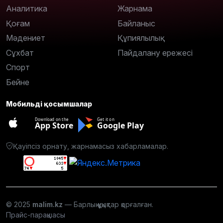
Аналитика
Жарнама
Қоғам
Байланыс
Мәдениет
Құпиялылық
Сұхбат
Пайдалану ережесі
Спорт
Бейне
Мобильді қосымшалар
Download on the
Get it on
App Store
Google Play
Қауіпсіз орнату, жарнамасыз хабарламалар.
© 2025
malim.kz
— Барлық құқықтар қорғалған.
Прайс-парақшасы