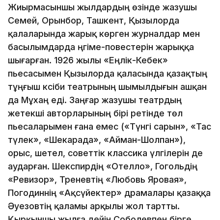
Жиырмасыншы жылдардың өзінде жазушы
Семей, Орынбор, Ташкент, Қызылорда
қалаларында жарық көрген журналдар мен
басылымдарда әңгіме-повестерін жарыққа
шығарған. 1926 жылы «Еңлік-Кебек»
пьесасымен Қызылорда қаласында қазақтың
тұңғыш кәсіби театрының шымылдығын ашқан
да Мұхаң еді. Заңғар жазушы театрдың
жетекші авторларының бірі ретінде төл
пьесаларымен ғана емес («Түнгі сарын», «Тас
түлек», «Шекарада», «Айман-Шолпан»),
орыс, шетел, советтік классика үлгілерін де
аударған. Шекспирдің «Отелло», Гогольдің
«Ревизор», Треневтің «Любовь Яровая»,
Погодиннің «Ақсүйектер» драмалары қазаққа
Әуезовтің қаламы арқылы жол тартты.
Қырқыншы жылға дейін Соболевпен бірге