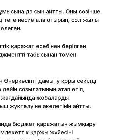
мысына да сын айтты. Оның сөзінше,
 теңге несие ала отырып, сол жылы
10:05
төлеген.
тік қаражат есебінен берілген
09:39
джменттің табысынан төмен
н Өнеркәсіпті дамыту қоры секілді
 дейін созылатынын атап өтіп,
ы жағдайында жобалардың
09:09
ш жүктелуіне әкелетінін айтты.
сында бюджет қаражатын жымқыру
млекеттік қаржы жүйесінің