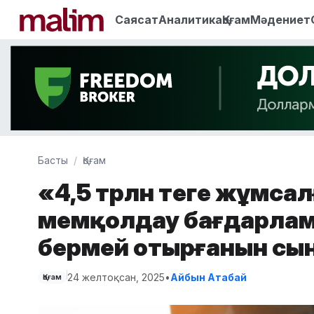
Саясат
Аналитика
Қоғам
Мәдениет
Басты
Қоғам
«4,5 трлн теңге жұмса
мемқолдау бағдарла
бермей отырғанын сы
24 желтоқсан, 2025
•
Айбын Атабай
Қоғам