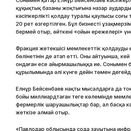
Сонымен қатар Елнұр Бейсенбаев кәсіпкерл
құқықтық базаның жоқтығына назар аударды.
кәсіпкерлікті қолдау туралы қаулысы соңғы 
20 рет өзгертілген. Бұл бизнестің ұзақмерз
бермей отыр, өйткені «ойын ережелері» үн
Фракция жетекшісі мемлекеттік қолдаудың ө
бөлінетінін де атап өтті. Оның айтуынша, 
ондаған есе айырмашылыққа ие. Сонымен б
құрылымында әлі күнге дейін төмен деңгейд
Елнұр Бейсенбаев нақты мысалдарға да тоқ
бойы миллиардтаған теңге көлемінде мемле
фермерлік шаруашылықтар бар, ал басқа к
жеткізе алмай отыр.
«Павлодар облысында сода зауытына инфра