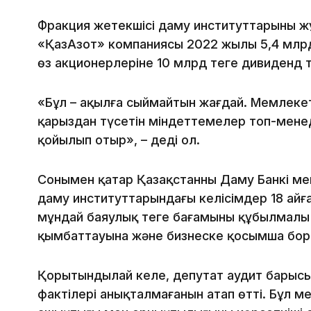
Фракция жетекшісі даму институттарының жұ
«ҚазАзот» компаниясы 2022 жылы 5,4 млрд
өз акционерлеріне 10 млрд теңге дивиденд 
«Бұл – ақылға сыймайтын жағдай. Мемлекет
қарыздан түсетін міндеттемелер топ-мене
қойылып отыр», – деді ол.
Сонымен қатар Қазақстанның Даму Банкі ме
даму институттарындағы келісімдер 18 айға
мұндай баяулық теңге бағамының құбылмал
қымбаттауына және бизнеске қосымша боры
Қорытындылай келе, депутат аудит бары
фактілері анықталмағанын атап өтті. Бұл ме