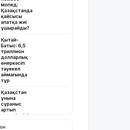
мопед:
Қазақстанда
қайсысы
апатқа жиі
ұшырайды?
Қытай-
Батыс: 6,5
триллион
долларлық
өнеркәсіп
тәуекел
аймағында
тұр
Қазақстан
ұнына
сұраныс
артып
келеді: ең ірі
импорттаушы
лды
елдер