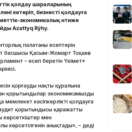
ттік қолдау шараларының
лені көтеріп, бизнесті қолдауға
меттік-экономикалық нәтиже
йды Azattyq Rýhy.
иторлық палатаның есептерін
14:47
кет басшысы Қасым-Жомарт Тоқаев
рламент – есеп беретін Үкімет»
інісі.
есін қорғаудың нақты құралына
ған қорытындылар экономикамыздың
да мемлекет кәсіпкерлікті қолдауға
 аудит қорытындысы қаражаттың
14:36
ы көрсеткіштер мен
лы көрсетілгенін анықтады», – деді