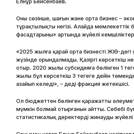
Елнұр Бейсенбаев.
Оның сөзінше, шағын және орта бизнес – эко
тұрақтылықтың негізі. Алайда мемлекеттік
фасадтарының» артында жүйелі кемшіліктер
«2025 жылға қарай орта бизнестің ЖІӨ-дегі ү
жүзінде орындалмады. Қазіргі көрсеткіш неб
отыр. 2020 жылы субсидияға бөлінген 1 теңге
жылы бұл көрсеткіш 3 теңгеге дейін төмен
азайып келеді», – деді фракция жетекшісі.
Ол бюджеттен бөлінген қаражаттың әлеуме
мүмкін болмай отырғанын айтты. Себебі бүгі
статистикалық деректерді жинаудың жүйелі 