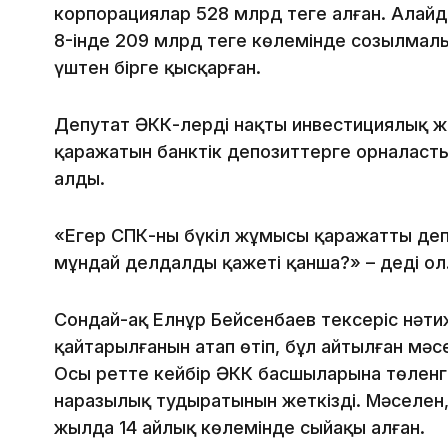
корпорациялар 528 млрд теңге алған. Алайд
8-інде 209 млрд теңге көлемінде созылмал
үштен бірге қысқарған.
Депутат ӘКК-лердің нақты инвестициялық 
қаражатын банктік депозиттерге орналаст
алды.
«Егер СПК-ның бүкіл жұмысы қаражатты деп
мұндай делдалдың қажеті қанша?» – деді ол
Сондай-ақ Елнұр Бейсенбаев тексеріс нәтиж
қайтарылғанын атап өтіп, бұл айтылған мәсе
Осы ретте кейбір ӘКК басшыларына төленг
наразылық тудыратынын жеткізді. Мәселен
жылда 14 айлық көлемінде сыйақы алған.