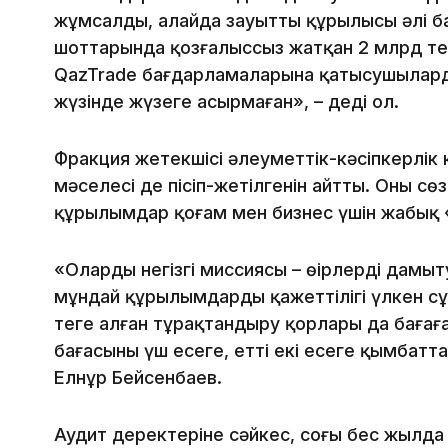
жұмсалды, алайда зауыттың құрылысы әлі ба
шоттарында қозғалыссыз жатқан 2 млрд тең
QazTrade бағдарламаларына қатысушыларды
жүзінде жүзеге асырмаған», – деді ол.
Фракция жетекшісі әлеуметтік-кәсіпкерлі
мәселесі де пісіп-жетілгенін айтты. Оның сөз
құрылымдар қоғам мен бизнес үшін жабық «
«Олардың негізгі миссиясы – өңірлерді дамы
мұндай құрылымдардың қажеттілігі үлкен с
теңге алған тұрақтандыру қорлары да бағағ
бағасының үш есеге, еттің екі есеге қымбатта
Елнұр Бейсенбаев.
Аудит деректеріне сәйкес, соңғы бес жылда