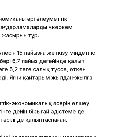
номиканың әрі әлеуметтік
 бағдарламалардың «көркем
13:59
 жасырын тұр.
лесін 15 пайызға жеткізу міндеті іс
әрі 6,7 пайыз деңгейінде қалып
ге 5,2 теңге салық түссе, өткен
деді. Яғни қайтарым жылдан-жылға
13:22
ттік-экономикалық әсерін өлшеу
нге дейін бірыңғай әдістеме де,
тәсілі де қалыптаспаған.
13:05