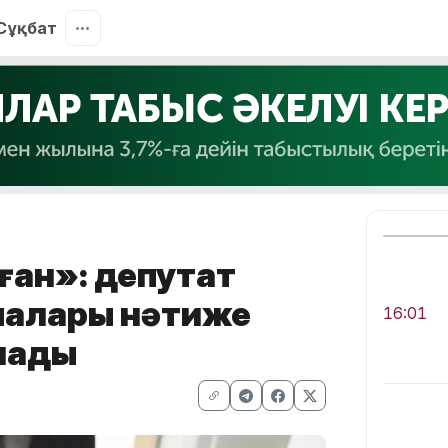
Сұқбат
лған»: депутат
малары нәтиже
16:01
нады