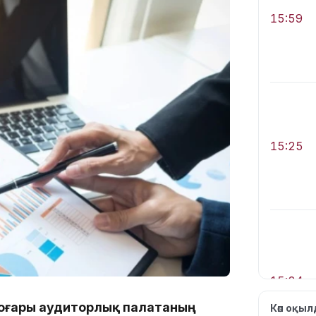
15:59
15:25
15:24
Жоғары аудиторлық палатаның
Көп оқы