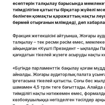
есептерін талқылау барысында мемлеке
тиімділігіне қатысты бірқатар жүйелі мәсе
бөлінген қомақты қаражаттың нақты әлеу
бермей отырғанын мәлімдеді, деп хабарла
Фракция жетекшісінің айтуынша, Жоғары ауд
талқылау – тек ресми рәсім емес, мемле
айқындаған «Күшті Президент – ықпалды Па
қағидатын тікелей жүзеге асырудың нақты көр
«Бүгінде парламенттік бақылау қоғам мүдд
айналды. Жоғары аудиторлық палата ұсын
іргетасына тікелей қатысты. Соңғы бес жыл
шамамен 4,5 трлн теңге бағыттады. Алайда
тиімділігі нақты нәтижемен емес, формалд
көзбояушылыққа негізделген тәсілдер арқы