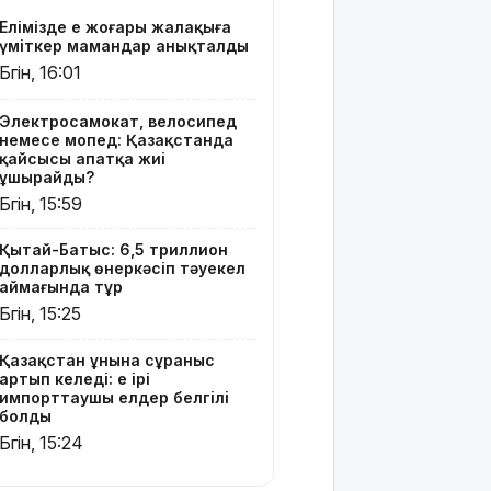
белгілі
Елімізде ең жоғары жалақыға
болды
үміткер мамандар анықталды
Бүгін, 16:01
Шығыс
Қазақстан
Dongfeng
Электросамокат, велосипед
немесе мопед: Қазақстанда
Motor
қайсысы апатқа жиі
компаниясымен
ұшырайды?
жаңа
Бүгін, 15:59
инвестициялық
жобаларды
Қытай-Батыс: 6,5 триллион
жүзеге
долларлық өнеркәсіп тәуекел
асыруға
аймағында тұр
мүдделі
Бүгін, 15:25
Мемлекеттік
Қазақстан ұнына сұраныс
білім
артып келеді: ең ірі
гранттарының
импорттаушы елдер белгілі
басым
болды
бөлігі қай
Бүгін, 15:24
мамандықтарға
бөлінді?