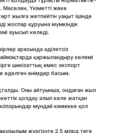
ікті қолдауда тұрақты нормативтік-
 Мәселен, Үкіметтің жеке
төрт жылға жетпейтін уақыт ішінде
імді жоспар құруына мүмкіндік
12:31
емі ауысып келеді.
ңірлер арасында әділетсіз
кей аймақтарда қаржыландыру көлемі
ірге шикізаттық емес экспорт
е өңделген өнімдер басым.
11:59
талды. Оның айтуынша, ондаған жыл
кеттік қолдау алып келе жатқан
әсіпорындар мұндай көмекке қол
құрылым жүргізуге 2,5 млрд теңге