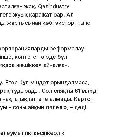
сталған жоқ. QazIndustry
геге жуық қаражат бар. Ал
ң жартысынан көбі экспортты іс
11:33
к корпорацияларды реформалау
інше, көптеген өңірде бұл
қара жәшікке» айналған.
ту. Егер бұл міндет орындалмаса,
ұрақ тудырады. Сол сияқты 61 млрд
11:19
а нақты ықпал ете алмады. Картоп
уы – соның айқын дәлелі», – деді
 әлеуметтік-кәсіпкерлік