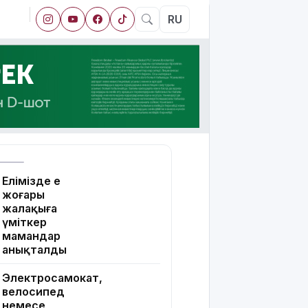
RU
Елімізде ең
жоғары
жалақыға
үміткер
мамандар
анықталды
Электросамокат,
велосипед
немесе