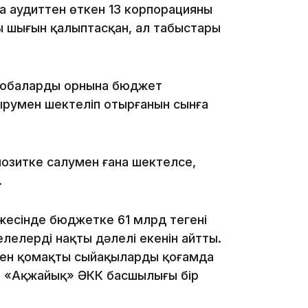
а аудиттен өткен 13 корпорацияның
ы шығын қалыптасқан, ал табыстары
11:17
жобалардың орнына бюджет
ырумен шектеліп отырғанын сынға
озитке салумен ғана шектелсе,
10:53
.
есінде бюджетке 61 млрд теңгенің
лелердің нақты дәлелі екенін айтты.
ен қомақты сыйақылардың қоғамда
, «Ақжайық» ӘКК басшылығы бір
10:29