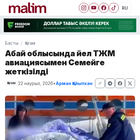
RU
Басты
Қоғам
Абай облысында әйел ТЖМ
авиациясымен Семейге
жеткізілді
22 наурыз, 2026
•
Арман Қайыпхан
Қоғам