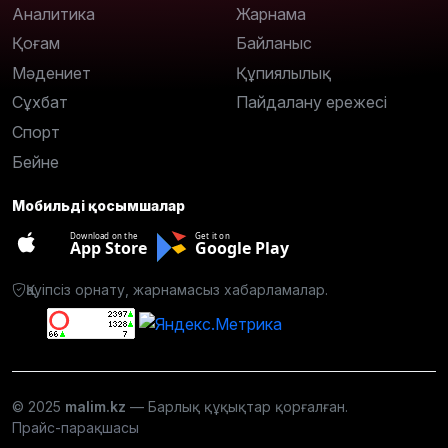
Аналитика
Жарнама
Қоғам
Байланыс
Мәдениет
Құпиялылық
Сұхбат
Пайдалану ережесі
Спорт
Бейне
Мобильді қосымшалар
Download on the
Get it on
App Store
Google Play
Қауіпсіз орнату, жарнамасыз хабарламалар.
© 2025
malim.kz
— Барлық құқықтар қорғалған.
Прайс-парақшасы