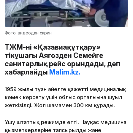
Фото: видеодан скрин
ТЖМ-нің «Қазавиақұтқару»
тікұшағы Аягөзден Семейге
санитарлық рейс орындады, деп
хабарлайды
Malim.kz.
1959 жылы туған әйелге қажетті медициналық
көмек көрсету үшін облыс орталығына шұғыл
жеткізілді. Жол шамамен 300 км құрады.
Ұшу штаттық режимде өтті. Науқас медицина
қызметкерлеріне тапсырылды және