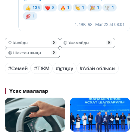
🤍 Ұнайды
😞 Ұнамайды
0
0
😡 Шектен шыққан
0
#Семей
#ТЖМ
#құтқару
#Абай облысы
Ұқсас мақалалар