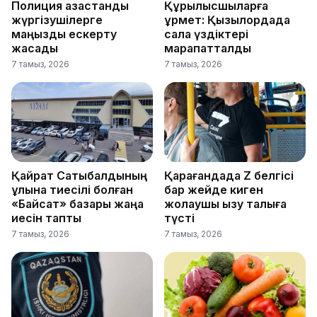
Полиция қазақстандық
Құрылысшыларға
жүргізушілерге
құрмет: Қызылордада
маңызды ескерту
сала үздіктері
жасады
марапатталды
7 тамыз, 2026
7 тамыз, 2026
Қайрат Сатыбалдының
Қарағандада Z белгісі
ұлына тиесілі болған
бар жейде киген
«Байсат» базары жаңа
жолаушы қызу талқыға
иесін тапты
түсті
7 тамыз, 2026
7 тамыз, 2026