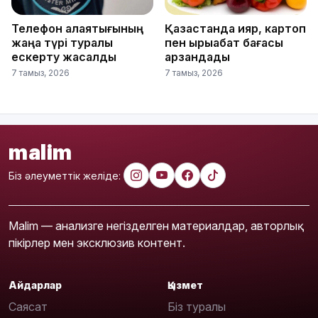
Телефон алаяқтығының
Қазақстанда қияр, картоп
жаңа түрі туралы
пен қырыққабат бағасы
ескерту жасалды
арзандады
7 тамыз, 2026
7 тамыз, 2026
malim
Біз әлеуметтік желіде:
Malim — анализге негізделген материалдар, авторлық
пікірлер мен эксклюзив контент.
Айдарлар
Қызмет
Саясат
Біз туралы