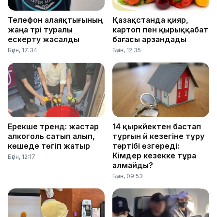
Телефон алаяқтығының
Қазақстанда қияр,
жаңа түрі туралы
картоп пен қырыққабат
ескерту жасалды
бағасы арзандады
Бүгін, 17:34
Бүгін, 12:35
Ерекше тренд: жастар
14 қыркүйектен бастап
алкоголь сатып алып,
тұрғын үй кезегіне тұру
көшеде төгіп жатыр
тәртібі өзгереді:
Кімдер кезекке тұра
Бүгін, 12:17
алмайды?
Бүгін, 09:53