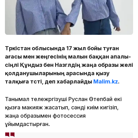
Түркістан облысында 17 жыл бойы туған
ағасы мен жеңгесінің малын баққан апалы-
сіңлі Құндыз бен Назгүлдің жаңа образы желі
қолданушыларының арасында қызу
талқыға түсті, деп хабарлайды
Malim.kz
.
Танымал тележүргізуші Руслан Өтепбай екі
қызға макияж жасатып, сәнді киім кигізіп,
жаңа образымен фотосессия
ұйымдастырған.