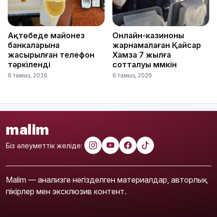
Ақтөбеде майонез
Онлайн-казиноны
банкаларына
жарнамалаған Қайсар
жасырылған телефон
Хамза 7 жылға
тәркіленді
сотталуы мүмкін
6 тамыз, 2026
6 тамыз, 2026
malim
Біз әлеуметтік желіде:
Malim — анализге негізделген материалдар, авторлық
пікірлер мен эксклюзив контент.