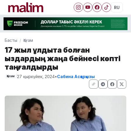
RU
Басты
Қоғам
17 жыл құлдықта болған
қыздардың жаңа бейнесі көпті
таңғалдырды
27 қыркүйек, 2024
•
Сабина Асқарқызы
Қоғам