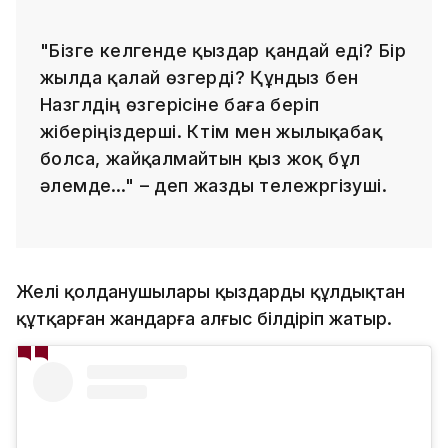
"Бізге келгенде қыздар қандай еді? Бір
жылда қалай өзгерді? Құндыз бен
Назгүлдің өзгерісіне баға беріп
жіберіңіздерші. Күтім мен жылықабақ
болса, жайқалмайтын қыз жоқ бұл
әлемде…" – деп жазды тележүргізуші.
Желі қолданушылары қыздарды құлдықтан
құтқарған жандарға алғыс білдіріп жатыр.