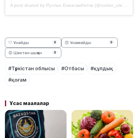
A post shared by Руслан Есмагамбетов (@ruslan_utepbai)
🤍 Ұнайды
😞 Ұнамайды
0
0
😡 Шектен шыққан
0
#Түркістан облысы
#Отбасы
#құлдық
#қоғам
Ұқсас мақалалар