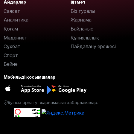
Айдарлар
Қызмет
Саясат
Біз туралы
Аналитика
Жарнама
Қоғам
Байланыс
Мәдениет
Құпиялылық
Сұхбат
Пайдалану ережесі
Спорт
Бейне
Мобильді қосымшалар
Download on the
Get it on
App Store
Google Play
Қауіпсіз орнату, жарнамасыз хабарламалар.