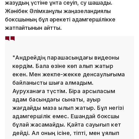
жазудың үстіне ұнтақ сеуіп, су шашады.
Жәнібек Әлімханұлы жаңазеландиялық
боксшының бұл әрекеті адамгершілікке
жатпайтынын айтты.
"Андрейдің парақшасындағы видеоны
көрдім. Бала өзіне көп алып жатыр
екен. Мен жекпе-жекке денсаулығыма
байланысты шыға алмадым.
Ауруханаға түстім. Бірақ қарсыласым
адам басындағы сынақты, ауыр
жағдайды мазақ қылып жатыр. Бұл негізі
адамгершілік емес. Ешқандай боксшы
бұлай жасамайды. Қайта сауығып кет
дейді. Ал оның ісіне, тіпті, мен ұялып