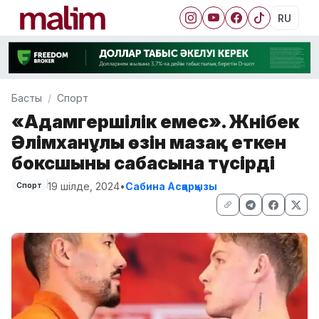
RU
Басты
Спорт
«Адамгершілік емес». Жәнібек
Әлімханұлы өзін мазақ еткен
боксшыны сабасына түсірді
19 шілде, 2024
•
Сабина Асқарқызы
Спорт