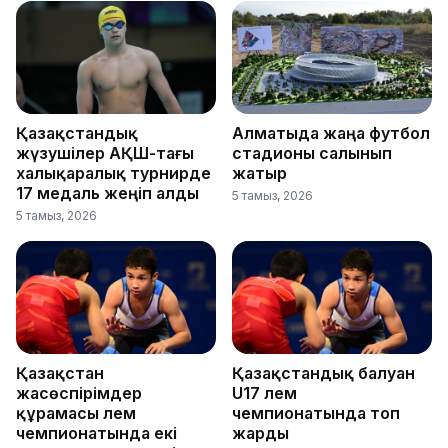
Қазақстандық
Алматыда жаңа футбол
жүзушілер АҚШ-тағы
стадионы салынып
халықаралық турнирде
жатыр
17 медаль жеңіп алды
5 тамыз, 2026
5 тамыз, 2026
Қазақстан
Қазақстандық балуан
жасөспірімдер
U17 әлем
құрамасы әлем
чемпионатында топ
чемпионатында екі
жарды