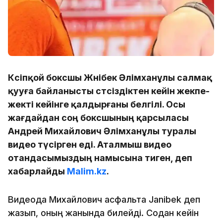
Кәсіпқой боксшы Жәнібек Әлімханұлы салмақ
қууға байланысты сәтсіздіктен кейін жекпе-
жекті кейінге қалдырғаны белгілі. Осы
жағдайдан соң боксшының қарсыласы
Андрей Михайлович Әлімханұлы туралы
видео түсірген еді. Аталмыш видео
отандасымыздың намысына тиген, деп
хабарлайды
Malim.kz
.
Видеода Михайлович асфальтқа Janibek деп
жазып, оның жанында билейді. Содан кейін