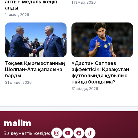
алтын медаль жеңіп
1 тамыз, 2026
алды
1 тамыз, 2026
Тоқаев Қырғызстанның
«Дастан Сатпаев
Шолпан-Ата қаласына
эффектісі»: Қазақстан
барды
футболында құбылыс
пайда болды ма?
31 шілде, 2026
31 шілде, 2026
malim
Біз әлеуметтік желіде: