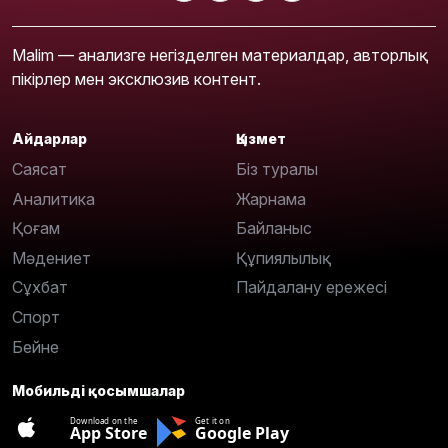
Malim — анализге негізделген материалдар, авторлық
пікірлер мен эксклюзив контент.
Айдарлар
Қызмет
Саясат
Біз туралы
Аналитика
Жарнама
Қоғам
Байланыс
Мәдениет
Құпиялылық
Сұхбат
Пайдалану ережесі
Спорт
Бейне
Мобильді қосымшалар
Download on the
Get it on
App Store
Google Play