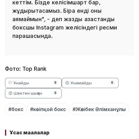
кеттім. Бізде келісімшарт бар,
жұдырықтасамыз. Бірақ енді оны
аямаймын", - деп жазды қазақстандық
боксшы Instagram желісіндегі ресми
парақшасында.
Фото: Top Rank
🤍 Ұнайды
😞 Ұнамайды
0
0
😡 Шектен шыққан
0
#бокс
#кәсіпқой бокс
#Жәнібек Әлімханұлы
Ұқсас мақалалар