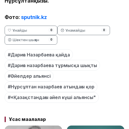
Нұрсұлтанқызы.
Фото:
sputnik.kz
🤍 Ұнайды
😞 Ұнамайды
0
0
😡 Шектен шыққан
0
#Дариға Назарбаева қайда
#Дариға назарбаева тұрмысқа шықты
#Әйелдер альянсі
#Нұрсұлтан назарбаев атындағы қор
#«Қазақстандағы әйел күші альянсы"
Ұқсас мақалалар