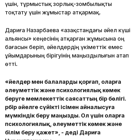
үшін, тұрмыстық зорлық-зомбылықты
тоқтату үшін жұмыстар атқармақ.
Дариға Назарбаева «Қазақстандағы әйел күші
альянсы» кеңесінің атқарған жұмысына оң
бағасын беріп, әйелдердің үкіметтік емес
ұйымдарының бірігуінің маңыздылығын атап
өтті.
«Әйелдер мен балаларды қорғап, оларға
әлеуметтік және психологиялық көмек
беруге мемлекеттік саясаттың бір бөлігі.
Әрбір әйелге сүйікті ісімен айналысуға
мүмкіндік беру маңызды. Ол үшін оларға
психологиялық, әлеуметтік көмек және
білім беру қажет», - деді Дариға