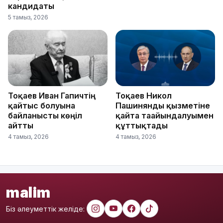
кандидаты
5 тамыз, 2026
Тоқаев Иван Гапичтің
Тоқаев Никол
қайтыс болуына
Пашинянды қызметіне
байланысты көңіл
қайта тағайындалуымен
айтты
құттықтады
4 тамыз, 2026
4 тамыз, 2026
malim
Біз әлеуметтік желіде: