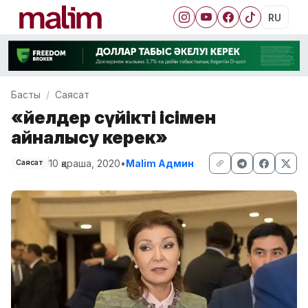
RU
Басты
Саясат
«Әйелдер сүйікті ісімен
айналысу керек»
10 қараша, 2020
•
Malim Админ
Саясат