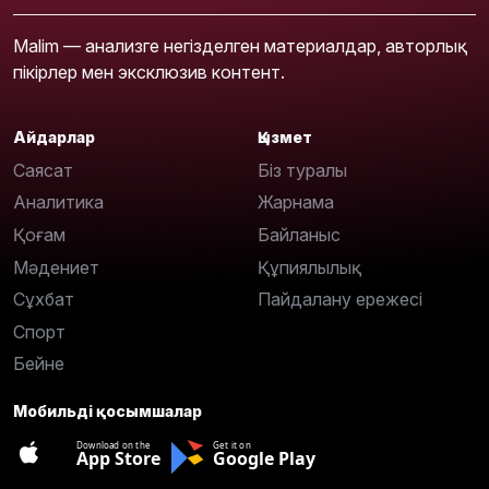
Malim — анализге негізделген материалдар, авторлық
пікірлер мен эксклюзив контент.
Айдарлар
Қызмет
Саясат
Біз туралы
Аналитика
Жарнама
Қоғам
Байланыс
Мәдениет
Құпиялылық
Сұхбат
Пайдалану ережесі
Спорт
Бейне
Мобильді қосымшалар
Download on the
Get it on
App Store
Google Play