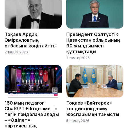
Тоқаев Ардақ
Президент Солтүстік
Әмірқұловтың
Қазақстан облысының
отбасына көңіл айтты
90 жылдығымен
құттықтады
7 тамыз, 2026
7 тамыз, 2026
160 мың педагог
Тоқаев «Бәйтерек»
ChatGPT Edu қызметін
холдингінің даму
тегін пайдалана алады
жоспарымен танысты
– «Әділет»
5 тамыз, 2026
партиясының