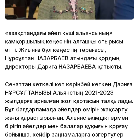
«Қазақстандағы әйел күші альянсының»
қамқоршылық кеңесінің алғашқы отырысы
өтті. Жиынға бұл кеңестің төрағасы,
Нұрсұлтан НАЗАРБАЕВ атындағы қордың
директоры Дариға НАЗАРБАЕВА қатысты.
Сенаттан кеткелі көп көрінбей кеткен Дариға
НҰРСҰЛТАНҚЫЗЫ Альянстың 2021-2023
жылдарға арналған жол қартасын талқылады.
Бұл бағдарламада әйелдер өмірін жақсарту
жағы қарастырылған. Альянс әкімдіктермен
бірігіп әйелдер мен балалар құқығын қорғау
бойынша, кейбір заңнамаларға өзгертулер