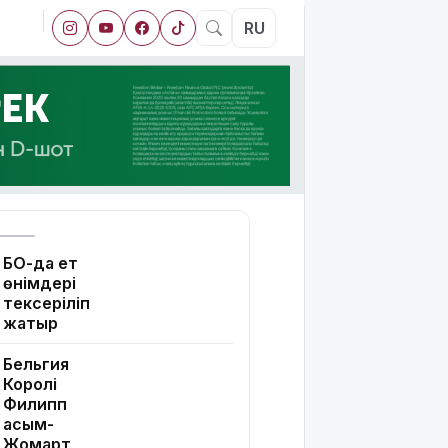
RU
БҚО-да ет
өнімдері
тексеріліп
жатыр
Бельгия
Королі
Филипп
Қасым-
Жомарт