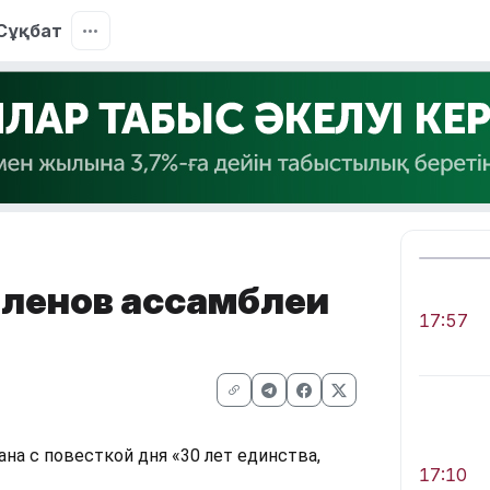
Сұқбат
членов ассамблеи
17:57
на с повесткой дня «30 лет единства, 
17:10