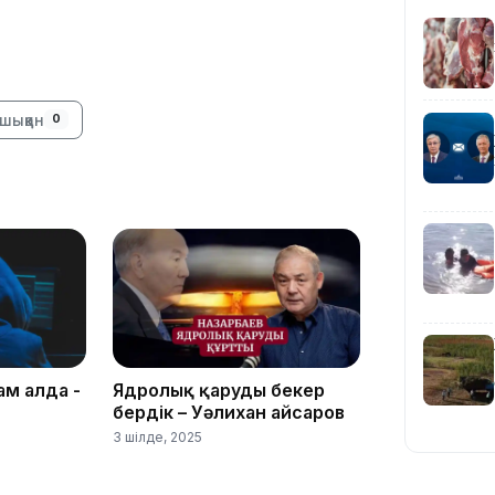
14:26
шыққан
0
13:39
ам алда -
Ядролық қаруды бекер
бердік – Уәлихан Қайсаров
3 шілде, 2025