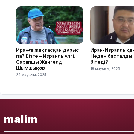
Иранға жақтасқан дұрыс
Иран-Израиль қа
па? Бізге – Израиль үлгі.
Неден басталды,
Сарапшы Жангелді
бітеді?
Шымшықов
18 маусым, 2025
24 маусым, 2025
malim