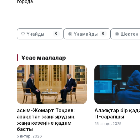
города.
🤍 Ұнайды
😞 Ұнамайды
😡 Шектен 
0
0
Ұқсас мақалалар
Қасым-Жомарт Тоқаев:
Алаяқтар бір қад
Қазақстан жаңғырудың
IT-сарапшы
жаңа кезеңіне қадам
25 шілде, 2025
басты
5 қаңтар, 2026