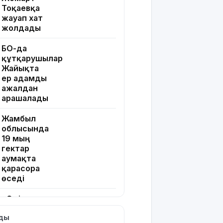
Тоқаевқа
жауап хат
жолдады
БҚО-да
құтқарушылар
Жайықта
ер адамды
ажалдан
арашалады
Жамбыл
облысында
19 мың
гектар
аумақта
қарасора
өседі
«Әділет»
партиясы:
лды
Қазақстан –