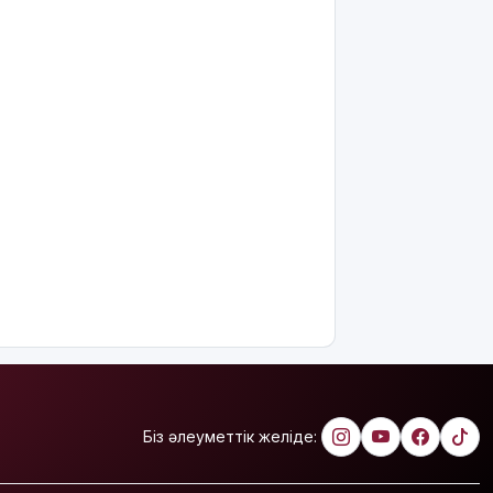
ел» еңбек
жасақтарының
қатысуымен
экологиялық
сенбілік
өтті
Риддерде
алғаш рет
«Поэзия
кеші» өтті
"Қорғансыз
күндерім
көп
болды":
Дариға
Бадықова
елге
айтпаған
Біз әлеуметтік желіде:
құпиясын
жайып
салды