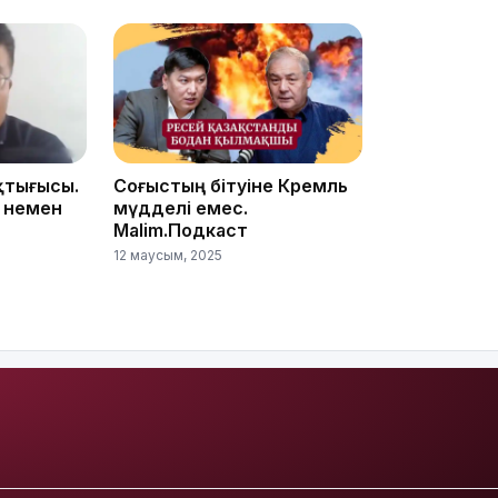
13:00
қтығысы.
Соғыстың бітуіне Кремль
12:40
 немен
мүдделі емес.
Malim.Подкаст
12 маусым, 2025
12:13