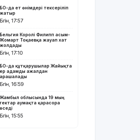
зайырлы
БҚО-да ет өнімдері тексеріліп
мемлекет,
жатыр
ал «Заң
Бүгін, 17:57
және
тәртіп»
қағидаты
Бельгия Королі Филипп Қасым-
Жомарт Тоқаевқа жауап хат
баршаға
жолдады
міндетті
Бүгін, 17:10
Украина
БҚО-да құтқарушылар Жайықта
Сызрань
ер адамды ажалдан
және
арашалады
Кубаньдағы
Бүгін, 16:59
мұнай
өңдеу
зауыттарына
Жамбыл облысында 19 мың
гектар аумақта қарасора
дронмен
өседі
шабуыл
Бүгін, 15:55
жасады
Қызылордада
«Жасыл