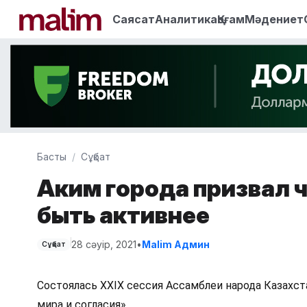
Саясат
Аналитика
Қоғам
Мәдениет
Басты
Сұқбат
Аким города призвал 
быть активнее
28 сәуір, 2021
•
Malim Админ
Сұқбат
Состоялась XXIX сессия Ассамблеи народа Казахста
мира и согласия». 