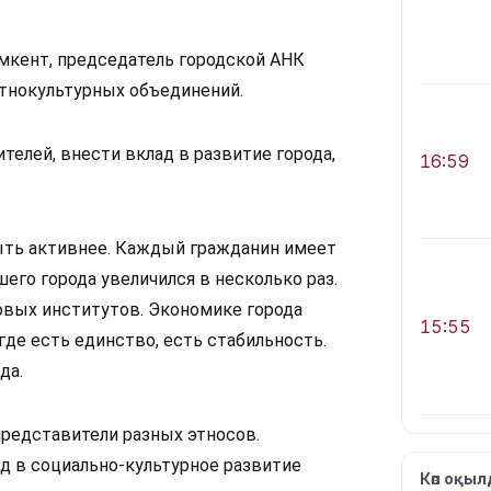
мкент, председатель городской АНК 
этнокультурных объединений.
телей, внести вклад в развитие города, 
16:59
ыть активнее. Каждый гражданин имеет 
го города увеличился в несколько раз. 
вых институтов. Экономике города 
15:55
де есть единство, есть стабильность. 
да. 
едставители разных этносов. 
 в социально-культурное развитие 
Көп оқы