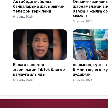
Ақтөбеде майонез
Онлайн-казинон
банкаларына жасырылған
жарнамалаған Қай
телефон тәркіленді
Хамза 7 жылға с
мүмкін
6 тамыз, 2026
6 тамыз, 2026
Балағат сөздер
Қосшылық тұрғын
жариялаған TikTok блогер
9 млн теңгеге ж
қамауға алынды
аударған
6 тамыз, 2026
6 тамыз, 2026