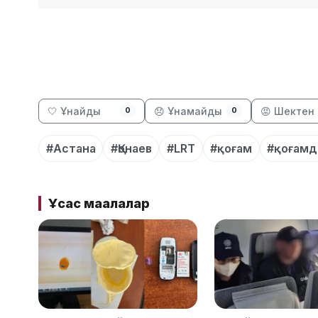
🤍 Ұнайды
😞 Ұнамайды
😡 Шектен 
0
0
#Астана
#Қонаев
#LRT
#қоғам
#қоғамд
Ұқсас мақалалар