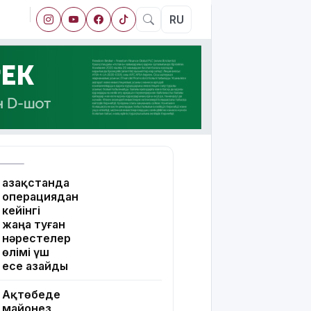
RU
Қазақстанда
операциядан
кейінгі
жаңа туған
нәрестелер
өлімі үш
есе азайды
Ақтөбеде
майонез