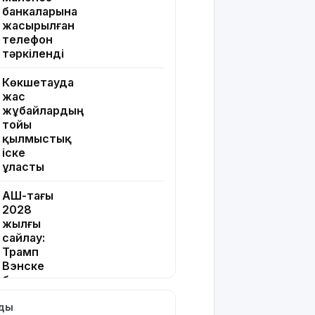
банкаларына
жасырылған
телефон
тәркіленді
Көкшетауда
жас
жұбайлардың
тойы
қылмыстық
іске
ұласты
АҚШ-тағы
2028
жылғы
сайлау:
Трамп
Вэнске
басымдық
бере
лды
бастады