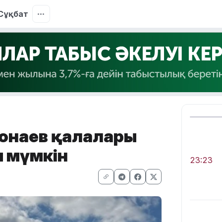
Сұқбат
Қонаев қалалары
 мүмкін
23:23