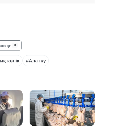
шыққан
0
17:17
ық көлік
#Алатау
16:37