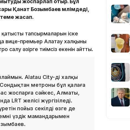
амытуды жоспарлап отыр. Бұл
ары Қанат Бозымбаев мәлімдеді,
лтеме жасап.
19:36
а қатысты тапсырмаларын іске
да вице-премьер Алатау халқының
о салу әзірге тиімсіз екенін айтты.
лаймын. Alatau City-дің халқы
. Сондықтан метроны бұл қалаға
19:10
 Бас жоспарға сәйкес, Алматы,
да LRT желісі жүргізіледі.
етін пойыз секілді өзге де
емнің үздік мамандарымен
озымбаев.