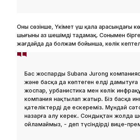
Оның сөзінше, Үкімет үш қала арасындағы көл
шығыны аз шешімді таңдамақ. Сонымен бірг
жағдайда да болжам бойынша, көлік кептел
Бас жоспарды Subana Jurong компаниясы
және басқа да көптеген елді дамытуға 
жоспар, урбанистика мен көлік инфра
компания нақтылап жатыр. Біз басқа и
қателіктерді де ескереміз. Мұндай сәтс
назарға алу керек. Сондықтан жолда ш
ойламаймыз, - деп түсіндірді вице-пре