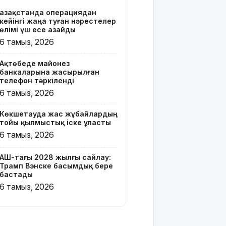
Қазақстанда операциядан
Онлайн-
кейінгі жаңа туған нәрестелер
казиноны
өлімі үш есе азайды
жарнамалаған
6 тамыз, 2026
Қайсар
Хамза 7
Ақтөбеде майонез
жылға
банкаларына жасырылған
сотталуы
телефон тәркіленді
мүмкін
6 тамыз, 2026
Қызылорда
Көкшетауда жас жұбайлардың
облысында
тойы қылмыстық іске ұласты
жылына 6
6 тамыз, 2026
мың тонна
өнім
өндіретін
АҚШ-тағы 2028 жылғы сайлау:
Трамп Вэнске басымдық бере
құс
бастады
фабрикасы
6 тамыз, 2026
ашылды
Балағат
сөздер