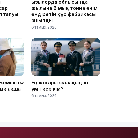
ы
Қызылорда облысында
сар
жылына 6 мың тонна өнім
16:01
отталуы
өндіретін құс фабрикасы
ашылды
6 тамыз, 2026
15:59
 «емшіге»
Ең жоғары жалақыдан
уық ақша
үміткер кім?
6 тамыз, 2026
15:25