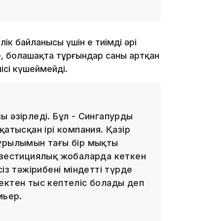
19:09
ік байланысы үшін ең тиімді әрі
е, болашақта тұрғындар саны артқан
ісі күшеймейді.
18:50
 әзірледі. Бұл - Сингапурды
қатысқан ірі компания. Қазір
құрылымын тағы бір мықты
нвестициялық жобаларда кеткен
із тәжірибені міндетті түрде
ектен тыс кептеліс болады деп
17:33
мьер.