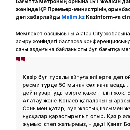
бағытта метроның орнына LRT желісін д
жөнінде ҚР Премьер-министрінің орынбас
деп хабарлайды
Malim.kz
Kazinform-ға сі
Мемлекет басшысының Alatau City жобасын
асыру жөніндегі баспасөз конференциясын
саны аздығына байланысты бұл бағытқа метр
Қазір бұл туралы айтуға әлі ерте деп ой
ресми түрде 50 мыңнан сәл ғана асады
дейін ұзартудың әзірге қажеттілігі жоқ.
Алатау және Қонаев қалаларының арасын
Сонымен қатар, әуе жастықшасымен жүр
нұсқалар қарастырылып отыр. Қазір әл
жұмыс істеп жатырмыз, - деді Қанат Б