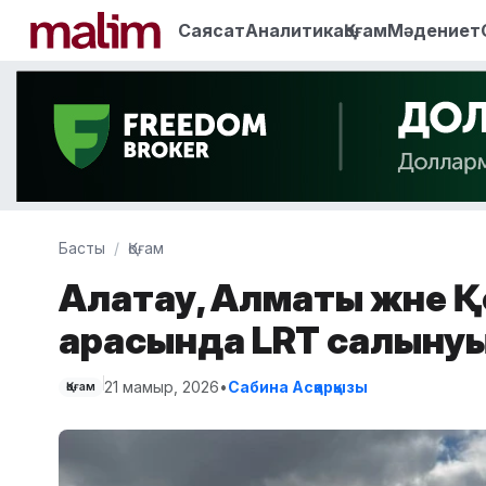
Саясат
Аналитика
Қоғам
Мәдениет
Басты
Қоғам
Алатау, Алматы және 
арасында LRT салынуы
21 мамыр, 2026
•
Сабина Асқарқызы
Қоғам