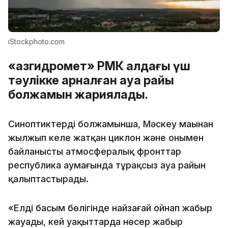
iStockphoto.com
«Қазгидромет» РМК алдағы үш
тәулікке арналған ауа райы
болжамын жариялады.
Синоптиктердің болжамынша, Мәскеу маңынан
жылжып келе жатқан циклон және онымен
байланысты атмосфералық фронттар
республика аумағында тұрақсыз ауа райын
қалыптастырады.
«Елдің басым бөлігінде найзағай ойнап жаңбыр
жауады, кей уақыттарда нөсер жаңбыр