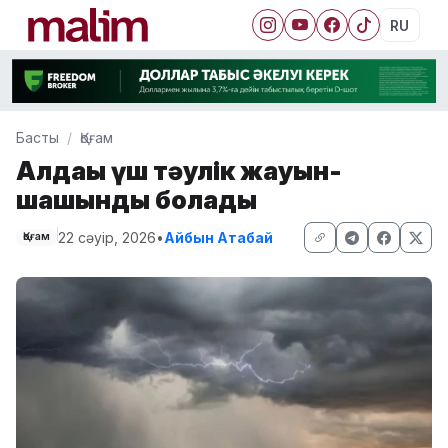
RU
Басты
Қоғам
Алдағы үш тәулік жауын-
шашынды болады
22 сәуір, 2026
•
Айбын Атабай
Қоғам