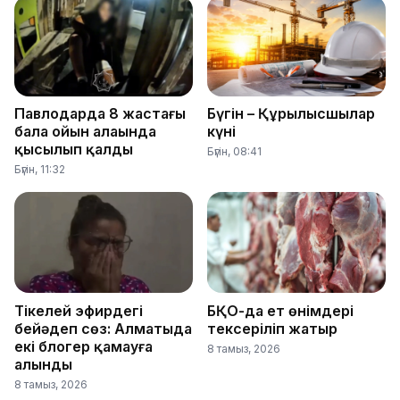
Павлодарда 8 жастағы
Бүгін – Құрылысшылар
бала ойын алаңында
күні
қысылып қалды
Бүгін, 08:41
Бүгін, 11:32
Тікелей эфирдегі
БҚО-да ет өнімдері
бейәдеп сөз: Алматыда
тексеріліп жатыр
екі блогер қамауға
8 тамыз, 2026
алынды
8 тамыз, 2026