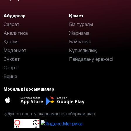
Айдарлар
Қызмет
Саясат
Біз туралы
Аналитика
Жарнама
Қоғам
Байланыс
Мәдениет
Құпиялылық
Сұхбат
Пайдалану ережесі
Спорт
Бейне
Мобильді қосымшалар
Download on the
Get it on
App Store
Google Play
Қауіпсіз орнату, жарнамасыз хабарламалар.