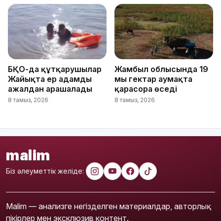
БҚО-да құтқарушылар
Жамбыл облысында 19
Жайықта ер адамды
мың гектар аумақта
ажалдан арашалады
қарасора өседі
8 тамыз, 2026
8 тамыз, 2026
malim
Біз әлеуметтік желіде:
Malim — анализге негізделген материалдар, авторлық
пікірлер мен эксклюзив контент.