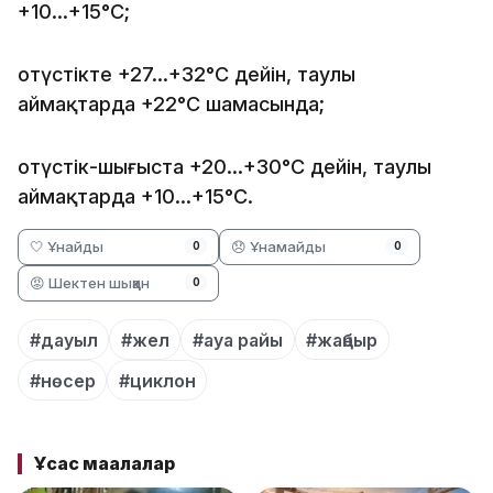
+10…+15°С;
оңтүстікте +27…+32°С дейін, таулы
аймақтарда +22°С шамасында;
оңтүстік-шығыста +20…+30°С дейін, таулы
аймақтарда +10…+15°С.
🤍 Ұнайды
😞 Ұнамайды
0
0
😡 Шектен шыққан
0
#дауыл
#жел
#ауа райы
#жаңбыр
#нөсер
#циклон
Ұқсас мақалалар