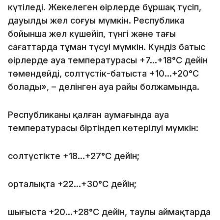
күтіледі. Жекелеген өңірлерде бұршақ түсіп,
дауылды жел соғуы мүмкін. Республика
бойынша жел күшейіп, түнгі және таңғы
сағаттарда тұман түсуі мүмкін. Күндіз батыс
өңірлерде ауа температурасы +7…+18°С дейін
төмендейді, солтүстік-батыста +10…+20°С
болады», – делінген ауа райы болжамында.
Республиканың қалған аумағында ауа
температурасы біртіндеп көтерілуі мүмкін:
солтүстікте +18…+27°С дейін;
орталықта +22…+30°С дейін;
шығыста +20…+28°С дейін, таулы аймақтарда