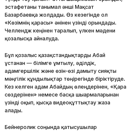
эстафетаны танымал әнші Мақсат
Базарбаевқа жолдады. Өз кезегінде ол
«Көзімнің қарасы» әнінен үзінді орындады.
​Челлендж кеңінен таралып, үлкен мәдени
қозғалысқа айналуда.
Бұл қозғалыс қазақстандықтарды Абай
ұстанған — білімге ұмтылу, әділдік,
адамгершілік және өзін-өзі дамыту сияқты
мәңгілік құндылықтар төңірегінде біріктіруде.
​Кез келген адам Абайдың өлеңдерінен, «Қара
сөздерінен» немесе басқа шығармаларынан
үзінді оқып, қысқа видеоқұттықтау жаза
алады.
Бейнеролик соңында қатысушылар