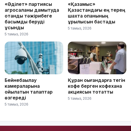
«Әділет» партиясы
«Қазақмыс»
агросаланы дамытуда
Қазақстандағы ең терең
отандық тәжірибеге
шахта оқпанының
басымдық беруді
құрылысын бастады
ұсынды
5 тамыз, 2026
5 тамыз, 2026
Бейнебақылау
Құран оқығандарға тегін
камераларына
кофе берген кофехана
қойылатын талаптар
акциясын тоқтатты
өзгереді
5 тамыз, 2026
5 тамыз, 2026