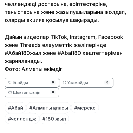
челленджді достарына, әріптестеріне,
таныстарына және жазылушыларына жолдап,
оларды акцияға қосылуға шақырады.
Дайын видеолар TikTok, Instagram, Facebook
және Threads әлеуметтік желілерінде
#Абай180жыл және #Abai180 хештегтерімен
жарияланады.
Фото: Алматы әкімдігі
🤍 Ұнайды
😞 Ұнамайды
0
0
😡 Шектен шыққан
0
#Абай
#Алматы қаласы
#мереке
#челлендж
#180 жыл