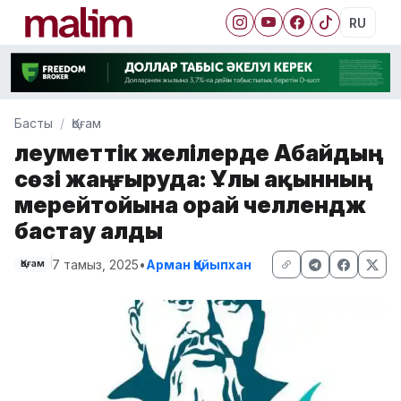
RU
Басты
Қоғам
Әлеуметтік желілерде Абайдың
сөзі жаңғыруда: Ұлы ақынның
мерейтойына орай челлендж
бастау алды
7 тамыз, 2025
•
Арман Қайыпхан
Қоғам