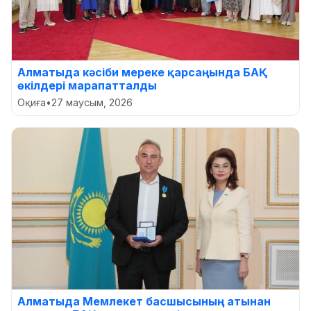
Алматыда кәсіби мереке қарсаңында БАҚ
өкілдері марапатталды
Оқиға
•
27 маусым, 2026
Алматыда Мемлекет басшысының атынан