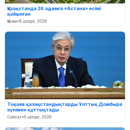
Қазақстанда 26 адамға «Астана» есімі
қойылған
Қоғам
•
6 шілде, 2026
Тоқаев қазақстандықтарды Ұлттық Домбыра
күнімен құттықтады
Саясат
•
5 шілде, 2026