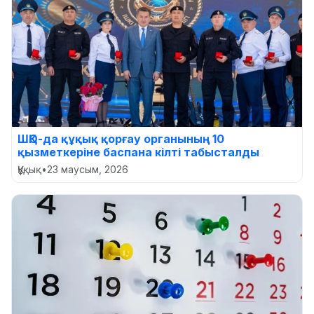
ШҚО-да құқық қорғау органының 10
қызметкеріне баспана кілті табысталды
Құқық
•
23 маусым, 2026