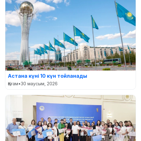
Астана күні 10 күн тойланады
Қоғам
•
30 маусым, 2026