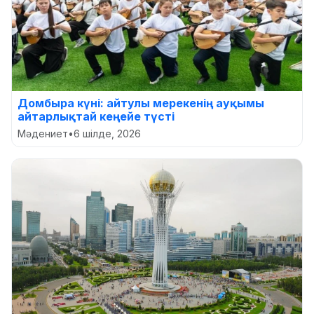
Домбыра күні: айтулы мерекенің ауқымы
айтарлықтай кеңейе түсті
Мәдениет
•
6 шілде, 2026