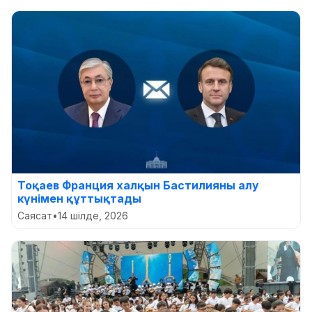
Тоқаев Франция халқын Бастилияны алу
күнімен құттықтады
Саясат
•
14 шілде, 2026