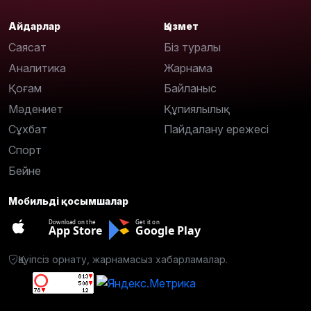
Айдарлар
Қызмет
Саясат
Біз туралы
Аналитика
Жарнама
Қоғам
Байланыс
Мәдениет
Құпиялылық
Сұхбат
Пайдалану ережесі
Спорт
Бейне
Мобильді қосымшалар
Download on the
Get it on
App Store
Google Play
Қауіпсіз орнату, жарнамасыз хабарламалар.