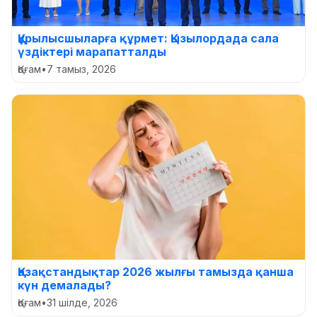
Құрылысшыларға құрмет: Қызылордада сала
үздіктері марапатталды
Қоғам
•
7 тамыз, 2026
Қазақстандықтар 2026 жылғы тамызда қанша
күн демалады?
Қоғам
•
31 шілде, 2026