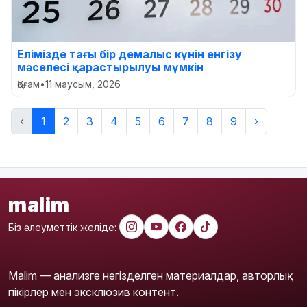
Елімізде тағы бір демалыс күнін енгізу
мәселесі қарастырылуы мүмкін
Қоғам
•
11 маусым, 2026
‹
1
2
3
4
5
6
7
8
9
›
malim
Біз әлеуметтік желіде:
Malim — анализге негізделген материалдар, авторлық
пікірлер мен эксклюзив контент.