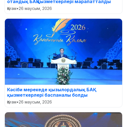
отандық БАҚ қызметкерлері марапатталды
Қоғам
•
26 маусым, 2026
Кәсіби мерекеде қызылордалық БАҚ
қызметкерлері баспаналы болды
Қоғам
•
26 маусым, 2026