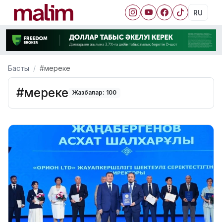
RU
Басты
#мереке
#мереке
Жазбалар: 100