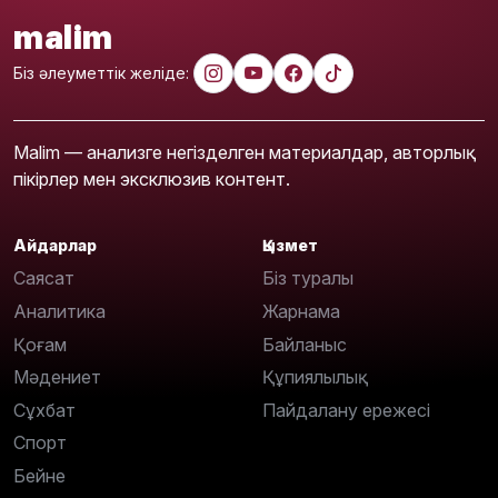
malim
Біз әлеуметтік желіде:
Malim — анализге негізделген материалдар, авторлық
пікірлер мен эксклюзив контент.
Айдарлар
Қызмет
Саясат
Біз туралы
Аналитика
Жарнама
Қоғам
Байланыс
Мәдениет
Құпиялылық
Сұхбат
Пайдалану ережесі
Спорт
Бейне