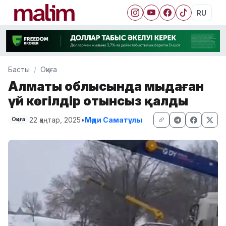
RU
Басты
Оқиға
Алматы облысында мыңдаған
үй көгілдір отынсыз қалды
22 қаңтар, 2025
•
Мәди Саматұлы
Оқиға