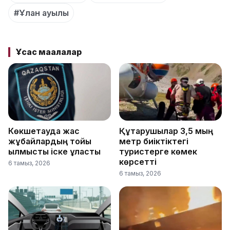
#Ұлан ауылы
Ұқсас мақалалар
Көкшетауда жас
Құтқарушылар 3,5 мың
жұбайлардың тойы
метр биіктіктегі
қылмыстық іске ұласты
туристерге көмек
көрсетті
6 тамыз, 2026
6 тамыз, 2026