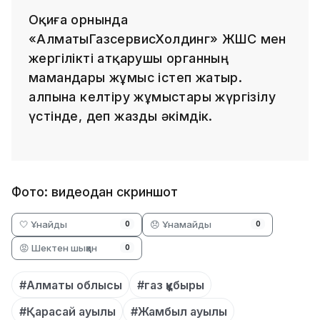
Оқиға орнында
«АлматыГазсервисХолдинг» ЖШС мен
жергілікті атқарушы органның
мамандары жұмыс істеп жатыр.
Қалпына келтіру жұмыстары жүргізілу
үстінде, деп жазды әкімдік.
Фото: видеодан скриншот
🤍 Ұнайды
😞 Ұнамайды
0
0
😡 Шектен шыққан
0
#Алматы облысы
#газ құбыры
#Қарасай ауылы
#Жамбыл ауылы