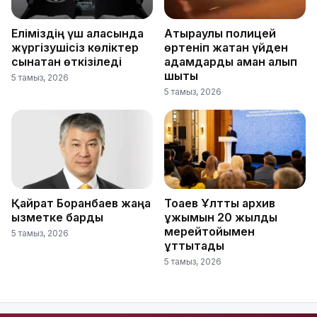
Еліміздің үш қаласында
Атыраулық полицей
жүргізушісіз көліктер
өртеніп жатқан үйден
сынақтан өткізіледі
адамдарды аман алып
шықты
5 тамыз, 2026
5 тамыз, 2026
Қайрат Боранбаев жаңа
Тоқаев Ұлттық архив
қызметке барды
ұжымын 20 жылдық
мерейтойымен
5 тамыз, 2026
құттықтады
5 тамыз, 2026