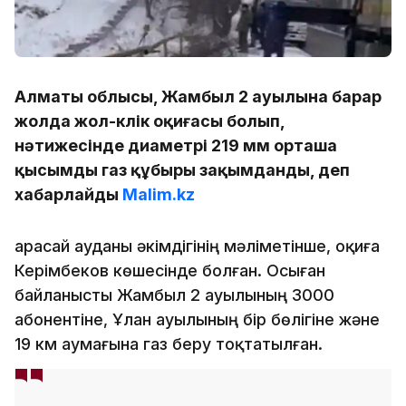
Алматы облысы, Жамбыл 2 ауылына барар
жолда жол-көлік оқиғасы болып,
нәтижесінде диаметрі 219 мм орташа
қысымды газ құбыры зақымданды, деп
хабарлайды
Malim.kz
Қарасай ауданы әкімдігінің мәліметінше, оқиға
Керімбеков көшесінде болған. Осыған
байланысты Жамбыл 2 ауылының 3000
абонентіне, Ұлан ауылының бір бөлігіне және
19 км аумағына газ беру тоқтатылған.