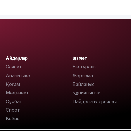
15:33
15:04
Айдарлар
Қызмет
Саясат
Біз туралы
Аналитика
Жарнама
Қоғам
Байланыс
14:10
Мәдениет
Құпиялылық
Сұхбат
Пайдалану ережесі
Спорт
Бейне