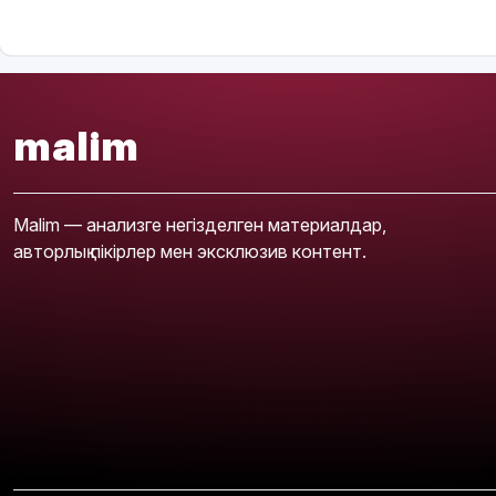
malim
Malim — анализге негізделген материалдар,
авторлық пікірлер мен эксклюзив контент.