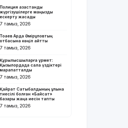
Z белгісі
Полиция қазақстандық
бар жейде
жүргізушілерге маңызды
киген
ескерту жасады
жолаушы
7 тамыз, 2026
қызу
талқыға
Тоқаев Ардақ Әмірқұловтың
түсті
отбасына көңіл айтты
7 тамыз, 2026
Президент
Солтүстік
Құрылысшыларға құрмет:
Қазақстан
Қызылордада сала үздіктері
облысының
марапатталды
90
7 тамыз, 2026
жылдығымен
құттықтады
Қайрат Сатыбалдының ұлына
тиесілі болған «Байсат»
Телефон
базары жаңа иесін тапты
алаяқтығының
7 тамыз, 2026
жаңа түрі
туралы
ескерту
жасалды