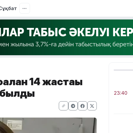
Сұқбат
лған 14 жастағы
абылды
23:40