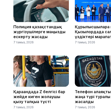
Полиция қазақстандық
Құрылысшыларға 
жүргізушілерге маңызды
Қызылордада са
ескерту жасады
үздіктері марап
7 тамыз, 2026
7 тамыз, 2026
Қарағандада Z белгісі бар
Телефон алаяқты
жейде киген жолаушы
жаңа түрі туралы
қызу талқыға түсті
жасалды
7 тамыз, 2026
7 тамыз, 2026