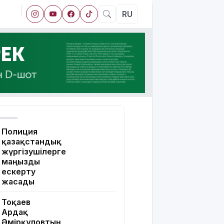
RU
Полиция
қазақстандық
жүргізушілерге
маңызды
ескерту
жасады
Тоқаев
Ардақ
Әмірқұловтың