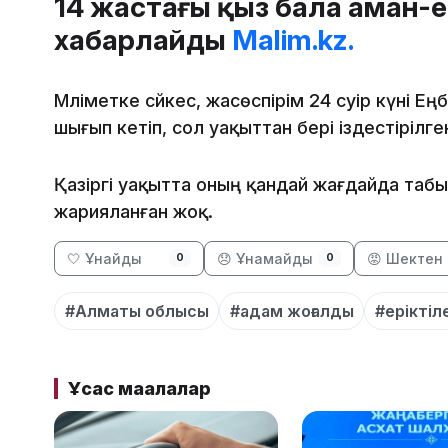
14 жастағы қыз бала аман-
хабарлайды
Malim.kz.
Мәліметке сәйкес, жасөспірім 24 сәуір күні 
шығып кетіп, сол уақыттан бері іздестірілге
Қазіргі уақытта оның қандай жағдайда таб
жарияланған жоқ.
🤍 Ұнайды
😞 Ұнамайды
😡 Шектен 
0
0
#Алматы облысы
#адам жоғалды
#еріктіл
Ұқсас мақалалар