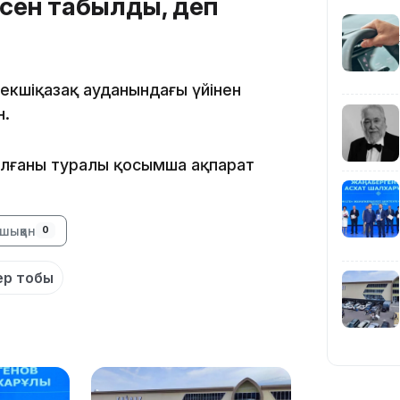
есен табылды, деп
19:39
Еңбекшіқазақ ауданындағы үйінен
н.
ылғаны туралы қосымша ақпарат
18:45
шыққан
0
ер тобы
17:34