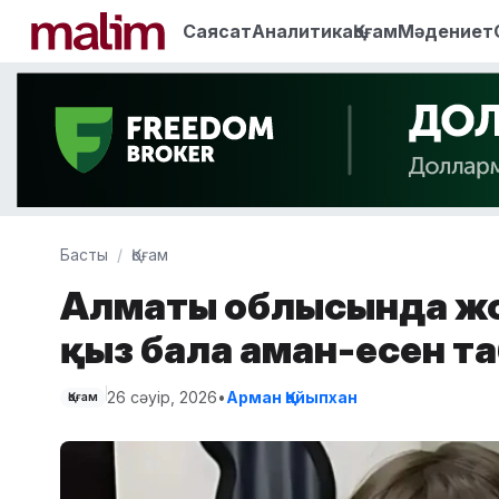
Саясат
Аналитика
Қоғам
Мәдениет
Басты
Қоғам
Алматы облысында жоға
қыз бала аман-есен т
26 сәуір, 2026
•
Арман Қайыпхан
Қоғам