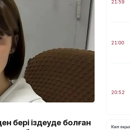
21:59
21:00
20:52
ен бері іздеуде болған
Көп оқ