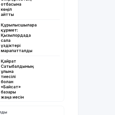
отбасына
көңіл
айтты
Құрылысшыларға
құрмет:
Қызылордада
сала
үздіктері
марапатталды
Қайрат
Сатыбалдының
ұлына
тиесілі
болған
«Байсат»
базары
жаңа иесін
тапты
ылды
Қарағандада