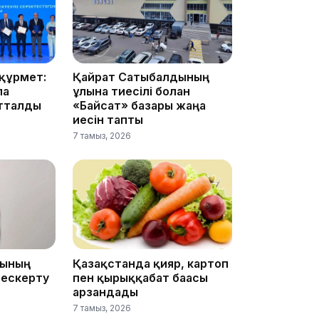
16:34
құрмет:
Қайрат Сатыбалдының
ла
ұлына тиесілі болған
атталды
«Байсат» базары жаңа
иесін тапты
7 тамыз, 2026
16:33
16:01
ғының
Қазақстанда қияр, картоп
 ескерту
пен қырыққабат бағасы
арзандады
7 тамыз, 2026