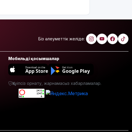
интеллектіні
өшіруге
міндеттейтін
болып
жатыр
Грант
Біз әлеуметтік желіде:
иегерлерінің
тізімі
шықты
Мобильді қосымшалар
Белгілі
Download on the
Get it on
App Store
Google Play
блогер
Астанада
былапыт
Қауіпсіз орнату, жарнамасыз хабарламалар.
сөз
айтқаны
үшін
қамауға
алынды
Мектеп
оқушылары