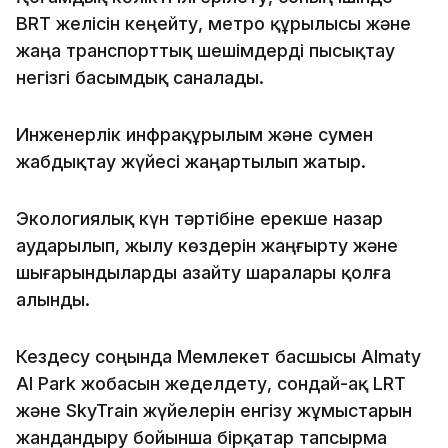
BRT желісін кеңейту, метро құрылысы және
жаңа транспорттық шешімдерді пысықтау
негізгі басымдық саналады.
Инженерлік инфрақұрылым және сумен
жабдықтау жүйесі жаңартылып жатыр.
Экологиялық күн тәртібіне ерекше назар
аударылып, жылу көздерін жаңғырту және
шығарындыларды азайту шаралары қолға
алынды.
Кездесу соңында Мемлекет басшысы Almaty
AI Park жобасын жеделдету, сондай-ақ LRT
және SkyTrain жүйелерін енгізу жұмыстарын
жандандыру бойынша бірқатар тапсырма