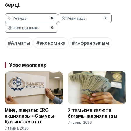
берді.
🤍 Ұнайды
😞 Ұнамайды
0
0
😡 Шектен шыққан
0
#Алматы
#экономика
#инфрақұрылым
Ұқсас мақалалар
Міне, жаңалық: ERG
7 тамызға валюта
акциялары «Самұрық-
бағамы жарияланды
Қазынаға» өтті
7 тамыз, 2026
7 тамыз, 2026