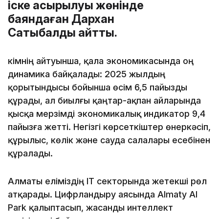
іске асырылуы жөнінде
баяндаған Дархан
Сатыбалды айтты.
Әкімнің айтуынша, қала экономикасында оң
динамика байқалады: 2025 жылдың
қорытындысы бойынша өсім 6,5 пайызды
құрады, ал биылғы қаңтар-ақпан айларында
қысқа мерзімді экономикалық индикатор 9,4
пайызға жетті. Негізгі көрсеткіштер өнеркәсіп,
құрылыс, көлік және сауда салалары есебінен
құралады.
Алматы еліміздің IT секторында жетекші рөл
атқарады. Цифрландыру аясында Almaty AI
Park қалыптасып, жасанды интеллект