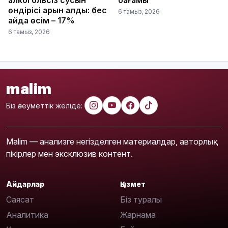
алкогольсіз сусын
бағамы
өндірісі қарқын алды: бес
6 тамыз, 2026
айда өсім – 17%
6 тамыз, 2026
malim
Біз әлеуметтік желіде:
Malim — анализге негізделген материалдар, авторлық
пікірлер мен эксклюзив контент.
Айдарлар
Қызмет
Саясат
Біз туралы
Аналитика
Жарнама