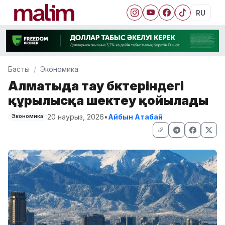
RU
Басты
Экономика
Алматыда тау бөктеріндегі
құрылысқа шектеу қойылады
20 наурыз, 2026
•
Айбын Атабай
Экономика