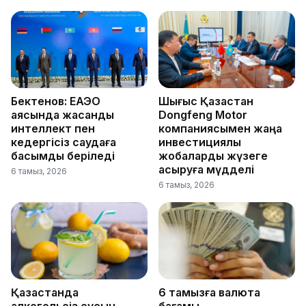
Бектенов: ЕАЭО
Шығыс Қазақстан
аясында жасанды
Dongfeng Motor
интеллект пен
компаниясымен жаңа
кедергісіз саудаға
инвестициялық
басымдық беріледі
жобаларды жүзеге
асыруға мүдделі
6 тамыз, 2026
6 тамыз, 2026
Қазақстанда
6 тамызға валюта