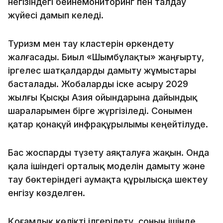
негізіндегі бейнемониторинг пен талдау
жүйесі дамып келеді.
Туризм мен тау кластерін өркендету
жалғасады. Биыл «Шымбұлақты» жаңғырту,
іргелес шатқалдарды дамыту жұмыстары
басталады. Жобаларды іске асыру 2029
жылғы Қысқы Азия ойындарына дайындық
шараларымен бірге жүргізіледі. Сонымен
қатар қонақүй инфрақұрылымы кеңейтілуде.
Бас жоспарды түзету аяқталуға жақын. Онда
қала ішіндегі орталық моделін дамыту және
тау бөктеріндегі аумақта құрылысқа шектеу
енгізу көзделген.
Қоғамдық көлікті ілгерілету, соның ішінде