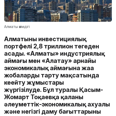
Алматы әкімдігі
Алматының инвестициялық
портфелі 2,8 триллион теңгеден
асады. «Алматы» индустриялық
аймағы мен «Алатау» арнайы
экономикалық аймағына жаңа
жобаларды тарту мақсатында
кеңейту жұмыстары
жүргізілуде. Бұл туралы Қасым-
Жомарт Тоқаевқа қаланың
әлеуметтік-экономикалық ахуалы
және негізгі даму бағыттарының