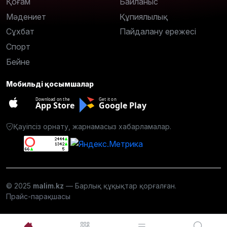
Қоғам
Байланыс
Мәдениет
Құпиялылық
Сұхбат
Пайдалану ережесі
Спорт
Бейне
Мобильді қосымшалар
Download on the
Get it on
App Store
Google Play
Қауіпсіз орнату, жарнамасыз хабарламалар.
© 2025
malim.kz
— Барлық құқықтар қорғалған.
Прайс-парақшасы