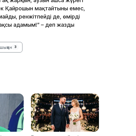
і ақ жарқын, аузын ашса жүрегі
 Тек Қайрошын мақтайтыны емес,
айды, ренжітпейді де, өмірді
 жақсы адамым!” – деп жазды
11:20
шыққан
3
10:53