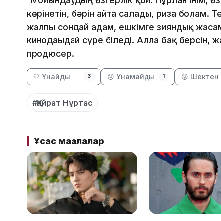
“Мойындаудың өзі ерлік қой. Нұрлан інім, өз
көрінетін, бәрін айта салады, риза болам.
жалпы сондай адам, ешкімге зияндық жасам
кинодағыдай сүре біледі. Алла бақ берсін,
продюсер.
🤍 Ұнайды
😞 Ұнамайды
😡 Шектен 
3
1
#Қайрат Нұртас
Ұқсас мақалалар