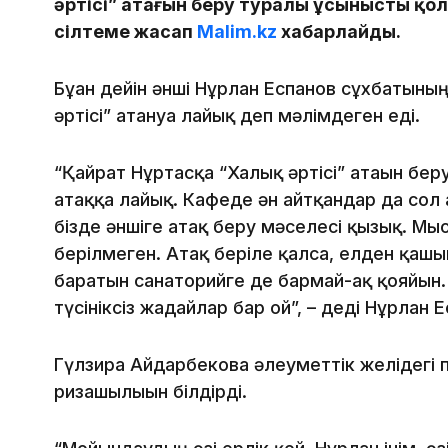
әртісі” атағын беру туралы ұсынысты қол
сілтеме жасап
Malim.kz
хабарлайды.
Бұған дейін әнші Нұрлан Еспанов сұхбатыны
әртісі” атануға лайық деп мәлімдеген еді.
“Қайрат Нұртасқа “Халық әртісі” атағын бер
атаққа лайық. Кафеде ән айтқандар да сол а
бізде әншіге атақ беру мәселесі қызық. Мы
берілмеген. Атақ беріле қалса, елден қашып
баратын санаторийге де бармай-ақ қояйын. 
түсініксіз жағдайлар бар ғой”, – деді Нұрлан 
Гүлзира Айдарбекова әлеуметтік желідегі
ризашылығын білдірді.