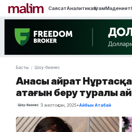
Саясат
Аналитика
Қоғам
Мәдениет
Басты
Шоу-бизнес
Анасы Қайрат Нұртасқа
атағын беру туралы а
3 желтоқсан, 2025
•
Айбын Атабай
Шоу-бизнес