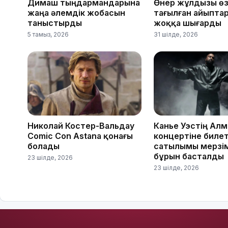
Димаш тыңдармандарына
Өнер жұлдызы өз
жаңа әлемдік жобасын
тағылған айыпта
таныстырды
жоққа шығарды
5 тамыз, 2026
31 шілде, 2026
Николай Костер-Вальдау
Канье Уэстің Ал
Comic Con Astana қонағы
концертіне биле
болады
сатылымы мерзі
бұрын басталды
23 шілде, 2026
23 шілде, 2026