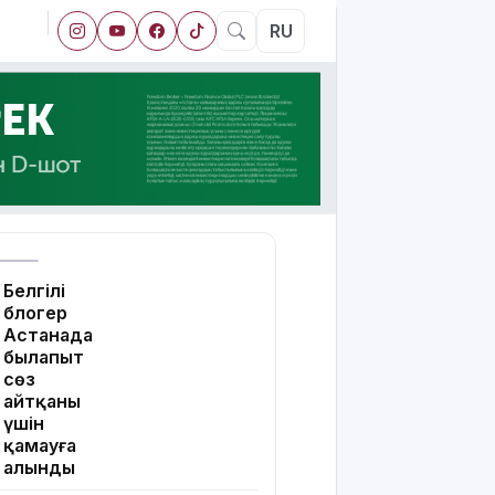
RU
Белгілі
блогер
Астанада
былапыт
сөз
айтқаны
үшін
қамауға
алынды