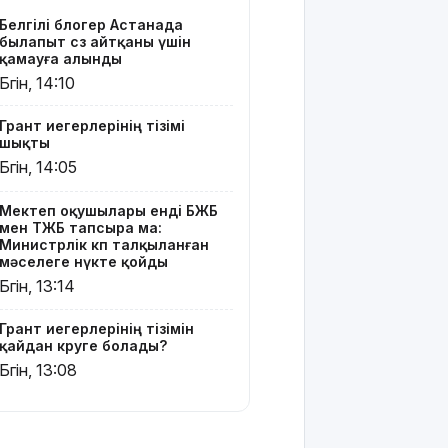
көруге
Белгілі блогер Астанада
болады?
былапыт сөз айтқаны үшін
қамауға алынды
Қазақстанда
Бүгін, 14:10
қияр,
картоп пен
Грант иегерлерінің тізімі
қырыққабат
шықты
бағасы
Бүгін, 14:05
арзандады
Мектеп оқушылары енді БЖБ
Ерекше
мен ТЖБ тапсыра ма:
тренд:
Министрлік көп талқыланған
жастар
мәселеге нүкте қойды
алкоголь
Бүгін, 13:14
сатып
алып,
Грант иегерлерінің тізімін
көшеде
қайдан көруге болады?
төгіп
Бүгін, 13:08
жатыр
Қытай
экспорты