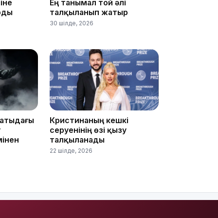
іне
Ең танымал той әлі
рды
талқыланып жатыр
30 шілде, 2026
10:35
10:25
матыдағы
Кристинаның кешкі
т
серуенінің өзі қызу
мінен
талқыланады
22 шілде, 2026
10:05