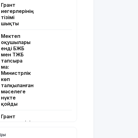
Грант
иегерлерінің
тізімі
шықты
Мектеп
оқушылары
енді БЖБ
мен ТЖБ
тапсыра
ма:
Министрлік
көп
талқыланған
мәселеге
нүкте
қойды
Грант
иегерлерінің
тізімін
лды
қайдан