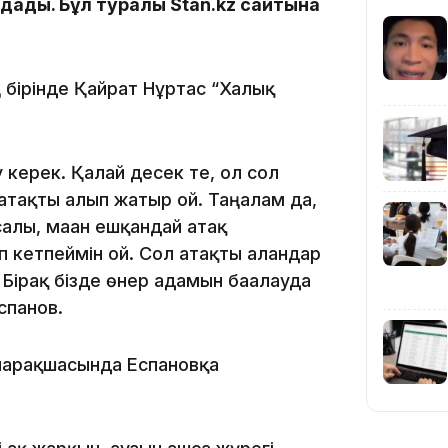
дады. Бұл туралы Stan.kz сайтына
ң бірінде Қайрат Нұртас “Халық
12:35
у керек. Қалай десек те, ол сол
тақты алып жатыр ғой. Таңғалам да,
салы, маған ешқандай атақ
 кетпеймін ғой. Сол атақты алғандар
Бірақ бізде өнер адамын бағалауда
12:17
Еспанов.
 парақшасында Еспановқа
11:23