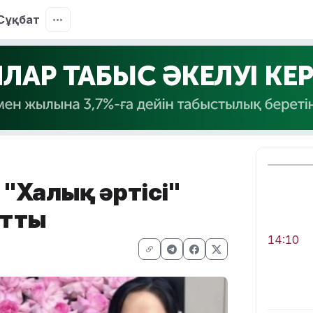
Сұқбат
 "Халық әртісі"
йтты
14:10