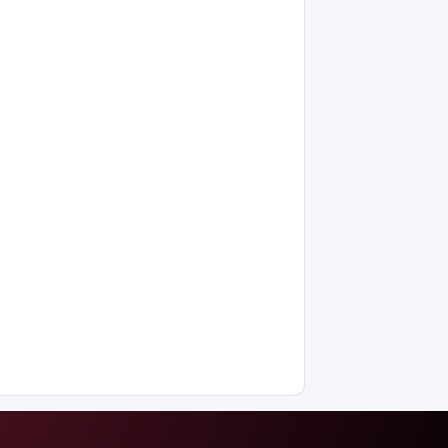
ер адам 12
жастағы
қызды
алкогольге
жұмсап,
зорламақ
болған
Жапонияда
жойқын
тайфун:
жүздеген
рейс
тоқтатылды
Испанияның
Сеута
қаласына
өтуге
әрекеттенген
100-ге
жуық
мигрант