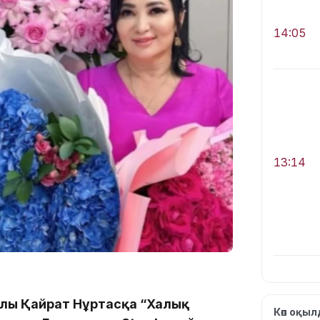
14:05
13:14
ұлы Қайрат Нұртасқа “Халық
13:08
Көп оқы