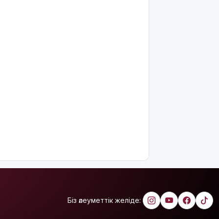
«Жасыл
ел» еңбек
жасақтарының
қатысуымен
экологиялық
сенбілік
өтті
Риддерде
алғаш рет
«Поэзия
кеші» өтті
"Қорғансыз
күндерім
көп
болды":
Дариға
Бадықова
елге
Біз әлеуметтік желіде:
айтпаған
құпиясын