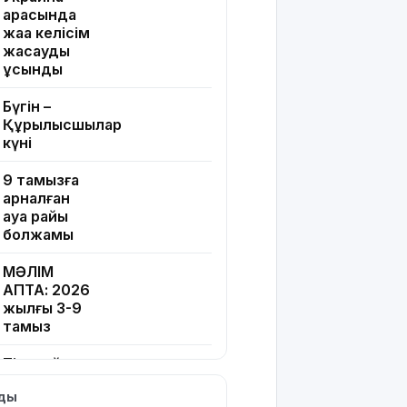
арасында
жаңа келісім
жасауды
ұсынды
Бүгін –
Құрылысшылар
күні
9 тамызға
арналған
ауа райы
болжамы
МӘЛІМ
АПТА: 2026
жылғы 3-9
тамыз
Тікелей
эфирдегі
лды
бейәдеп