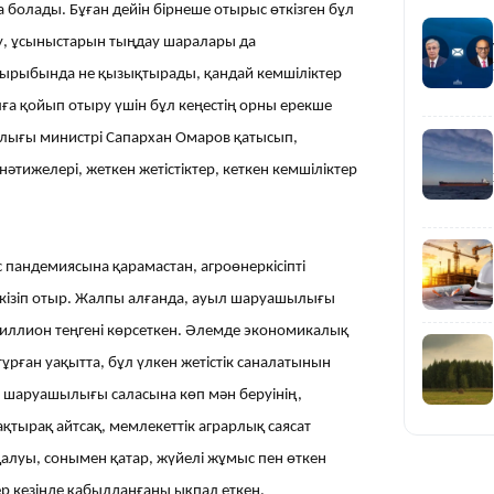
а болады. Бұған дейін бірнеше отырыс өткізген бұл
23:12
у, ұсыныстарын тыңдау шаралары да
ырыбында не қызықтырады, қандай кемшіліктер
лға қойып отыру үшін бұл кеңестің орны ерекше
ылығы министрі Сапархан Омаров қатысып,
тижелері, жеткен жетістіктер, кеткен кемшіліктер
22:12
 пандемиясына қарамастан, агроөнеркісіпті
ткізіп отыр. Жалпы алғанда, ауыл шаруашылығы
триллион теңгені көрсеткен. Әлемде экономикалық
21:05
ұрған уақытта, бұл үлкен жетістік саналатынын
ыл шаруашылығы саласына көп мән беруінің,
ақтырақ айтсақ, мемлекеттік аграрлық саясат
алуы, сонымен қатар, жүйелі жұмыс пен өткен
р кезінде қабылданғаны ықпал еткен.