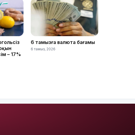
13:00
огольсіз
6 тамызға валюта бағамы
арқын
6 тамыз, 2026
сім – 17%
12:40
12:13