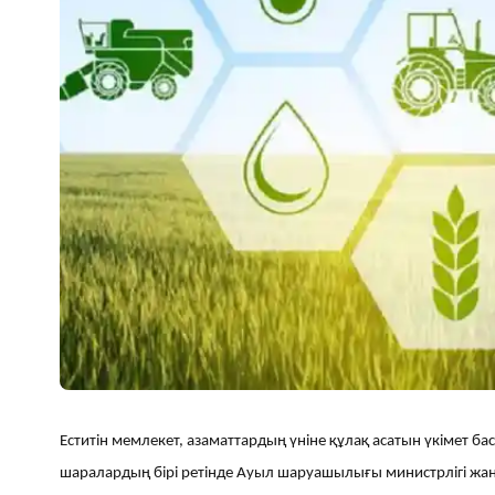
Еститін мемлекет, азаматтардың үніне құлақ асатын үкімет б
шаралардың бірі ретінде Ауыл шаруашылығы министрлігі жа