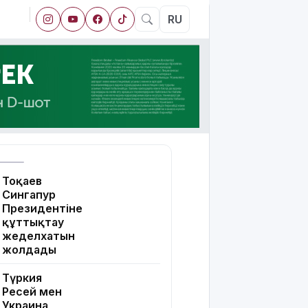
RU
Тоқаев
Сингапур
Президентіне
құттықтау
жеделхатын
жолдады
Түркия
Ресей мен
Украина