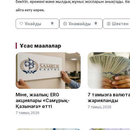
бекітіп, ережені және жылдық жұмыс жоспарын анықтады. Көп
айта кету керек.
🤍 Ұнайды
😞 Ұнамайды
😡 Шектен 
0
0
Ұқсас мақалалар
Міне, жаңалық: ERG
7 тамызға валют
акциялары «Самұрық-
жарияланды
Қазынаға» өтті
7 тамыз, 2026
7 тамыз, 2026