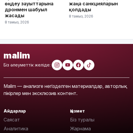
өңдеу зауыттарына
жаңа санкцияларын
дронмен шабуыл
қолдады
жасады
8 тамыз, 2026
8 тамыз, 2026
malim
Біз әлеуметтік желіде:
Malim — анализге негізделген материалдар, авторлық
пікірлер мен эксклюзив контент.
Айдарлар
Қызмет
Саясат
Біз туралы
Аналитика
Жарнама