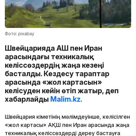
Фото: pixabay
Швейцарияда АҚШ пен Иран
арасындағы техникалық
келіссөздердің жаңа кезеңі
басталды. Кездесу тараптар
арасында «жол картасын»
келісуден кейін өтіп жатыр, деп
хабарлайды
Malim.kz.
Швейцария үкіметінің мәлімдеуінше, келісілген
«жол картасы» АҚШ пен Иран арасында жаңа
техникалық келіссөздерді дереу бастауға