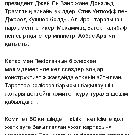
президент Джей Ди Вэнс және Дональд
Трамптың арнайы өкілдері Стив Уиткофф пен
Джаред Кушнер болды. Ал Иран тарапынан
парламент спикері Мохаммад Багер Галибаф
пен сыртқы істер министрі Аббас Арагчи
қатысты.
Катар мен Пәкістанның бірлескен
мәлімдемесінде келіссөздер «оң әрі
конструктивті» жағдайда өткенін айтылған.
Тараптар келіссөз барысын бақылау үшін
жоғары деңгейлі комитет құру туралы шешім
қабылдаған.
Комитет 60 күн ішінде түпкілікті келісімге қол
жеткізуге бағытталған «жол картасын»