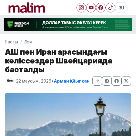
RU
Басты
Әлем
АҚШ пен Иран арасындағы
келіссөздер Швейцарияда
басталды
22 маусым, 2026
•
Арман Қайыпхан
Әлем