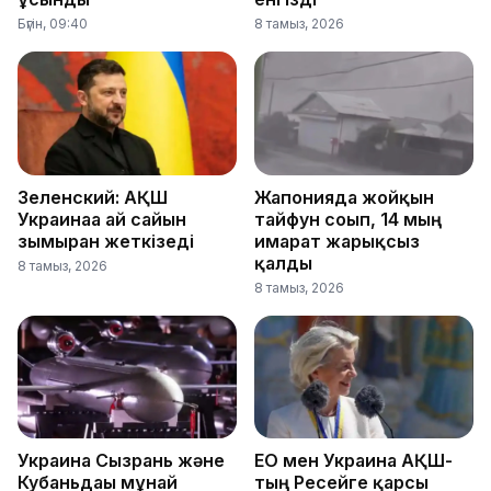
Бүгін, 09:40
8 тамыз, 2026
Зеленский: АҚШ
Жапонияда жойқын
Украинаға ай сайын
тайфун соғып, 14 мың
зымыран жеткізеді
ғимарат жарықсыз
қалды
8 тамыз, 2026
8 тамыз, 2026
Украина Сызрань және
ЕО мен Украина АҚШ-
Кубаньдағы мұнай
тың Ресейге қарсы