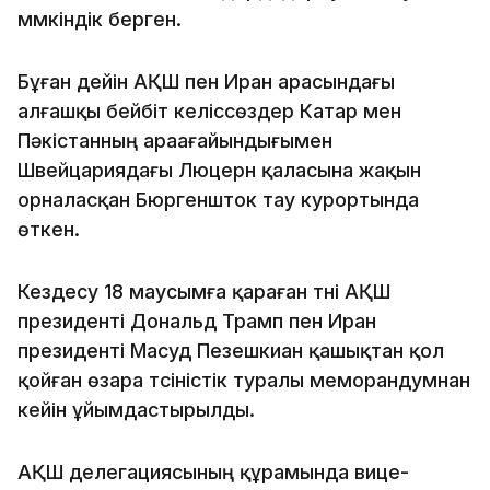
мүмкіндік берген.
Бұған дейін АҚШ пен Иран арасындағы
алғашқы бейбіт келіссөздер Катар мен
Пәкістанның араағайындығымен
Швейцариядағы Люцерн қаласына жақын
орналасқан Бюргеншток тау курортында
өткен.
Кездесу 18 маусымға қараған түні АҚШ
президенті Дональд Трамп пен Иран
президенті Масуд Пезешкиан қашықтан қол
қойған өзара түсіністік туралы меморандумнан
кейін ұйымдастырылды.
АҚШ делегациясының құрамында вице-