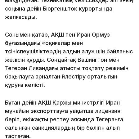
мақұлдаған. Техникалық келіссөздер аптаның
соңына дейін Бюргеншток курортында
жалғасады.
Сонымен қатар, АҚШ пен Иран Ормуз
бұғазындағы «оқиғалар мен
түсініспеушіліктердің алдын алу» үшін байланыс
желісін құрды. Сондай-ақ Вашингтон мен
Тегеран Ливандағы атысты тоқтату режимін
бақылауға арналған үйлестіру орталығын
құруға келісті.
Бұған дейін АҚШ Қаржы министрлігі Иран
мұнайын экспорттауға уақытша лицензия
беріп, екіжақты реттеу аясында Тегеранға
салынған санкциялардың бір бөлігін алып
тастаған.