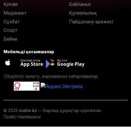
Қоғам
Байланыс
Мәдениет
Құпиялылық
Сұхбат
Пайдалану ережесі
Спорт
Бейне
Мобильді қосымшалар
Download on the
Get it on
App Store
Google Play
Қауіпсіз орнату, жарнамасыз хабарламалар.
© 2025
malim.kz
— Барлық құқықтар қорғалған.
Прайс-парақшасы