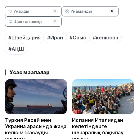
🤍 Ұнайды
😞 Ұнамайды
0
0
😡 Шектен шыққан
0
#Швейцария
#Иран
#Соғыс
#келіссөз
#АҚШ
Ұқсас мақалалар
Түркия Ресей мен
Испания Италиядан
Украина арасында жаңа
келетіндерге
келісім жасауды
шекаралық бақылау
ұсынды
енгізді