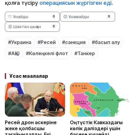
қолға түсіру
операциясын жүргізген еді.
🤍 Ұнайды
😞 Ұнамайды
0
0
😡 Шектен шыққан
0
#Украина
#Ресей
#санкция
#басып алу
#АҚШ
#Көлеңкелі флот
#Танкер
Ұқсас мақалалар
Ресей дрон әскеріне
Оңтүстік Кавказдағы
жеке қолбасшы
көлік дәліздері үшін
тағайындалды. Екі
бәсеке күшейді