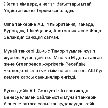
Жеткізілімдердің негізгі бағыттары Қытай,
Үндістан және Түркия саналады.
Olina танкеріне АҚШ, Ұлыбритания, Канада,
Еуроодақ, Швейцария, Австралия және Жаңа
Зеландия санкция салған.
Мұнай танкері Шығыс Тимор туымен жүзіп
жүрген. Бұған дейін ол Minerva M деп аталған
және Greenpeace жүргізетін Ресейдің
«көлеңкелі флоты» тізіміне енгізілген. АҚШ бұл
кемеге қарсы санкциялар енгізді.
Бұған дейін АҚШ Солтүстік Атлантикада
Венесуэламен байланысты мұнай танкерін
бірнеше аптаға созылған қудалаудан кейін