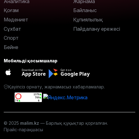
Аналитика
Жарнама
Қоғам
Байланыс
Мәдениет
Құпиялылық
Сұхбат
Пайдалану ережесі
Спорт
Бейне
Мобильді қосымшалар
Download on the
Get it on
App Store
Google Play
Қауіпсіз орнату, жарнамасыз хабарламалар.
© 2025
malim.kz
— Барлық құқықтар қорғалған.
Прайс-парақшасы