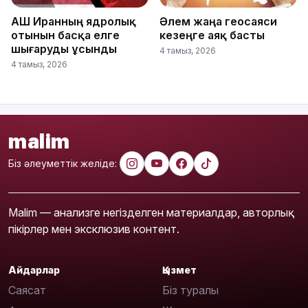
АҚШ Иранның ядролық
Әлем жаңа геосаяси
отынын басқа елге
кезеңге аяқ басты
шығаруды ұсынды
4 тамыз, 2026
4 тамыз, 2026
malim
Біз әлеуметтік желіде:
Malim — анализге негізделген материалдар, авторлық
пікірлер мен эксклюзив контент.
Айдарлар
Қызмет
Саясат
Біз туралы