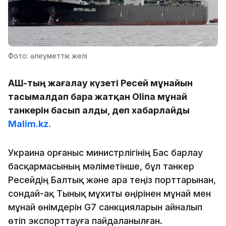
Фото: әлеуметтік желі
АҚШ-тың жағалау күзеті Ресей мұнайын
тасымалдап бара жатқан Olina мұнай
танкерін басып алды, деп хабарлайды
Malim.kz.
Украина Қорғаныс министрлігінің Бас барлау
басқармасының мәліметінше, бұл танкер
Ресейдің Балтық және Қара теңіз порттарынан,
сондай-ақ Тынық мұхиты өңірінен мұнай мен
мұнай өнімдерін G7 санкцияларын айналып
өтіп экспорттауға пайдаланылған.