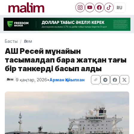
RU
Басты
Әлем
АҚШ Ресей мұнайын
тасымалдап бара жатқан тағы
бір танкерді басып алды
9 қаңтар, 2026
•
Арман Қайыпхан
Әлем