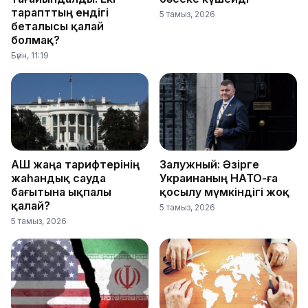
тарапттың ендігі
5 тамыз, 2026
беталысы қалай
болмақ?
Бүгін, 11:19
АҚШ жаңа тарифтерінің
Залужный: Әзірге
жаһандық сауда
Украинаның НАТО-ға
бағытына ықпалы
қосылу мүмкіндігі жоқ
қалай?
5 тамыз, 2026
5 тамыз, 2026