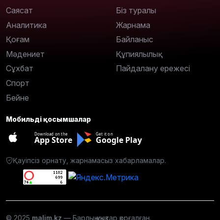
Саясат
Біз туралы
Аналитика
Жарнама
Қоғам
Байланыс
Мәдениет
Құпиялылық
Сұхбат
Пайдалану ережесі
Спорт
Бейне
Мобильді қосымшалар
Download on the
Get it on
App Store
Google Play
Қауіпсіз орнату, жарнамасыз хабарламалар.
© 2025
malim.kz
— Барлық құқықтар қорғалған.