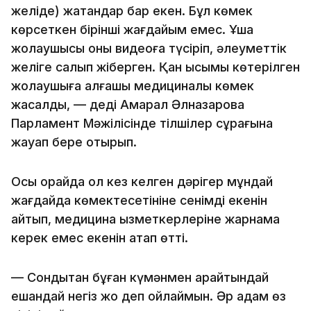
желіде) жатқандар бар екен. Бұл көмек
көрсеткен бірінші жағдайым емес. Ұшақ
жолаушысы оны видеоға түсіріп, әлеуметтік
желіге салып жіберген. Қан қысымы көтерілген
жолаушыға алғашқы медициналық көмек
жасалды, — деді Ақмарал Әлназарова
Парламент Мәжілісінде тілшілер сұрағына
жауап бере отырып.
Осы орайда ол кез келген дәрігер мұндай
жағдайда көмектесетініне сенімді екенін
айтып, медицина қызметкерлеріне жарнама
керек емес екенін атап өтті.
— Сондықтан бұған күмәнмен қарайтындай
ешқандай негіз жоқ деп ойлаймын. Әр адам өз