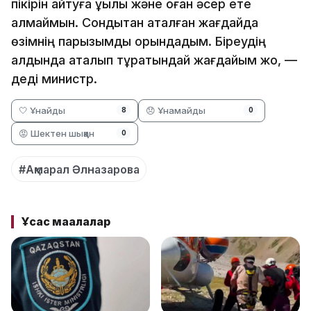
пікірін айтуға құқылы және оған әсер ете
алмаймын. Сондықтан аталған жағдайда
өзімнің парызымды орындадым. Біреудің
алдында ақталып тұратындай жағдайым жоқ, —
деді министр.
🤍 Ұнайды
😞 Ұнамайды
8
0
😡 Шектен шыққан
0
#Ақмарал Әлназарова
Ұқсас мақалалар