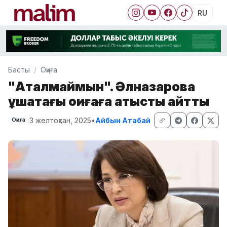
RU
Басты
Оқиға
"Ақталмаймын". Әлназарова
ұшақтағы оқиғаға қатысты айтты
3 желтоқсан, 2025
•
Айбын Атабай
Оқиға