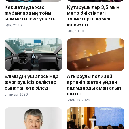
Көкшетауда жас
Құтқарушылар 3,5 мың
жұбайлардың тойы
метр биіктіктегі
қылмыстық іске ұласты
туристерге көмек
көрсетті
Бүгін, 21:46
Бүгін, 18:50
Еліміздің үш қаласында
Атыраулық полицей
жүргізушісіз көліктер
өртеніп жатқан үйден
сынақтан өткізіледі
адамдарды аман алып
шықты
5 тамыз, 2026
5 тамыз, 2026