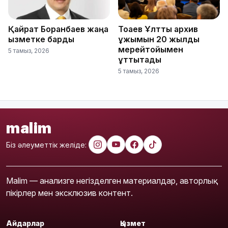
Қайрат Боранбаев жаңа
Тоқаев Ұлттық архив
қызметке барды
ұжымын 20 жылдық
мерейтойымен
5 тамыз, 2026
құттықтады
5 тамыз, 2026
malim
Біз әлеуметтік желіде:
Malim — анализге негізделген материалдар, авторлық
пікірлер мен эксклюзив контент.
Айдарлар
Қызмет