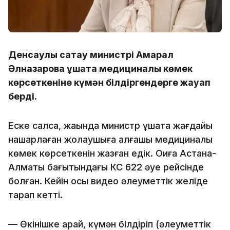
Денсаулық сақтау министрі Ақмарал
Әлназарова ұшақта медициналық көмек
көрсеткеніне күмән білдіргендерге жауап
берді.
Еске салсақ, жақында министр ұшақта жағдайы
нашарлаған жолаушыға алғашқы медициналық
көмек көрсеткенін жазған едік. Оқиға Астана-
Алматы бағытындағы КС 622 әуе рейсінде
болған. Кейін осы видео әлеуметтік желіде
тарап кетті.
— Өкінішке қарай, күмән білдіріп (әлеуметтік