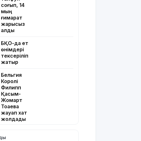
соғып, 14
мың
ғимарат
жарықсыз
қалды
БҚО-да ет
өнімдері
тексеріліп
жатыр
Бельгия
Королі
Филипп
Қасым-
Жомарт
Тоқаевқа
жауап хат
жолдады
БҚО-да
лды
құтқарушылар