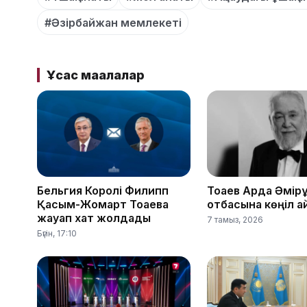
#Әзірбайжан мемлекеті
Ұқсас мақалалар
Бельгия Королі Филипп
Тоқаев Ардақ Әмір
Қасым-Жомарт Тоқаевқа
отбасына көңіл а
жауап хат жолдады
7 тамыз, 2026
Бүгін, 17:10