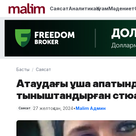
Саясат
Аналитика
Қоғам
Мәдениет
Басты
Саясат
Ақтаудағы ұшақ апаты
тыныштандырған стюа
27 желтоқсан, 2024
•
Malim Админ
Саясат