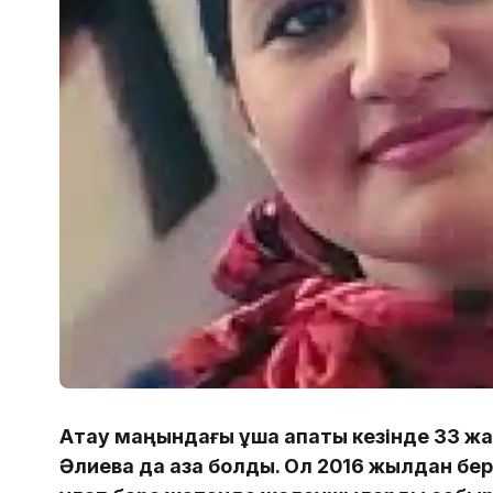
Ақтау маңындағы ұшақ апаты кезінде 33 ж
Әлиева да қаза болды. Ол 2016 жылдан бер