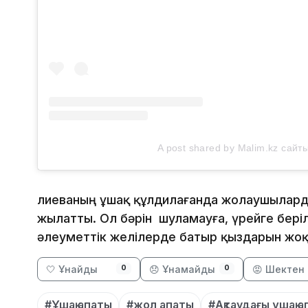
A post shared by Malim.kz сайт
Әлиеваның ұшақ құлдилағанда жолаушылард
жылатты. Ол бәрін шуламауға, үрейге беріл
әлеуметтік желілерде батыр қыздарын жо
🤍 Ұнайды
😞 Ұнамайды
😡 Шектен 
0
0
#Ұшақ апаты
#жол апаты
#Ақтаудағы ұшақ 