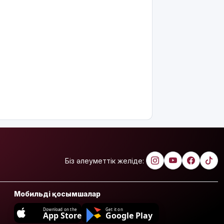
8 тамызға
арналған
ауа райы
болжамы
Полиция
қазақстандық
жүргізушілерге
маңызды
ескерту
жасады
Тоқаев Ардақ
Әмірқұловтың
отбасына
көңіл
Біз әлеуметтік желіде:
айтты
Құрылысшыларға
Мобильді қосымшалар
құрмет:
Қызылордада
Download on the
Get it on
App Store
Google Play
сала