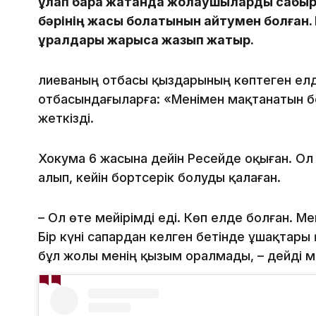
құлап бара жатқанда жолаушыларды сабыр
бәрінің жақсы болатынын айтумен болған.
құралдары жарыса жазып жатыр.
Әлиеваның отбасы қыздарының көптеген ел
отбасындағыларға: «Менімен мақтанатын б
жеткізді.
Хокума 6 жасына дейін Ресейде оқыған. Ол
алып, кейін бортсерік болуды қалаған.
– Ол өте мейірімді еді. Көп елде болған. 
Бір күні сапардан келген бетінде ұшақтары 
бұл жолы менің қызым оралмады, – дейді м