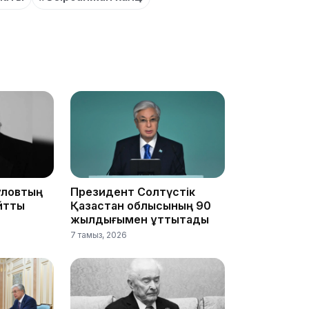
10:56
құловтың
Президент Солтүстік
йтты
Қазақстан облысының 90
жылдығымен құттықтады
7 тамыз, 2026
09:36