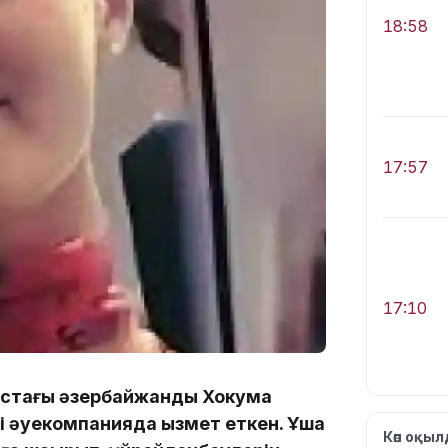
18:58
17:57
17:10
астағы әзербайжандық Хокума
і әуекомпанияда қызмет еткен. Ұшақ
Көп оқы