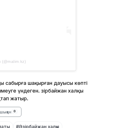
12:40
ы (@malim.kz)
12:13
ы сабырға шақырған дауысы көпті
меуге үндеген. Әзірбайжан халқы
қтап жатыр.
шыққан
0
11:54
апаты
#Әзірбайжан халқы