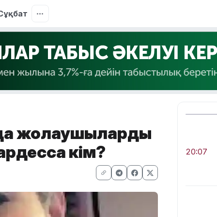
Сұқбат
нда жолаушыларды
рдесса кім?
20:07