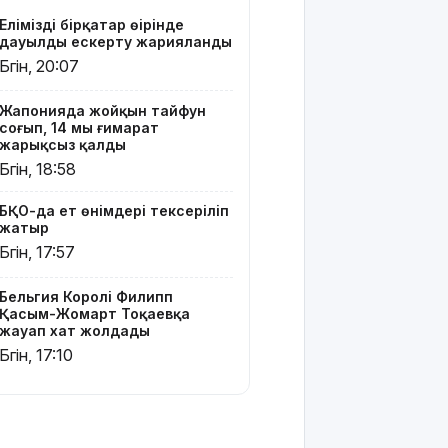
Жайықта ер
Еліміздің бірқатар өңірінде
адамды
дауылды ескерту жарияланды
ажалдан
Бүгін, 20:07
арашалады
Жапонияда жойқын тайфун
Жамбыл
соғып, 14 мың ғимарат
облысында
жарықсыз қалды
19 мың
Бүгін, 18:58
гектар
аумақта
БҚО-да ет өнімдері тексеріліп
қарасора
жатыр
өседі
Бүгін, 17:57
«Әділет»
партиясы:
Бельгия Королі Филипп
Қазақстан –
Қасым-Жомарт Тоқаевқа
жауап хат жолдады
зайырлы
мемлекет,
Бүгін, 17:10
ал «Заң
және
тәртіп»
қағидаты