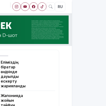
RU
Еліміздің
бірқатар
өңірінде
дауылды
ескерту
жарияланды
Жапонияда
жойқын
тайфун