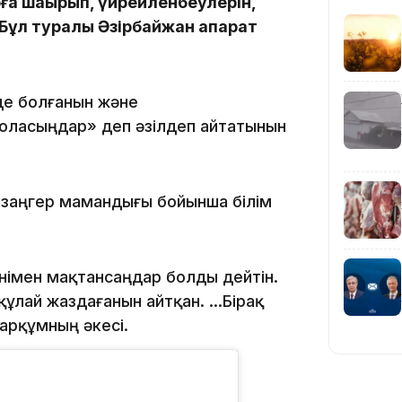
ға шақырып, үйрейленбеулерін,
16:59
 Бұл туралы Әзірбайжан ақпарат
де болғанын және
оласыңдар» деп әзілдеп айтатынын
15:55
 заңгер мамандығы бойынша білім
Менімен мақтансаңдар болды дейтін.
құлай жаздағанын айтқан. ...Бірақ
арқұмның әкесі.
14:26