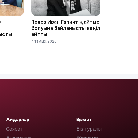
08:36
»
Тоқаев Иван Гапичтің қайтыс
болуына байланысты көңіл
ысты
айтты
4 тамыз, 2026
23:40
21:59
Айдарлар
Қызмет
Саясат
Біз туралы
21:00
Аналитика
Жарнама