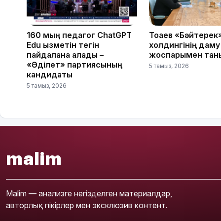
160 мың педагог ChatGPT
Тоқаев «Бәйтерек
Edu қызметін тегін
холдингінің даму
пайдалана алады –
жоспарымен тан
«Әділет» партиясының
5 тамыз, 2026
кандидаты
5 тамыз, 2026
malim
Malim — анализге негізделген материалдар,
авторлық пікірлер мен эксклюзив контент.