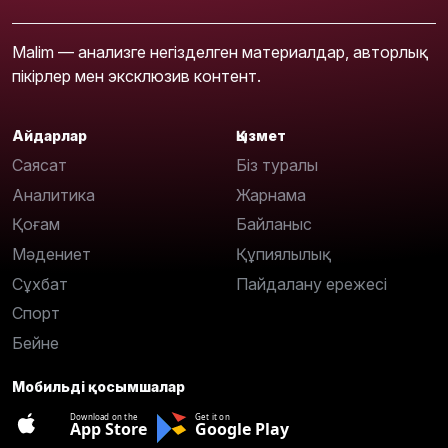
Malim — анализге негізделген материалдар, авторлық
пікірлер мен эксклюзив контент.
Айдарлар
Қызмет
Саясат
Біз туралы
Аналитика
Жарнама
Қоғам
Байланыс
Мәдениет
Құпиялылық
Сұхбат
Пайдалану ережесі
Спорт
Бейне
Мобильді қосымшалар
Download on the
Get it on
App Store
Google Play