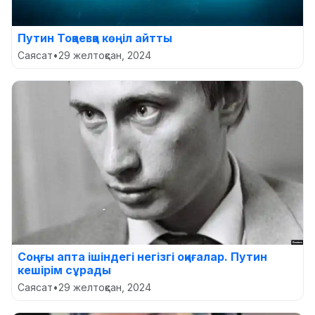
Путин Тоқаевқа көңіл айтты
Саясат
•
29 желтоқсан, 2024
Соңғы апта ішіндегі негізгі оқиғалар. Путин
кешірім сұрады
Саясат
•
29 желтоқсан, 2024