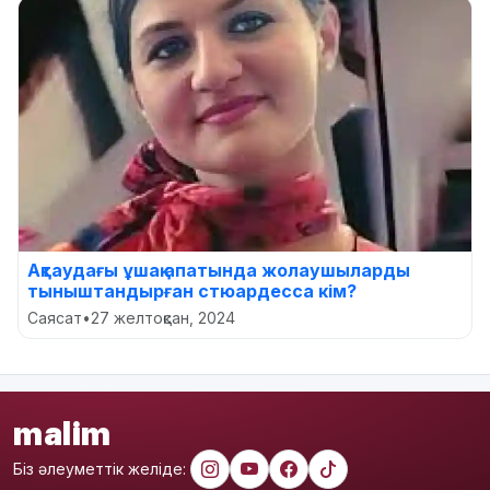
Ақтаудағы ұшақ апатында жолаушыларды
тыныштандырған стюардесса кім?
Саясат
•
27 желтоқсан, 2024
malim
Біз әлеуметтік желіде: