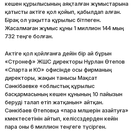
кешен құрылысының аяқталған жұмыстарына
қатысты актіге қол қойып, қабылдап алған.
Бірақ ол уақытта құрылыс бітпеген.
Жасалмаған жұмыс құны 1 миллион 144 мың
732 теңге болған.
Актіге қол қойлғанға дейін бір ай бұрын
«Стронеф» ЖШС директоры Нұрлан Өтепов
«Спарта и КО» офисінде осы фирманың
директоры, жақын танысы Мақсат
Сәнкібаевке «облыстық құрылыс
басқармасының кешен құнының 10 пайызын
беруді талап етіп жатқанын» айтқан.
Сәнкібаев Өтеповқа «пара мөлшерін азайтуға»
көмектесетінін айтып, келіссөздерден кейін
пара оны 6 миллион теңгеге түсірген.