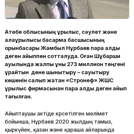
Ақтөбе облысының құрылыс, сәулет және
қалақұрылысы басқарма басшысының
орынбасары Жамбыл Нұрбаев пара алды
деген айыппен сотталуда. Оған Шұбарши
ауылында жалпы құны 273 миллион теңгені
құрайтын дене шынықтыру – сауықтыру
кешенін салып жатқан «Стронеф» ЖШС
құрылыс фирмасынан пара алды деген айып
тағылған.
Айыптаушы актіде көрсетілген мәлімет
бойынша, Нұрбаев 2020 жылдың тамыз,
қыркүйек, қазан және қараша айларында