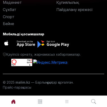
Мәдениет
Құпиялылық
Сұхбат
Пайдалану ережесі
Спорт
Бейне
Мобильді қосымшалар
Download on the
Get it on
App Store
Google Play
Қауіпсіз орнату, жарнамасыз хабарламалар.
© 2025
malim.kz
— Барлық құқықтар қорғалған.
Прайс-парақшасы