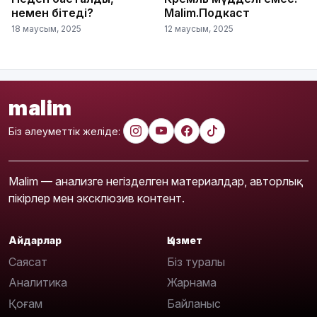
немен бітеді?
Malim.Подкаст
18 маусым, 2025
12 маусым, 2025
malim
Біз әлеуметтік желіде:
Malim — анализге негізделген материалдар, авторлық
пікірлер мен эксклюзив контент.
Айдарлар
Қызмет
Саясат
Біз туралы
Аналитика
Жарнама
Қоғам
Байланыс