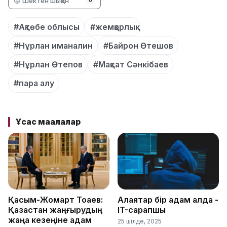
😡 Шектен шыққан
0
#Ақтөбе облысы
#жемқорлық
#Нұрлан иманалин
#Байрон Өтешов
#Нұрлан Өтепов
#Мақсат Сәнкібаев
#пара алу
Ұқсас мақалалар
Қасым-Жомарт Тоқаев:
Алаяқтар бір қадам алда -
Қазақстан жаңғырудың
IT-сарапшы
жаңа кезеңіне қадам
25 шілде, 2025