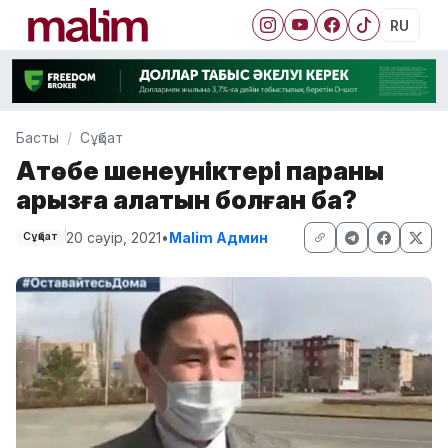
RU
Басты
Сұқбат
Ақтөбе шенеуніктері параны
қарызға алатын болған ба?
20 сәуір, 2021
•
Malim Админ
Сұқбат