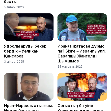
басты
5 қаңтар, 2026
Ядролық қаруды бекер
Иранға жақтасқан дұрыс
бердік – Уәлихан
па? Бізге – Израиль үлгі.
Қайсаров
Сарапшы Жангелді
Шымшықов
3 шілде, 2025
24 маусым, 2025
Иран-Израиль қақтығысы.
Соғыстың бітуіне
Неден басталды,
Кремль мүдделі емес.