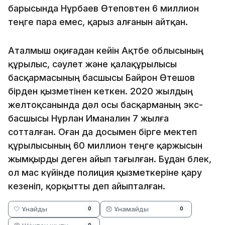
барысында Нұрбаев Өтеповтен 6 миллион
теңге пара емес, қарыз алғанын айтқан.
Аталмыш оқиғадан кейін Ақтөбе облысының
құрылыс, сәулет және қалақұрылысы
басқармасының басшысы Байрон Өтешов
бірден қызметінен кеткен. 2020 жылдың
желтоқсанында дәл осы басқарманың экс-
басшысы Нұрлан Иманалин 7 жылға
сотталған. Оған да досымен бірге мектеп
құрылысының 60 миллион теңге қаржысын
жымқырды деген айып тағылған. Бұдан бөлек,
ол мас күйінде полиция қызметкеріне қару
кезеніп, қорқытты деп айыпталған.
🤍 Ұнайды
😞 Ұнамайды
0
0