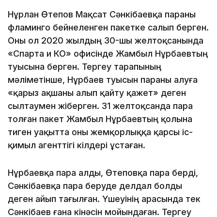
Нұрлан Өтепов Мақсат Сәнкібаевқа параны
фламинго бейнеленген пакетке салып берген.
Оны ол 2020 жылдың 30-шы желтоқсанында
«Спарта и КО» офисінде Жамбыл Нұрбаевтың
туысына берген. Тергеу тарапының
мәліметінше, Нұрбаев туысын параны алуға
«қарыз ақшаны алып қайту қажет» деген
сылтаумен жіберген. 31 желтоқсанда пара
толған пакет Жамбыл Нұрбаевтың қолына
тиген уақытта оны жемқорлыққа қарсы іс-
қимыл агенттігі өкілдері ұстаған.
Нұрбаевқа пара алды, Өтеповқа пара берді,
Сәнкібаевқа пара беруде делдал болды
деген айып тағылған. Үшеуінің арасында тек
Сәнкібаев ғана кінәсін мойындаған. Тергеу