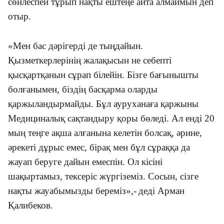
сөйлеспей тұрып нақты ештеңе айта алмаймын деп
отыр.
«
Мен бас дәрігерді де тыңдайын.
Қызметкерлерінің жалақысын не себепті
қысқартқанын сұрап білейін. Бізге бағынышты
болғанымен, біздің басқарма оларды
қаржыландырмайды. Бұл ауруханаға қаржыны
Медициналық сақтандыру қоры бөледі. Ал енді 20
мың теңге ақша алғанына келетін болсақ, әрине,
әрекеті дұрыс емес, бірақ мен бұл сұраққа да
жауап беруге дайын емеспін. Ол кісіні
шақыртамыз, тексеріс жүргіземіз. Сосын, сізге
нақты жауабымызды береміз
»
,-
деді Арман
Қалибеков.