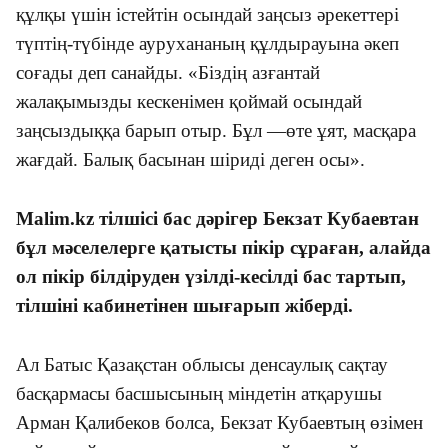
құлқы үшін істейтін осындай заңсыз әрекеттері
түптің-түбінде аурухананың құлдырауына әкеп
соғады деп санайды.
«
Біздің азғантай
жалақымызды кескенімен қоймай осындай
заңсыздыққа барып отыр. Бұл —өте ұят, масқара
жағдай. Балық басынан шіриді деген осы
»
.
Malim.kz тілшісі бас дәрігер Бекзат Кубаевтан
бұл мәселелерге қатысты пікір сұраған, алайда
ол пікір білдіруден үзілді-кесілді бас тартып,
тілшіні кабинетінен шығарып жіберді.
Ал Батыс Қазақстан облысы денсаулық сақтау
басқармасы басшысының міндетін атқарушы
Арман Қалибеков болса, Бекзат Кубаевтың өзімен