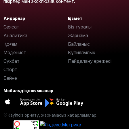
пікірлер мен эксклюзив контент.
Айдарлар
Қызмет
Саясат
Біз туралы
Аналитика
Жарнама
Қоғам
Байланыс
Мәдениет
Құпиялылық
Сұхбат
Пайдалану ережесі
Спорт
Бейне
Мобильді қосымшалар
Download on the
Get it on
App Store
Google Play
Қауіпсіз орнату, жарнамасыз хабарламалар.