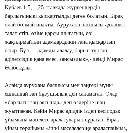
Кубаев 1,5, 1,25 ставкада жүргендердің
барлығыныкі қысқартылды деген болатын. Бірақ
олай болмай шықты. Аурухана басшысы әділдікті
талап етіп, өзіне қарсы шығатын, өзі
жақтырмайтын адамдардыкін ғана қысқартып
отыр. Бұл — адамды алалау, барып тұрған
әділетсіздік қана емес, заңсыздық
»
,-
дейді Мирас
Әлібекұлы.
Алайда аурухана басшысы мен заңгері мұны
ешқандай заң бұзушылық деп санамаған. Олар
«
барлығы заң аясында
»
деп өздеріне шаң
жуытпаған. Кейін Мирас әділдік іздеп кәсіподақ
ұйымына мәселеге араласуларын сұраған. Бірақ
ұйым төрайымы
«
ішкі мәселелеріңе араласпаймыз,