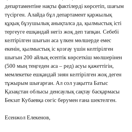
департаментіне нақты фактілерді көрсетіп, шағым
түсірген. Алайда бұл департамент қаржылық
құқық бұзушылық анықталса да, қылмыстық істі
тергеуге ешқандай негіз жоқ деп тапқан. Себебі
келтірілген шығын аса үлкен мөлшерде емес
екенін, қылмыстық іс қозғау үшін келтірілген
шығын 200 айлық есептік көрсеткіш мөлшерінен
(500 мың теңгеден аса – ред) асуы қажеттігін,
мемлекетке ешқандай зиян келтірілген жоқ деген
тұжырым шығарған.
Ал сол уақытта Батыс
Қазақстан облысы денсаулық сақтау басқармасы
Бекзат Кубаевқа сөгіс берумен ғана шектелген.
Есенжол Елекенов,