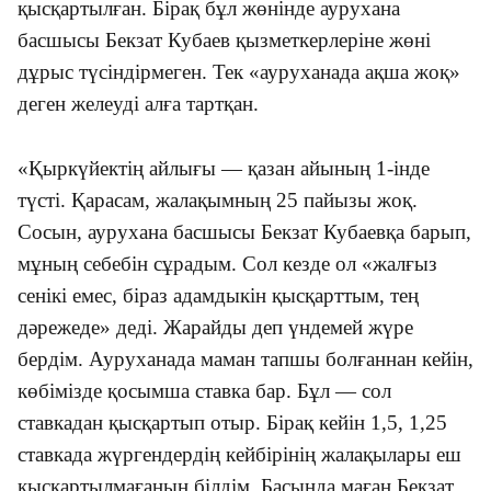
қысқартылған. Бірақ бұл жөнінде аурухана
басшысы Бекзат Кубаев қызметкерлеріне жөні
дұрыс түсіндірмеген. Тек
«
ауруханада ақша жоқ
»
деген желеуді алға тартқан.
«
Қыркүйектің айлығы — қазан айының 1-інде
түсті. Қарасам, жалақымның 25 пайызы жоқ.
Сосын, аурухана басшысы Бекзат Кубаевқа барып,
мұның себебін сұрадым. Сол кезде ол
«
жалғыз
сенікі емес, біраз адамдыкін қысқарттым, тең
дәрежеде
»
деді. Жарайды деп үндемей жүре
бердім. Ауруханада маман тапшы болғаннан кейін,
көбімізде қосымша ставка бар. Бұл — сол
ставкадан қысқартып отыр. Бірақ кейін 1,5, 1,25
ставкада жүргендердің кейбірінің жалақылары еш
қысқартылмағанын білдім. Басында маған Бекзат