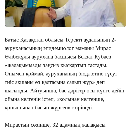
Батыс Қазақстан облысы Теректі ауданының 2-
ауруханасының эпидемиолог маманы Мирас
Әлібекұлы аурухана басшысы Бекзат Кубаев
«
жалақымызды заңсыз қысқартып тастады.
Онымен қоймай, аурухананың бюджетіне түсуі
тиіс ақшаны өз қалтасына салып жүр
»
деп
шағынды. Айтуынша, бас дәрігер осы күнге дейін
ойына келгенін істеп,
«
қолынан келгенше,
қонышынан басып жүрген
»
көрінеді.
Мирастың сөзінше, 32 адамның жалақысы