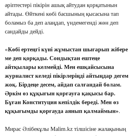
әріптестері пікірін ашық айтудан қорқатынын
айтады. Өйткені көбі басшының қысасына тап
боламыз ба деп алаңдап, үндемегенді жөн деп
сандайды дейді.
«
Көбі ертеңгі күні жұмыстан шығарып жібере
ме деп қорқады.
Сондықтан ештеңе
айтқылары келмейді. Мен ешқайсысына
журналист келеді пікірлеріңді айтыңдар дегем
жоқ. Бірдеңе десем, айдап салғандай болам.
Әркім өз құқығын қорғауға қақы
сы
бар.
Бұған Конституция кепілдік береді. Мен өз
құқығымды қорғауда аянып қалмаймын
»
.
Мирас Әлібекұлы Malim.kz тілшісіне жалақының