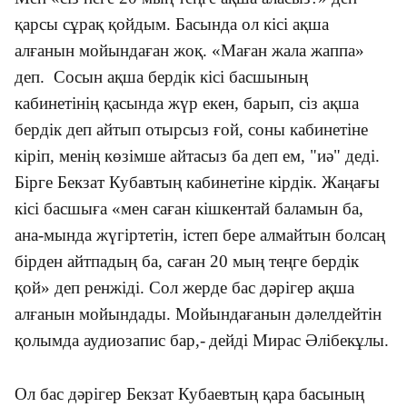
қарсы сұрақ қойдым. Басында ол кісі ақша
алғанын мойындаған жоқ.
«
Маған жала жаппа
»
деп. Сосын ақша бердік кісі басшының
кабинетінің қасында жүр екен, барып, сіз ақша
бердік деп айтып отырсыз ғой, соны кабинетіне
кіріп, менің көзімше айтасыз ба деп ем, "иә" деді.
Бірге Бекзат Кубавтың кабинетіне кірдік. Жаңағы
кісі басшыға
«
мен саған кішкентай баламын ба,
ана-мында жүгіртетін, істеп бере алмайтын болсаң
бірден айтпадың ба, саған 20 мың теңге бердік
қой
»
деп ренжіді. Сол жерде бас дәрігер ақша
алғанын мойындады. Мойындағанын дәлелдейтін
қолымда аудиозапис бар,-
дейді Мирас Әлібекұлы.
Ол бас дәрігер Бекзат Кубаевтың қара басының