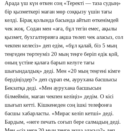
Арада үш күн өткен соң
«
Теректі — таза судың
»
бір қызметкері маған мөр соққызу үшін тағы
келді. Бірақ қолында басында айтып өткенімдей
чек жоқ. Содан мен
«
аға, бұл тегін емес, ақылы
қызмет, бухгалтерияға ақша төлеп чек аласыз, сол
чекпен келесіз
»
деп едім,
«
бұл қалай, біз 5 мың
теңгеден төртеуміз 20 мың теңге беріп едік қой,
оның үстіне қалаға барып келуге тағы
шығындалдық
»
деді. Мен
«
20 мың теңгені кімге
бердіңіздер?
»
деп сұрап ем, аурухана басшысы
Бекзатқа деді.
«
Мен аурухана басшысын
білмеймін, маған чекпен келіңіз
»
дедім. О кісі
шығып кетті. Кішкенеден соң ішкі телефонға
басшы хабарласты.
«
Мирас келіп кетші
»
деді.
Бардым,
«
неге печать соғып бере салмадың деді.
Мен
«
сіз неге 20 мың теңге ақша аласыз?
»
деп