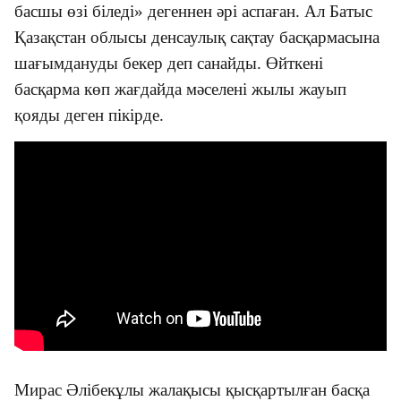
басшы өзі біледі
»
дегеннен әрі аспаған. Ал Батыс
Қазақстан облысы денсаулық сақтау басқармасына
шағымдануды бекер деп санайды. Өйткені
басқарма көп жағдайда мәселені жылы жауып
қояды деген пікірде.
Мирас Әлібекұлы жалақысы қысқартылған басқа