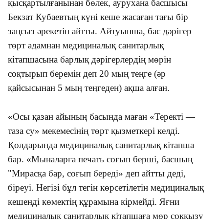
қысқартылғанынан бөлек, аурухана басшысы
Бекзат Кубаевтың күні кеше жасаған тағы бір
заңсыз әрекетін айтты. Айтуынша, бас дәрігер
төрт адамнан медициналық санитарлық
кітапшасына барлық дәрігерлердің мөрін
соқтырып беремін деп 20 мың теңге (әр
қайсысынан 5 мың теңгеден) ақша алған.
«
Осы қазан айының басында маған
«
Теректі —
таза су
»
мекемесінің төрт қызметкері келді.
Қолдарында медициналық санитарлық кітапша
бар.
«
Мыналарға печать соғып берші, басшың
"Мирасқа бар, соғып береді
»
деп айтты деді,
біреуі. Негізі бұл тегін көрсетілетін медициналық
кешенді көмектің құрамына кірмейді. Яғни
медициналық санитарлық кітапшаға мөр соққызу