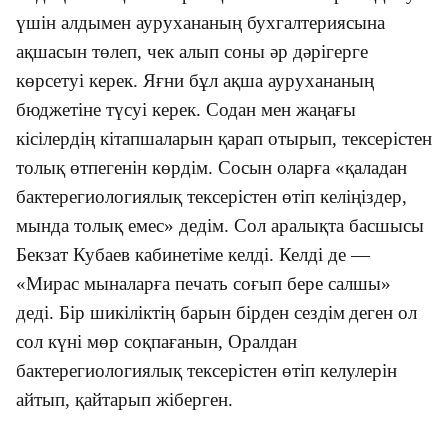
үшін алдымен аурухананың бухгалтериясына
ақшасын төлеп, чек алып соны әр дәрігерге
көрсетуі керек. Яғни бұл ақша аурухананың
бюджетіне түсуі керек. Содан мен жаңағы
кісілердің кітапшаларын қарап отырып, тексерістен
толық өтпегенін көрдім. Сосын оларға
«
қаладан
бактерегиологиялық тексерістен өтіп келіңіздер,
мында толық емес
»
дедім. Сол аралықта басшысы
Бекзат Кубаев кабинетіме келді. Келді де —
«
Мирас мыналарға печать соғып бере салшы
»
деді. Бір шикіліктің барын бірден сездім
деген ол
сол күні мөр соқпағанын, Оралдан
бактерегиологиялық тексерістен өтіп келулерін
айтып, қайтарып жіберген.