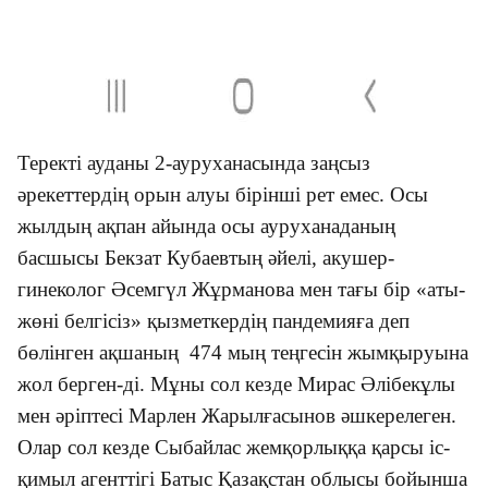
Теректі ауданы 2-аурухана
сында
заңсыз
әрекет
тердің орын алуы
бірінші рет емес. Осы
жылдың ақпан айында осы ауруханада
ның
басшысы
Бекзат Кубаевтың
әйелі,
акушер-
гинеколог Әсемгүл Жұрманова мен тағы бір
«
аты-
жөні белгісіз
»
қызметкердің пандемияға деп
бөлінген ақшаның 474 мың теңгесін жымқыруына
жол берген
-ді
. Мұны сол кезде Мирас Әлібекұлы
мен әріптесі Марлен Жарылғасынов әшкерелеген.
Олар сол кезде Сыбайлас жемқорлыққа қарсы іс-
қимыл агенттігі Батыс Қазақстан облысы бойынша