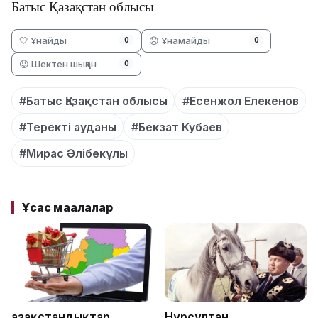
Батыс Қазақстан облысы
🤍 Ұнайды
😞 Ұнамайды
0
0
😡 Шектен шыққан
0
#Батыс Қазақстан облысы
#Есенжол Елекенов
#Теректі ауданы
#Бекзат Кубаев
#Мирас Әлібекұлы
Ұқсас мақалалар
Қазақстандықтар
Нұрсұлтан