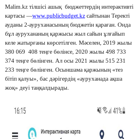
Malim.kz тілшісі ашық бюджеттердің интерактивті
картасы —
www.publicbudget.kz
сайтынан Теректі
ауданы 2-ауруханасының бюджетін қараған. Онда
бұл аурухананың қаржысы жыл сайын ұлғайып
келе жатырғаны көрсетілген. Мәселен, 2019 жылы
380 069 408 теңге бөлінсе, 2020 жылы 498 733
374 теңге бөлінген. Ал осы 2021 жылы 515 231
233 теңге бөлінген. Осыншама қаржының
«
тез
бітіп қалуы
»
, бас дәрігердің
«
ауруханада ақша
жоқ
»
деуі таңқалдырады.