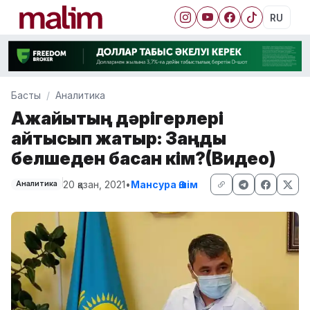
RU
Басты
Аналитика
Ақжайықтың дәрігерлері
айтысып жатыр: Заңды
белшеден басқан кім?(Видео)
20 қазан, 2021
•
Мансура Әшім
Аналитика