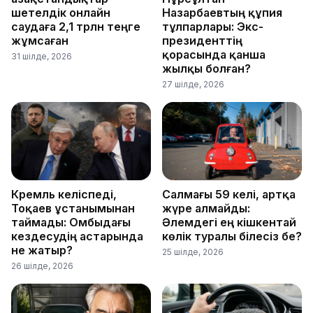
шетелдік онлайн
Назарбаевтың құпия
саудаға 2,1 трлн теңге
тұлпарлары: Экс-
жұмсаған
президенттің
қорасында қанша
31 шілде, 2026
жылқы болған?
27 шілде, 2026
Кремль келіспеді,
Салмағы 59 келі, артқа
Тоқаев ұстанымынан
жүре алмайды:
таймады: Омбыдағы
Әлемдегі ең кішкентай
кездесудің астарында
көлік туралы білесіз бе?
не жатыр?
25 шілде, 2026
26 шілде, 2026