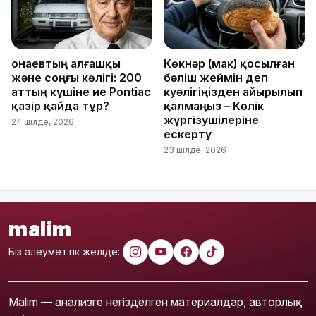
Қонаевтың алғашқы
Көкнәр (мак) қосылған
және соңғы көлігі: 200
бәліш жеймін деп
аттың күшіне ие Pontiac
куәлігіңізден айырылып
қазір қайда тұр?
қалмаңыз – Көлік
жүргізушілеріне
24 шілде, 2026
ескерту
23 шілде, 2026
malim
Біз әлеуметтік желіде:
Malim — анализге негізделген материалдар, авторлық