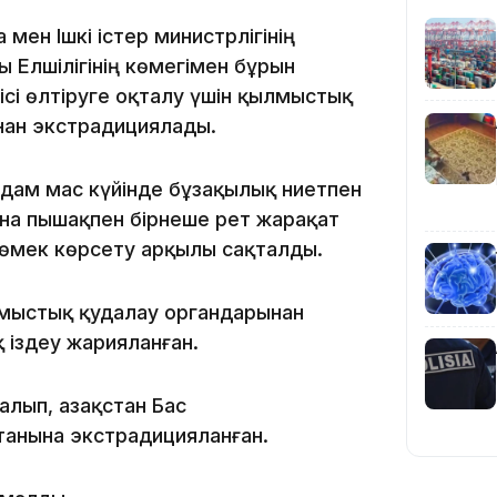
мен Ішкі істер министрлігінің
10:25
 Елшілігінің көмегімен бұрын
ісі өлтіруге оқталу үшін қылмыстық
нан экстрадициялады.
дам мас күйінде бұзақылық ниетпен
ына пышақпен бірнеше рет жарақат
10:05
көмек көрсету арқылы сақталды.
лмыстық қудалау органдарынан
 іздеу жарияланған.
лып, Қазақстан Бас
анына экстрадицияланған.
09:53