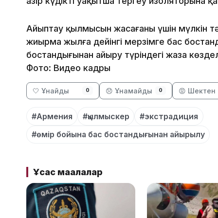
Қазір күдікті уақытша тергеу изоляторына қ
Айыптау қылмысын жасағаны үшін мүлкін т
жиырма жылға дейiнгi мерзiмге бас бостан
бостандығынан айыру түрiндегi жаза көзде
Фото: Видео кадры
🤍 Ұнайды
😞 Ұнамайды
😡 Шектен 
0
0
#Армения
#қылмыскер
#экстрадиция
#өмір бойына бас бостандығынан айырылу
Ұқсас мақалалар