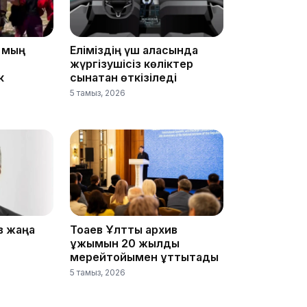
09:03
5 мың
Еліміздің үш қаласында
жүргізушісіз көліктер
к
сынақтан өткізіледі
5 тамыз, 2026
08:42
в жаңа
Тоқаев Ұлттық архив
08:25
ұжымын 20 жылдық
мерейтойымен құттықтады
5 тамыз, 2026