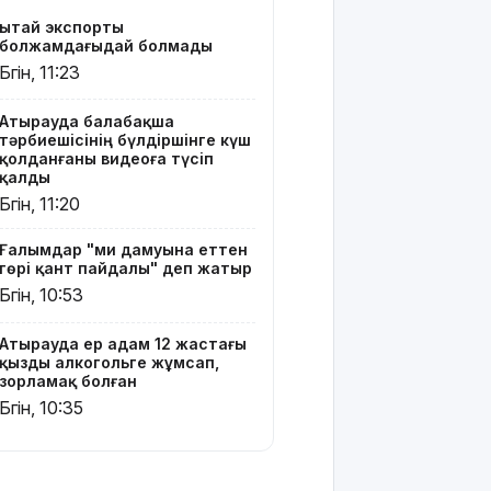
жойқын
Қытай экспорты
тайфун:
болжамдағыдай болмады
жүздеген
Бүгін, 11:23
рейс
тоқтатылды
Атырауда балабақша
тәрбиешісінің бүлдіршінге күш
Испанияның
қолданғаны видеоға түсіп
Сеута
қалды
қаласына
Бүгін, 11:20
өтуге
әрекеттенген
Ғалымдар "ми дамуына еттен
100-ге жуық
гөрі қант пайдалы" деп жатыр
мигрант
Бүгін, 10:53
қаза тапты
14
Атырауда ер адам 12 жастағы
қызды алкогольге жұмсап,
қыркүйектен
зорламақ болған
бастап
Бүгін, 10:35
тұрғын үй
кезегіне
тұру
тәртібі