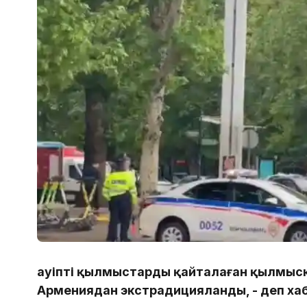
Қауіпті қылмыстарды қайталаған қылмыске
Армениядан экстрадицияланды, - деп хаб