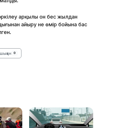
амалды.
әркілеу арқылы он бес жылдан
дығынан айыру не өмiр бойына бас
лген.
09:40
шыққан
0
09:40