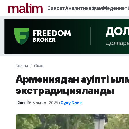
Саясат
Аналитика
Қоғам
Мәдениет
Басты
Оқиға
Армениядан қауіпті қы
экстрадицияланды
16 мамыр, 2025
•
Сұлу Бөлек
Оқиға