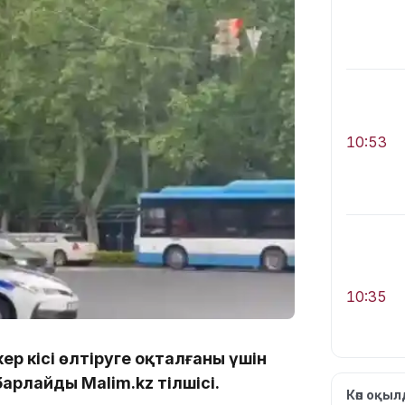
10:53
10:35
р кісі өлтіруге оқталғаны үшін
арлайды Malim.kz тілшісі.
Көп оқы