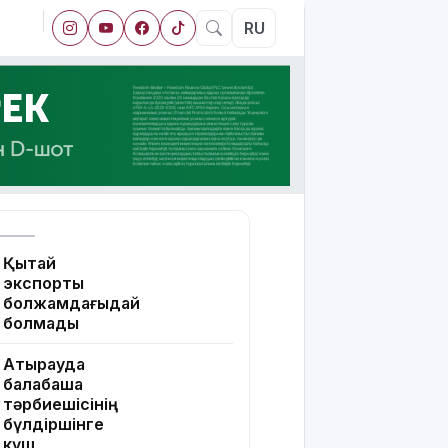
RU
Қытай
экспорты
болжамдағыдай
болмады
Атырауда
балабақша
тәрбиешісінің
бүлдіршінге
күш