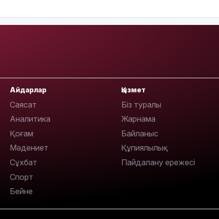
08:22
07:07
Айдарлар
Қызмет
Саясат
Біз туралы
23:23
Аналитика
Жарнама
Қоғам
Байланыс
Мәдениет
Құпиялылық
Сұхбат
Пайдалану ережесі
Спорт
22:45
Бейне