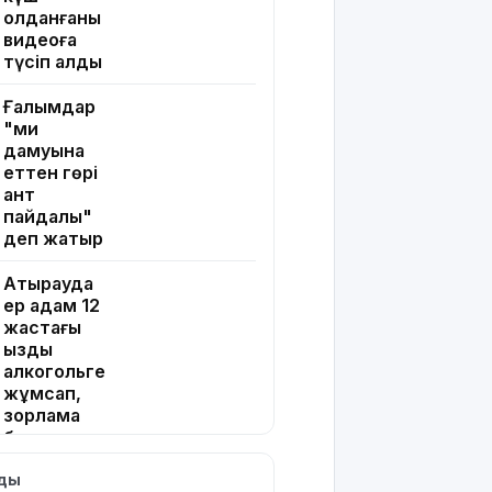
қолданғаны
видеоға
түсіп қалды
Ғалымдар
"ми
дамуына
еттен гөрі
қант
пайдалы"
деп жатыр
Атырауда
ер адам 12
жастағы
қызды
алкогольге
жұмсап,
зорламақ
болған
лды
Жапонияда