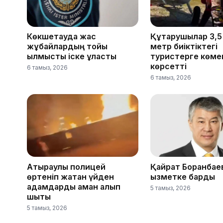
Көкшетауда жас
Құтқарушылар 3,
жұбайлардың тойы
метр биіктіктегі
қылмыстық іске ұласты
туристерге көме
көрсетті
6 тамыз, 2026
6 тамыз, 2026
Атыраулық полицей
Қайрат Боранбае
өртеніп жатқан үйден
қызметке барды
адамдарды аман алып
5 тамыз, 2026
шықты
5 тамыз, 2026