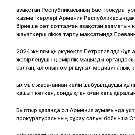
Қазақстан Республикасының Бас прокуратура 
қызметкерлері Армения Республикасындағы
бірнеше рет сотталған Қазақстан азаматын к
жауапкершілікке тарту мақсатында Ереван
2024 жылғы қыркүйекте Петропавлда бұл а
жәбірленушінің өмірлік маңызды органдар
салған, ал оның өмірі шұғыл медициналық 
Қылмыс жасағаннан кейін шабуылдаушы қы
қашып кеткен, сондықтан оған халықаралық
Былтыр қазанда ол Армения аумағында ұста
прокуратурасының сұрау салуы бойынша От