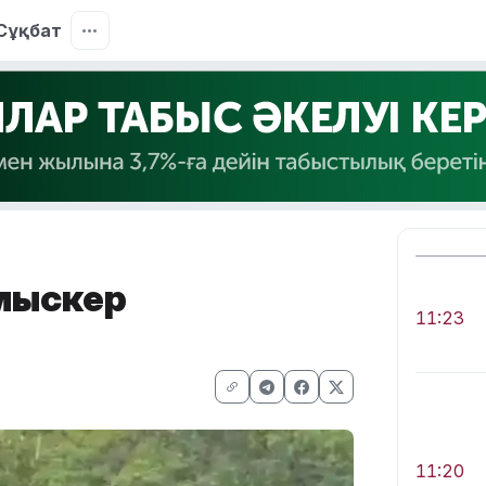
Сұқбат
лмыскер
11:23
11:20