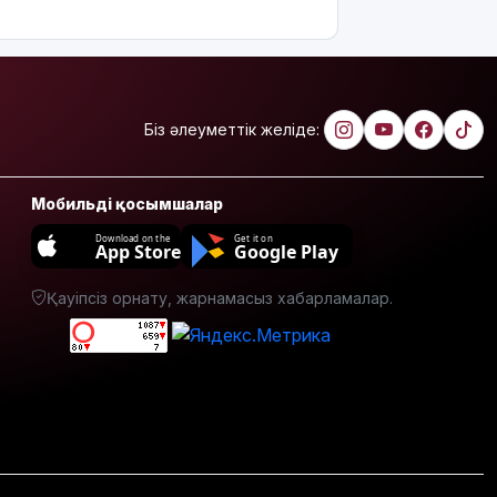
бағамы
жарияланды
Тарихқа
мәлім 7
тамыз
Біз әлеуметтік желіде:
Қазақстанда
операциядан
Мобильді қосымшалар
кейінгі
жаңа туған
Download on the
Get it on
App Store
Google Play
нәрестелер
өлімі үш
Қауіпсіз орнату, жарнамасыз хабарламалар.
есе азайды
Ақтөбеде
майонез
банкаларына
жасырылған
телефон
тәркіленді