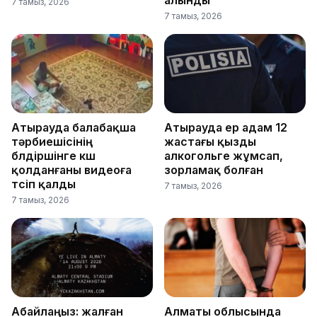
7 тамыз, 2026
7 тамыз, 2026
Атырауда балабақша
Атырауда ер адам 12
тәрбиешісінің
жастағы қызды
бүлдіршінге күш
алкогольге жұмсап,
қолданғаны видеоға
зорламақ болған
түсіп қалды
7 тамыз, 2026
7 тамыз, 2026
Абайлаңыз: жалған
Алматы облысында