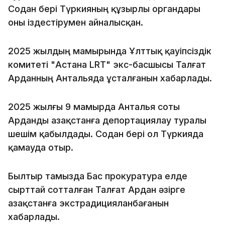
Содан бері Түркияның құзырлы органдары
оны іздестірумен айналысқан.
2025 жылдың мамырында Ұлттық қауіпсіздік
комитеті "Астана LRT" экс-басшысы Талғат
Арданның Антальяда ұсталғанын хабарлады.
2025 жылғы 9 мамырда Анталья соты
Арданды Қазақстанға депортациялау туралы
шешім қабылдады. Содан бері ол Түркияда
қамауда отыр.
Былтыр тамызда Бас прокуратура елде
сырттай сотталған Талғат Ардан әзірге
Қазақстанға экстрадицияланбағанын
хабарлады.