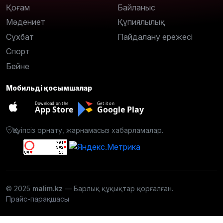
Қоғам
Байланыс
Мәдениет
Құпиялылық
Сұхбат
Пайдалану ережесі
Спорт
Бейне
Мобильді қосымшалар
Download on the
Get it on
App Store
Google Play
Қауіпсіз орнату, жарнамасыз хабарламалар.
© 2025
malim.kz
— Барлық құқықтар қорғалған.
Прайс-парақшасы