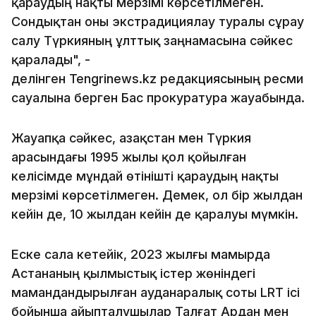
қараудың нақты мерзімі көрсетілмеген.
Сондықтан оны экстрадициялау туралы сұрау
салу Түркияның ұлттық заңнамасына сәйкес
қаралады", -
делінген Tengrinews.kz редакциясының ресми
сауалына берген Бас прокуратура жауабында.
Жауапқа сәйкес, Қазақстан мен Түркия
арасындағы 1995 жылы қол қойылған
келісімде мұндай өтінішті қараудың нақты
мерзімі көрсетілмеген. Демек, ол бір жылдан
кейін де, 10 жылдан кейін де қаралуы мүмкін.
Еске сала кетейік, 2023 жылғы мамырда
Астананың қылмыстық істер жөніндегі
мамандандырылған ауданаралық соты LRT ісі
бойынша айыпталушылар Талғат Ардан мен