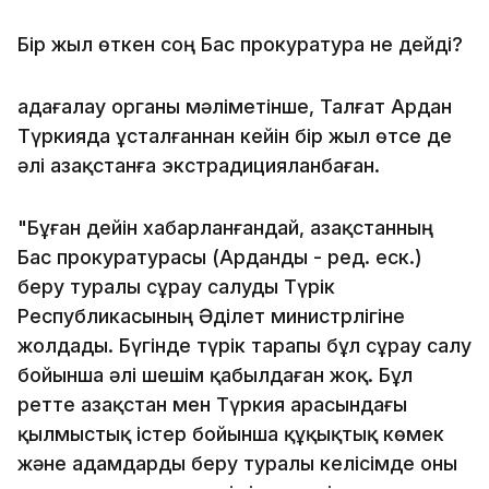
Бір жыл өткен соң Бас прокуратура не дейді?
Қадағалау органы мәліметінше, Талғат Ардан
Түркияда ұсталғаннан кейін бір жыл өтсе де
әлі Қазақстанға экстрадицияланбаған.
"Бұған дейін хабарланғандай, Қазақстанның
Бас прокуратурасы (Арданды - ред. еск.)
беру туралы сұрау салуды Түрік
Республикасының Әділет министрлігіне
жолдады. Бүгінде түрік тарапы бұл сұрау салу
бойынша әлі шешім қабылдаған жоқ. Бұл
ретте Қазақстан мен Түркия арасындағы
қылмыстық істер бойынша құқықтық көмек
және адамдарды беру туралы келісімде оны