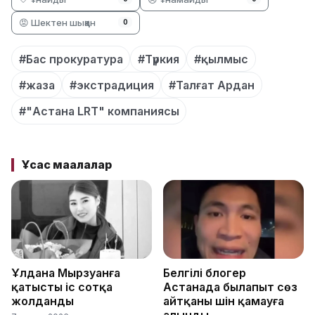
😡 Шектен шыққан
0
#Бас прокуратура
#Түркия
#қылмыс
#жаза
#экстрадиция
#Талғат Ардан
#"Астана LRT" компаниясы
Ұқсас мақалалар
Ұлдана Мырзуанға
Белгілі блогер
қатысты іс сотқа
Астанада былапыт сөз
жолданды
айтқаны үшін қамауға
алынды