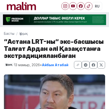
RU
Басты
Құқық
“Астана LRT-ның“ экс-басшысы
Талғат Ардан әлі Қазақстанға
экстрадицияланбаған
13 мамыр, 2026
•
Айбын Атабай
Құқық