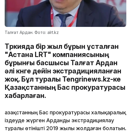
Талғат Ардан. Фото: alrt.kz
Түркияда бір жыл бұрын ұсталған
"Астана LRT" компаниясының
бұрынғы басшысы Талғат Ардан
әлі күнге дейін экстрадицияланған
жоқ. Бұл туралы Tengrinews.kz-ке
Қазақстанның Бас прокуратурасы
хабарлаған.
Қазақстанның Бас прокуратурасы халықаралық
іздеуде жүрген Арданды экстрадициялау
туралы өтінішті 2019 жылы жолдаған болатын.