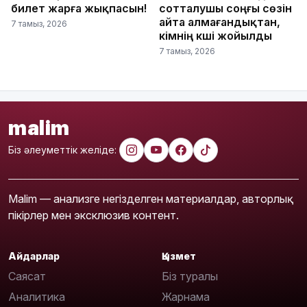
билет жарға жықпасын!
сотталушы соңғы сөзін
айта алмағандықтан,
7 тамыз, 2026
үкімнің күші жойылды
7 тамыз, 2026
malim
Біз әлеуметтік желіде:
Malim — анализге негізделген материалдар, авторлық
пікірлер мен эксклюзив контент.
Айдарлар
Қызмет
Саясат
Біз туралы
Аналитика
Жарнама