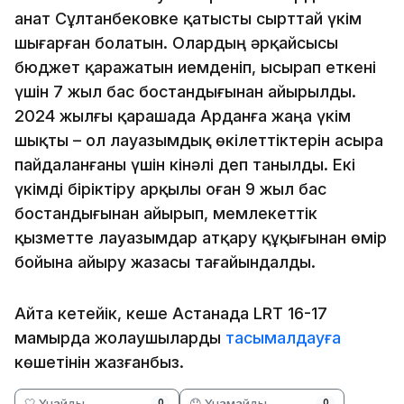
Қанат Сұлтанбековке қатысты сырттай үкім
шығарған болатын. Олардың әрқайсысы
бюджет қаражатын иемденіп, ысырап еткені
үшін 7 жыл бас бостандығынан айырылды.
2024 жылғы қарашада Арданға жаңа үкім
шықты – ол лауазымдық өкілеттіктерін асыра
пайдаланғаны үшін кінәлі деп танылды. Екі
үкімді біріктіру арқылы оған 9 жыл бас
бостандығынан айырып, мемлекеттік
қызметте лауазымдар атқару құқығынан өмір
бойына айыру жазасы тағайындалды.
Айта кетейік, кеше Астанада LRT 16-17
мамырда жолаушыларды
тасымалдауға
көшетінін жазғанбыз.
🤍 Ұнайды
😞 Ұнамайды
0
0