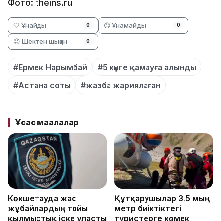
Фото: theins.ru
🤍 Ұнайды
😞 Ұнамайды
0
0
😡 Шектен шыққан
0
#Ермек Нарымбай
#5 күнге қамауға алынды
#Астана соты
#жазба жариялаған
Ұқсас мақалалар
Көкшетауда жас
Құтқарушылар 3,5 мың
жұбайлардың тойы
метр биіктіктегі
қылмыстық іске ұласты
туристерге көмек