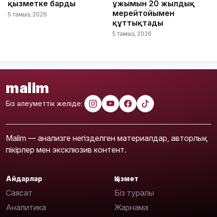
қызметке барды
ұжымын 20 жылдық
мерейтойымен
5 тамыз, 2026
құттықтады
5 тамыз, 2026
malim
Біз әлеуметтік желіде:
Malim — анализге негізделген материалдар, авторлық
пікірлер мен эксклюзив контент.
Айдарлар
Қызмет
Саясат
Біз туралы
Аналитика
Жарнама