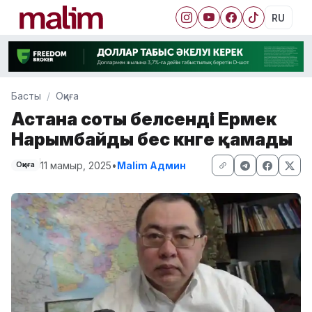
RU
Басты
Оқиға
Астана соты белсенді Ермек
Нарымбайды бес күнге қамады
11 мамыр, 2025
•
Malim Админ
Оқиға