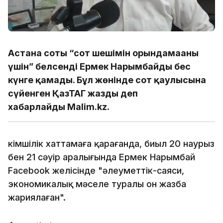
Астана соты “сот шешімін орындамағаны
үшін” белсенді Ермек Нарымбайды бес
күнге қамады. Бұл жөнінде сот қаулысына
сүйенген ҚазТАГ жазды деп
хабарлайды Malim.kz.
Әкімшілік хаттамаға қарағанда, биыл 20 наурыз
бен 21 сәуір аралығында Ермек Нарымбай
Facebook желісінде "әлеуметтік-саяси,
экономикалық мәселе туралы он жазба
жариялаған".