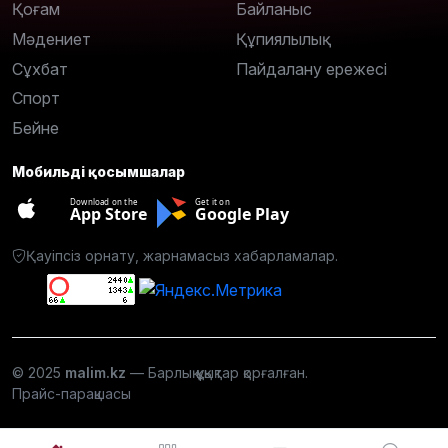
Қоғам
Байланыс
Мәдениет
Құпиялылық
Сұхбат
Пайдалану ережесі
Спорт
Бейне
Мобильді қосымшалар
Download on the
Get it on
App Store
Google Play
Қауіпсіз орнату, жарнамасыз хабарламалар.
© 2025
malim.kz
— Барлық құқықтар қорғалған.
Прайс-парақшасы