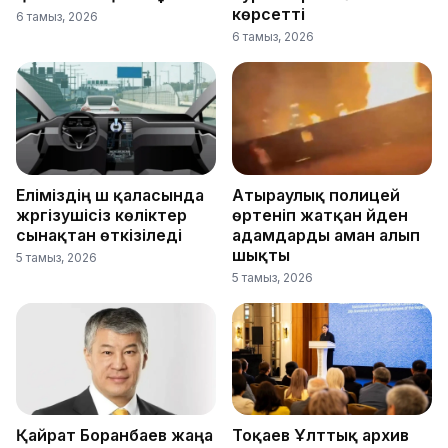
көрсетті
6 тамыз, 2026
6 тамыз, 2026
Еліміздің үш қаласында
Атыраулық полицей
жүргізушісіз көліктер
өртеніп жатқан үйден
сынақтан өткізіледі
адамдарды аман алып
шықты
5 тамыз, 2026
5 тамыз, 2026
Қайрат Боранбаев жаңа
Тоқаев Ұлттық архив