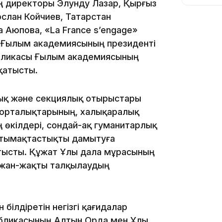
09:39
ң директоры Элунду Лазар, Қырғыз
слан Койчиев, Татарстан
 Аюпова, «La France s’engage»
я Ғылым академиясының президенті
бликасы Ғылым академиясының
қатысты.
09:09
ық және секциялық отырыстары
у орталықтарының, халықаралық
өкілдері, сондай-ақ гуманитарлық
нтымақтастықты дамытуға
08:12
тысты. Құжат Ұлы дала мұрасының
 жан-жақты талқылаудың
08:10
ілдіретін негізгі қағидалар
публикасының Алтын Орда мен Ұлы