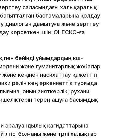
07:37
 зерттеу саласындағы халықаралық
бағытталған бастамаларына қолдау
еру диалогын дамытуға және зерттеу
ау көрсеткені үшін ЮНЕСКО-ға
23:11
пен бейінді ұйымдардың күш-
қ мәдени және гуманитарлық жобалар
және кеңінен насихаттау қажеттігі
ихи рөлін кең өркениеттік тұрғыда
ғына, оның зияткерлік, рухани,
кшеліктерін терең ашуға басымдық
22:54
ни әралуандылық қағидаттарына
 үлгісі болғаны және түрлі халықтар