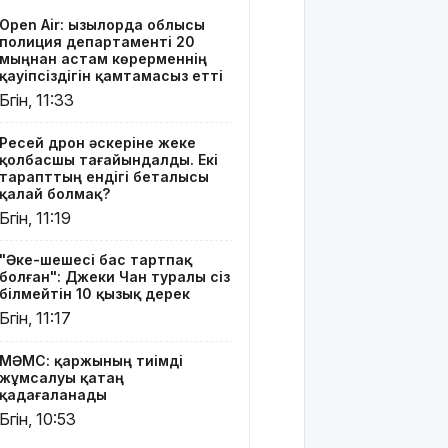
дерек
Open Air: Қызылорда облысы
полиция департаменті 20
МӘМС:
мыңнан астам көрерменнің
қаржының
қауіпсіздігін қамтамасыз етті
тиімді
Бүгін, 11:33
жұмсалуы
қатаң
Ресей дрон әскеріне жеке
қадағаланады
қолбасшы тағайындалды. Екі
тарапттың ендігі беталысы
Астанада
қалай болмақ?
"Comic Con
Бүгін, 11:19
Astana
2026"
"Әке-шешесі бас тартпақ
фестивалі
болған": Джеки Чан туралы сіз
басталды
білмейтін 10 қызық дерек
Бүгін, 11:17
12 тамызда
Күн толық
МӘМС: қаржының тиімді
тұтылады
жұмсалуы қатаң
қадағаланады
Орта
Бүгін, 10:53
мектептерде