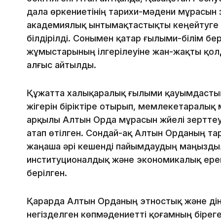
дала өркениетінің тарихи-мәдени мұрасын
академиялық ынтымақтастықты кеңейтуге 
білдірілді. Сонымен қатар ғылыми-білім б
жұмыстарының ілгерілеуіне жан-жақты қолд
алғыс айтылды.
Құжатта халықаралық ғылыми қауымдастық 
жігерін біріктіре отырып, мемлекетаралы
арқылы Алтын Орда мұрасын жүйелі зерттеу 
атап өтілген. Сондай-ақ Алтын Орданың тар
жаңаша әрі кешенді пайымдаудың маңыздылы
институционалдық және экономикалық ере
берілген.
Қарарда Алтын Орданың этностық және ді
негізделген көпмәдениетті қоғамның бірегей