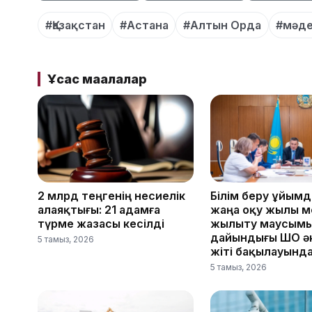
#Қазақстан
#Астана
#Алтын Орда
#мәд
Ұқсас мақалалар
2 млрд теңгенің несиелік
Білім беру ұйым
алаяқтығы: 21 адамға
жаңа оқу жылы м
түрме жазасы кесілді
жылыту маусым
дайындығы ШҚО әк
5 тамыз, 2026
жіті бақылауынд
5 тамыз, 2026