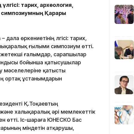
үлгісі: тарих, археология,
қ симпозиумның Қарары
10:53
дала өркениетінің үлгісі: тарих,
алықаралық ғылыми симпозиум өтті.
м жетекші ғалымдар, сарапшылар
ындысы бойынша қатысушылар
у мәселелеріне қатысты
10:29
ң ортақ ұстанымдарын
езиденті Қ.Тоқаевтың
10:05
әне халықаралық әрі мемлекеттік
н өтті. Іс-шараға ЮНЕСКО Бас
арының міндетін атқарушы,