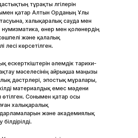
стықтың тұрақты үлгілерін
нымен қатар Алтын Орданың Ұлы
птасуына, халықаралық сауда мен
21:52
 нумизматика, өнер мен қолөнердің
көшпелі және қалалық
 үлесі көрсетілген.
ық ескерткіштерін әлемдік тарихи-
сақтау мәселесінің айрықша маңызы
21:30
лық дәстүрлері, эпостық мұралары,
кілді материалдық емес мәдени
п өтілген. Сонымен қатар осы
алған халықаралық
ғдарламаларын және академиялық
білдірілді.
20:16