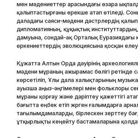
мен мәдениеттер арасындағы өзара ықпалда
қалыптастырғаны ерекше атап өтіледі. Со
даладағы саяси-мәдени дәстүрлердің қалы
дипломатияның, құқықтық институттардың,
дамуына, сондай-ақ Орталық Еуразиядағы 
өркениеттердің эволюциясына қосқан елеулі
Құжатта Алтын Орда дәуірінің археологиял
мәдени мұраның ажырамас бөлігі ретінде 
көрсетіліп, Ұлы дала халықтарының музыка
ауызша аңыз-әңгімелері мен фольклоры се
мұраны қорғау және дәріптеу қажеттігі ата
бағытта еңбек етіп жүрген ғалымдарға арн
тағылымдамаларды, бірлескен зерттеу ба
ұтқырлықты кеңейту бастамаларына қолдау 