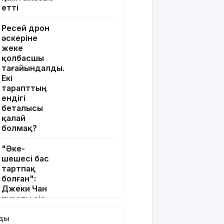
етті
Ресей дрон
әскеріне
жеке
қолбасшы
тағайындалды.
Екі
тарапттың
ендігі
беталысы
қалай
болмақ?
"Әке-
шешесі бас
тартпақ
болған":
Джеки Чан
туралы сіз
білмейтін
10 қызық
лды