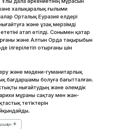
Ұлы дала өркениетінің мұрасын
 және халықаралық ғылыми
алар Орталық Еуразия елдері
ығайтуға және ұзақ мерзімді
етіні атап өтілді. Сонымен қатар
рғаны және Алтын Орда тақырыбын
де ілгерілетіп отырғаны үшін
19:21
.
беру және мәдени-гуманитарлық
қ бағдаршамы болуға бағытталған.
тықты нығайтудың және әлемдік
арихи мұраны сақтау мен жан-
тастық тетіктерін
18:41
йқындайды.
шыққан
0