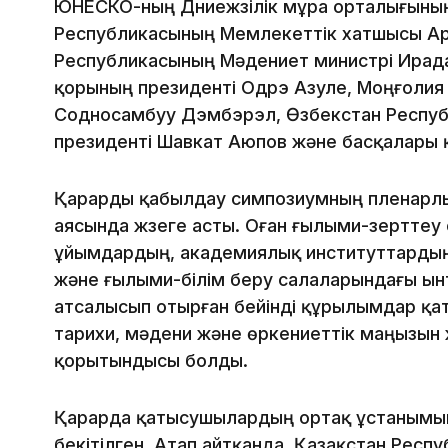
ЮНЕСКО-ның Дүниежүзілік мұра орталығыны
Республикасының Мемлекеттік хатшысы Ар
Республикасының Мәдениет министрі Ирада
қорының президенті Одрэ Азуле, Моңғоли
Содносамбуу Дэмбэрэл, Өзбекстан Респу
президенті Шавкат Аюпов және басқалары 
Қарарды қабылдау симпозиумның пленарл
аясында жүзеге асты. Оған ғылыми-зертте
ұйымдардың, академиялық институттардың 
және ғылыми-білім беру салаларындағы ы
атсалысып отырған бейінді құрылымдар қа
тарихи, мәдени және өркениеттік маңызын
қорытындысы болды.
Қарарда қатысушылардың ортақ ұстанымын б
бекітілген. Атап айтқанда, Қазақстан Рес