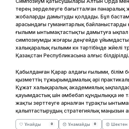
Симпозиум қатысушылары Алтын Орда мен 
терең зерделеуге бағытталған пәнаралық
жобаларды дамытуды қолдады. Бұл бастам
арасындағы гуманитарлық байланыстарды н
ғылыми ынтымақтастықты дамытуға ықпал ет
симпозиумды жоғары деңгейде ұйымдасты
халықаралық ғылыми күн тәртібінде жүйелі түр
Қазақстан Республикасына алғыс білдірілді
Қабылданған Қарар алдағы ғылыми, білім 
қызметтің тұжырымдамалық әрі практикалы
Құжат халықаралық академиялық ықпалдас
қауымдастық үшін әмбебап құндылыққа ие т
жақты зерттеуге арналған тұрақты ынтымақ
қалыптастырудың стратегиялық маңызын а
🤍 Ұнайды
😞 Ұнамайды
😡 Шектен 
0
0