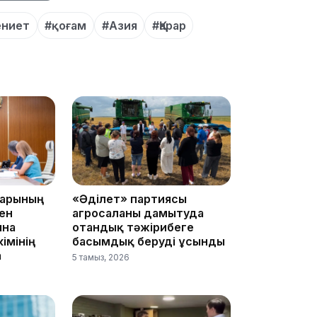
ениет
#қоғам
#Азия
#Қарар
18:40
18:35
дарының
«Әділет» партиясы
ен
агросаланы дамытуда
ына
отандық тәжірибеге
імінің
басымдық беруді ұсынды
а
5 тамыз, 2026
18:25