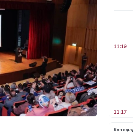
11:19
11:17
Көп оқы