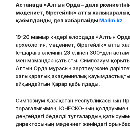
Астанада «Алтын Орда – дала өркениетінің 
мәдениет, бірегейлік» атты халықаралы
қабылданды, деп хабарлайды
Malim.kz.
19-20 мамыр күндері елордада «Алтын Орда – 
археология, мәдениет, бірегейлік» атты х
Іс-шараға әлемнің 23 елінен 300-ден аста
мен мамандар қатысты. Симпозиум қорыт
Алтын Орда мұрасын зерттеу және дәріпте
халықаралық академиялық қауымдастықты
айқындайтын Қарар қабылдады.
Симпозиум Қазақстан Республикасының Пр
төрағалығымен, ЮНЕСКО-ның қолдауымен ж
деңгейдегі беделді тұлғалардың қатысуыме
директорының мәдениет жөніндегі орынбас