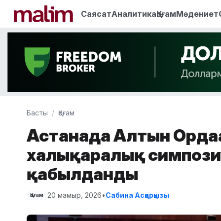
Саясат
Аналитика
Қоғам
Мәдениет
Басты
Қоғам
Астанада Алтын Ордағ
халықаралық симпоз
қабылданды
20 мамыр, 2026
•
Сабина Асқарқызы
Қоғам