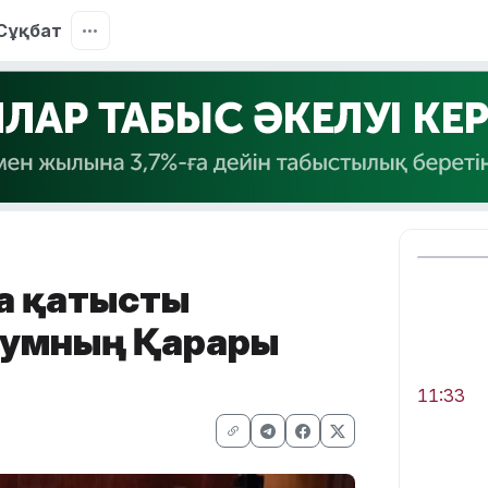
Сұқбат
а қатысты
иумның Қарары
11:33