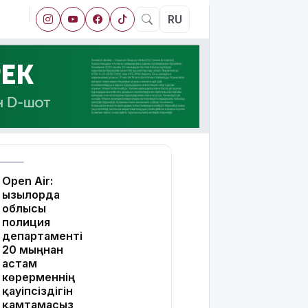
RU
Open Air:
Қызылорда
облысы
полиция
департаменті
20 мыңнан
астам
көрерменнің
қауіпсіздігін
қамтамасыз