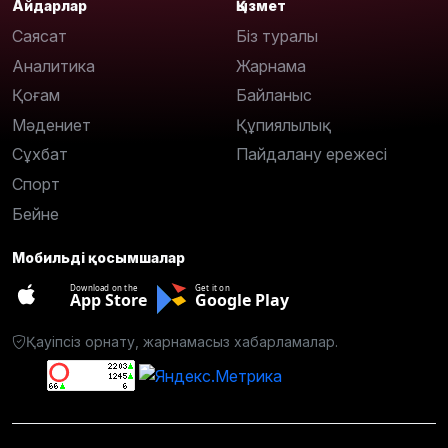
Айдарлар
Қызмет
Саясат
Біз туралы
Аналитика
Жарнама
Қоғам
Байланыс
Мәдениет
Құпиялылық
Сұхбат
Пайдалану ережесі
Спорт
Бейне
Мобильді қосымшалар
Download on the
Get it on
App Store
Google Play
Қауіпсіз орнату, жарнамасыз хабарламалар.