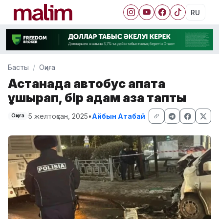
RU
Басты
Оқиға
Астанада автобус апатқа
ұшырап, бір адам қаза тапты
5 желтоқсан, 2025
•
Айбын Атабай
Оқиға