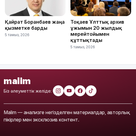
Қайрат Боранбаев жаңа
Тоқаев Ұлттық архив
қызметке барды
ұжымын 20 жылдық
мерейтойымен
5 тамыз, 2026
құттықтады
5 тамыз, 2026
malim
Біз әлеуметтік желіде:
Malim — анализге негізделген материалдар, авторлық
пікірлер мен эксклюзив контент.