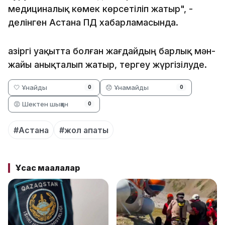
медициналық көмек көрсетіліп жатыр", -
делінген Астана ПД хабарламасында.
Қазіргі уақытта болған жағдайдың барлық мән-
жайы анықталып жатыр, тергеу жүргізілуде.
🤍 Ұнайды
😞 Ұнамайды
0
0
😡 Шектен шыққан
0
#Астана
#жол апаты
Ұқсас мақалалар