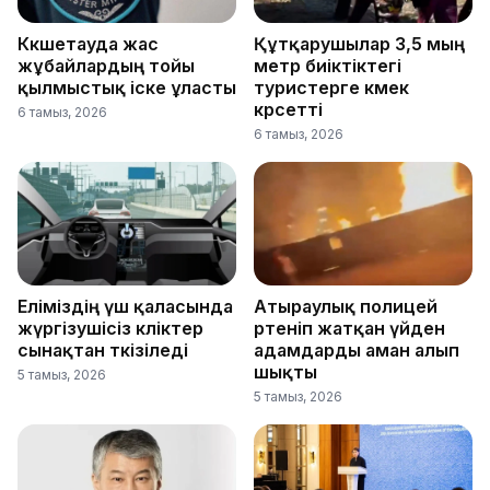
Көкшетауда жас
Құтқарушылар 3,5 мың
жұбайлардың тойы
метр биіктіктегі
қылмыстық іске ұласты
туристерге көмек
көрсетті
6 тамыз, 2026
6 тамыз, 2026
Еліміздің үш қаласында
Атыраулық полицей
жүргізушісіз көліктер
өртеніп жатқан үйден
сынақтан өткізіледі
адамдарды аман алып
шықты
5 тамыз, 2026
5 тамыз, 2026