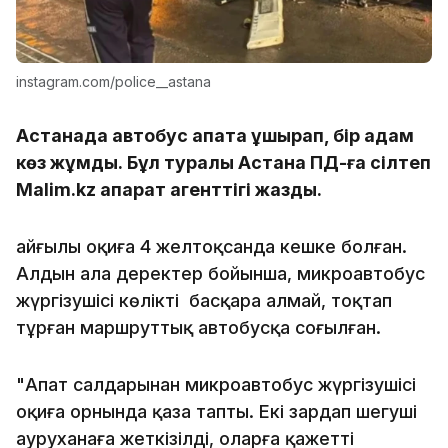
instagram.com/police__astana
Астанада автобус апатқа ұшырап, бір адам
көз жұмды. Бұл туралы Астана ПД-ға сілтеп
Malim.kz ақпарат агенттігі жазды.
Қайғылы оқиға 4 желтоқсанда кешке болған.
Алдын ала деректер бойынша, микроавтобус
жүргізушісі көлікті басқара алмай, тоқтап
тұрған маршруттық автобусқа соғылған.
"Апат салдарынан микроавтобус жүргізушісі
оқиға орнында қаза тапты. Екі зардап шегуші
ауруханаға жеткізілді, оларға қажетті