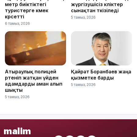
метр биіктіктегі
жүргізушісіз көліктер
туристерге көмек
сынақтан өткізіледі
көрсетті
5 тамыз, 2026
6 тамыз, 2026
Атыраулық полицей
Қайрат Боранбаев жаңа
өртеніп жатқан үйден
қызметке барды
адамдарды аман алып
5 тамыз, 2026
шықты
5 тамыз, 2026
malim