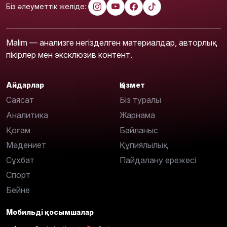
Біз әлеуметтік желіде:
Malim — анализге негізделген материалдар, авторлық
пікірлер мен эксклюзив контент.
Айдарлар
Қызмет
Саясат
Біз туралы
Аналитика
Жарнама
Қоғам
Байланыс
Мәдениет
Құпиялылық
Сұхбат
Пайдалану ережесі
Спорт
Бейне
Мобильді қосымшалар