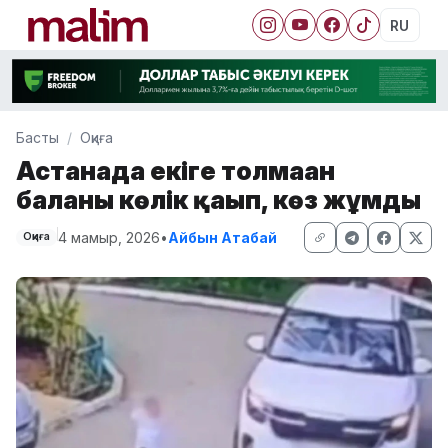
RU
Басты
Оқиға
Астанада екіге толмаған
баланы көлік қағып, көз жұмды
4 мамыр, 2026
•
Айбын Атабай
Оқиға