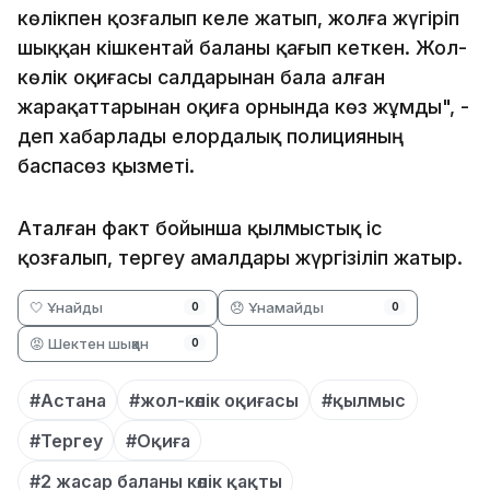
көлікпен қозғалып келе жатып, жолға жүгіріп
шыққан кішкентай баланы қағып кеткен. Жол-
көлік оқиғасы салдарынан бала алған
жарақаттарынан оқиға орнында көз жұмды", -
деп хабарлады елордалық полицияның
баспасөз қызметі.
Аталған факт бойынша қылмыстық іс
қозғалып, тергеу амалдары жүргізіліп жатыр.
🤍 Ұнайды
😞 Ұнамайды
0
0
😡 Шектен шыққан
0
#Астана
#жол-көлік оқиғасы
#қылмыс
#Тергеу
#Оқиға
#2 жасар баланы көлік қақты