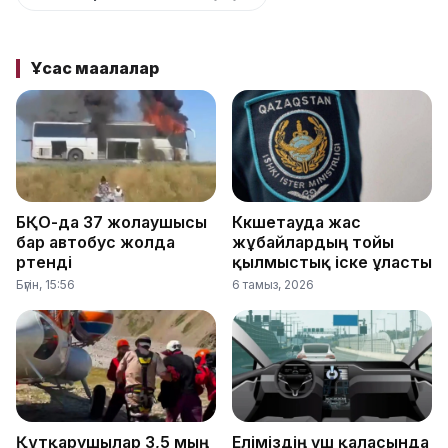
Ұқсас мақалалар
БҚО-да 37 жолаушысы
Көкшетауда жас
бар автобус жолда
жұбайлардың тойы
өртенді
қылмыстық іске ұласты
Бүгін, 15:56
6 тамыз, 2026
Құтқарушылар 3,5 мың
Еліміздің үш қаласында