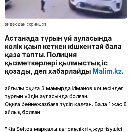
видеодан скриншот
Астанада тұрғын үй ауласында
көлік қағып кеткен кішкентай бала
қаза тапты. Полиция
қызметкерлері қылмыстық іс
қозғады, деп хабарлайды
Malim.kz.
Қайғылы оқиға 3 мамырда Иманов көшесіндегі
тұрғын үйдің ауласында болған.
Оқиға бейнежазбаға түсіп қалған. Бала 1 жас 8
айлық болған
"Kia Seltos маркалы автокөліктің жүргізушісі