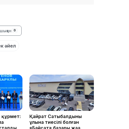
16:34
шыққан
0
к әйел
16:33
16:01
 құрмет:
Қайрат Сатыбалдының
ла
ұлына тиесілі болған
15:33
атталды
«Байсат» базары жаңа