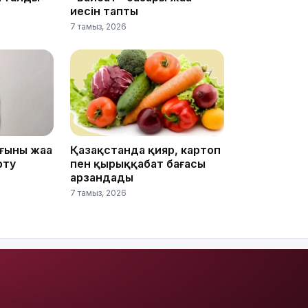
иесін тапты
7 тамыз, 2026
15:04
ының жаңа
Қазақстанда қияр, картоп
рту
пен қырыққабат бағасы
арзандады
14:10
7 тамыз, 2026