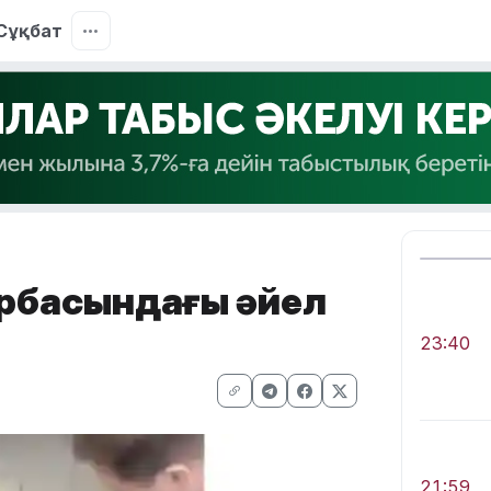
Сұқбат
арбасындағы әйел
23:40
21:59