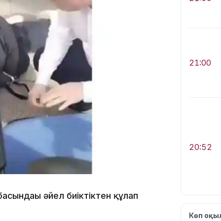
21:00
20:52
асындағы әйел биіктіктен құлап
Көп оқ