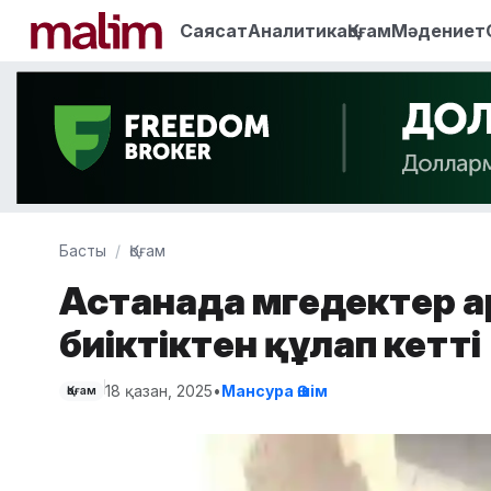
Саясат
Аналитика
Қоғам
Мәдениет
Басты
Қоғам
Астанада мүгедектер 
биіктіктен құлап кетті
18 қазан, 2025
•
Мансура Әшім
Қоғам