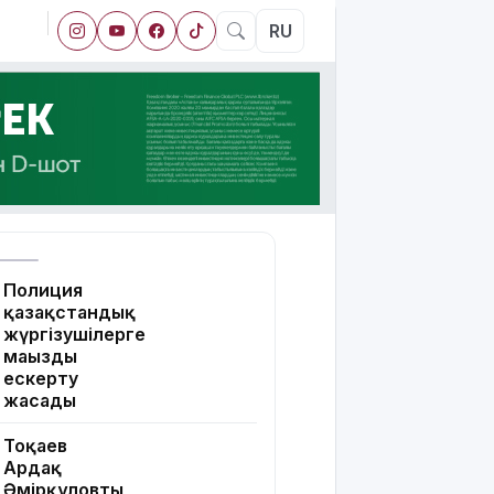
RU
Полиция
қазақстандық
жүргізушілерге
маңызды
ескерту
жасады
Тоқаев
Ардақ
Әмірқұловтың