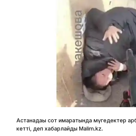
Астанадағы сот ғимаратында мүгедектер арб
кетті, деп хабарлайды Malim.kz.