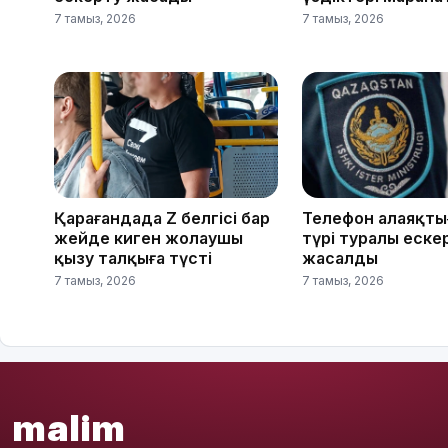
7 тамыз, 2026
7 тамыз, 2026
Қарағандада Z белгісі бар
Телефон алаяқтығ
жейде киген жолаушы
түрі туралы еске
қызу талқыға түсті
жасалды
7 тамыз, 2026
7 тамыз, 2026
malim