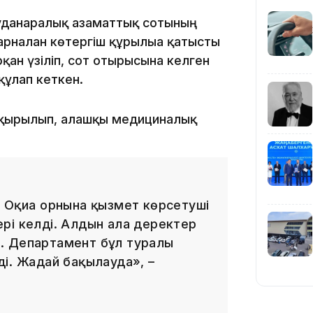
ауданаралық азаматтық сотының
19:39
арналған көтергіш құрылғыға қатысты
рқан үзіліп, сот отырысына келген
құлап кеткен.
ақырылып, алғашқы медициналық
18:45
і. Оқиға орнына қызмет көрсетуші
рі келді. Алдын ала деректер
уі. Департамент бұл туралы
17:34
і. Жағдай бақылауда», –