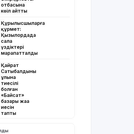
отбасына
көңіл айтты
Құрылысшыларға
құрмет:
Қызылордада
сала
үздіктері
марапатталды
Қайрат
Сатыбалдының
ұлына
тиесілі
болған
«Байсат»
базары жаңа
иесін
тапты
Қарағандада
ылды
Z белгісі