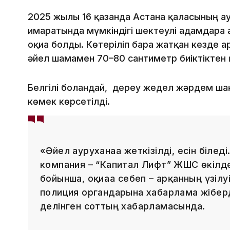
2025 жылғы 16 қазанда Астана қаласының 
ғимаратында мүмкіндігі шектеулі адамдарға 
оқиға болды. Көтеріліп бара жатқан кезде а
әйел шамамен 70–80 сантиметр биіктіктен 
Белгілі болғандай, дереу жедел жәрдем ш
көмек көрсетілді.
«Әйел ауруханаға жеткізілді, есін білед
компания – “Капитал Лифт” ЖШС өкілде
бойынша, оқиғаға себеп – арқанның үзіл
полиция органдарына хабарлама жіберд
делінген соттың хабарламасында.