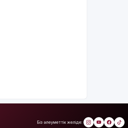
міндеттейтін
болып
жатыр
Грант
иегерлерінің
тізімі
шықты
Белгілі
блогер
Астанада
былапыт
сөз
айтқаны
үшін
қамауға
алынды
Мектеп
оқушылары
енді БЖБ
Біз әлеуметтік желіде:
мен ТЖБ