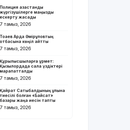
бар жейде
Полиция қазақстандық
киген
жүргізушілерге маңызды
жолаушы
ескерту жасады
қызу
7 тамыз, 2026
талқыға
түсті
Тоқаев Ардақ Әмірқұловтың
отбасына көңіл айтты
Президент
7 тамыз, 2026
Солтүстік
Қазақстан
Құрылысшыларға құрмет:
облысының
Қызылордада сала үздіктері
90
марапатталды
жылдығымен
7 тамыз, 2026
құттықтады
Қайрат Сатыбалдының ұлына
Телефон
тиесілі болған «Байсат»
алаяқтығының
базары жаңа иесін тапты
жаңа түрі
7 тамыз, 2026
туралы
ескерту
жасалды