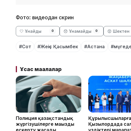
Фото: видеодан скрин
🤍 Ұнайды
😞 Ұнамайды
😡 Шектен 
0
0
#Сот
#Жеңіс Қасымбек
#Астана
#мүгеде
Ұқсас мақалалар
Полиция қазақстандық
Құрылысшыларға
жүргізушілерге маңызды
Қызылордада са
ескерту жасады
үздіктері марап