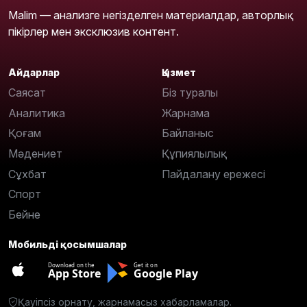
Malim — анализге негізделген материалдар, авторлық
пікірлер мен эксклюзив контент.
Айдарлар
Қызмет
Саясат
Біз туралы
Аналитика
Жарнама
Қоғам
Байланыс
Мәдениет
Құпиялылық
Сұхбат
Пайдалану ережесі
Спорт
Бейне
Мобильді қосымшалар
Download on the
Get it on
App Store
Google Play
Қауіпсіз орнату, жарнамасыз хабарламалар.