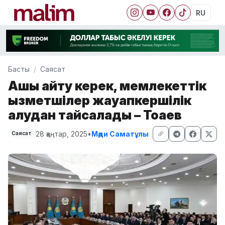
RU
Басты
Саясат
Ашық айту керек, мемлекеттік
қызметшілер жауапкершілік
алудан тайсалады – Тоқаев
28 қаңтар, 2025
•
Мәди Саматұлы
Саясат