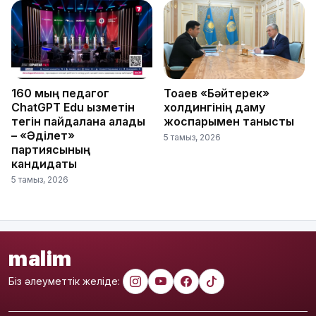
160 мың педагог
Тоқаев «Бәйтерек»
ChatGPT Edu қызметін
холдингінің даму
тегін пайдалана алады
жоспарымен танысты
– «Әділет»
5 тамыз, 2026
партиясының
кандидаты
5 тамыз, 2026
malim
Біз әлеуметтік желіде: