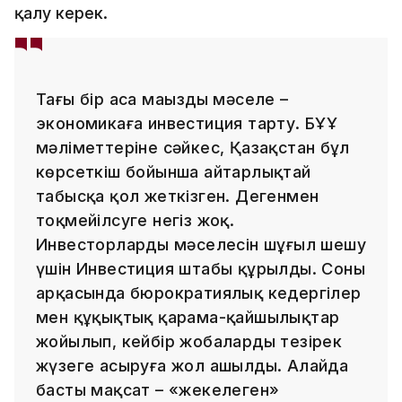
қалу керек.
Тағы бір аса маңызды мәселе –
экономикаға инвестиция тарту. БҰҰ
мәліметтеріне сәйкес, Қазақстан бұл
көрсеткіш бойынша айтарлықтай
табысқа қол жеткізген. Дегенмен
тоқмейілсуге негіз жоқ.
Инвесторлардың мәселесін шұғыл шешу
үшін Инвестиция штабы құрылды. Соның
арқасында бюрократиялық кедергілер
мен құқықтық қарама-қайшылықтар
жойылып, кейбір жобаларды тезірек
жүзеге асыруға жол ашылды. Алайда
басты мақсат – «жекелеген»