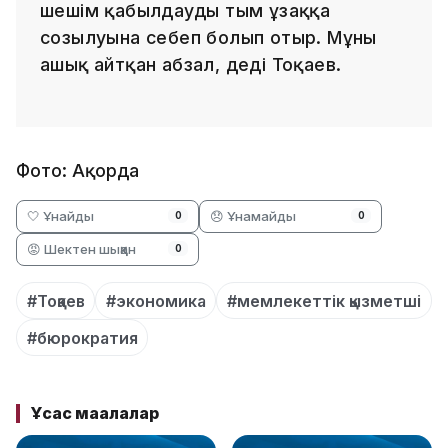
шешім қабылдаудың тым ұзаққа
созылуына себеп болып отыр. Мұны
ашық айтқан абзал, деді Тоқаев.
Фото: Ақорда
🤍 Ұнайды
😞 Ұнамайды
0
0
😡 Шектен шыққан
0
#Тоқаев
#экономика
#мемлекеттік қызметші
#бюрократия
Ұқсас мақалалар