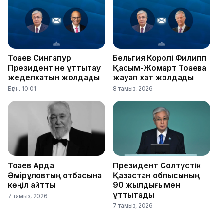
Тоқаев Сингапур
Бельгия Королі Филипп
Президентіне құттықтау
Қасым-Жомарт Тоқаевқа
жеделхатын жолдады
жауап хат жолдады
Бүгін, 10:01
8 тамыз, 2026
Тоқаев Ардақ
Президент Солтүстік
Әмірқұловтың отбасына
Қазақстан облысының
көңіл айтты
90 жылдығымен
құттықтады
7 тамыз, 2026
7 тамыз, 2026