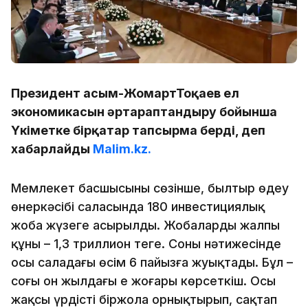
Президент Қасым-ЖомартТоқаев ел
экономикасын әртараптандыру бойынша
Үкіметке бірқатар тапсырма берді, деп
хабарлайды
Malim.kz.
Мемлекет басшысының сөзінше, былтыр өңдеу
өнеркәсібі саласында 180 инвестициялық
жоба жүзеге асырылды. Жобалардың жалпы
құны – 1,3 триллион теңге. Соның нәтижесінде
осы саладағы өсім 6 пайызға жуықтады. Бұл –
соңғы он жылдағы ең жоғары көрсеткіш. Осы
жақсы үрдісті біржола орнықтырып, сақтап