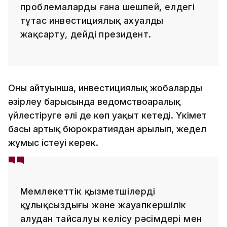
проблемаларды ғана шешпей, елдегі
тұтас инвестициялық ахуалды
жақсарту, дейді президент.
Оның айтуынша, инвестициялық жобаларды
әзірлеу барысында ведомствоаралық
үйлестіруге әлі де көп уақыт кетеді. Үкімет
басы артық бюрократиядан арылып, жедел
жұмыс істеуі керек.
Мемлекеттік қызметшілердің
құлықсыздығы және жауапкершілік
алудан тайсалуы келісу рәсімдері мен