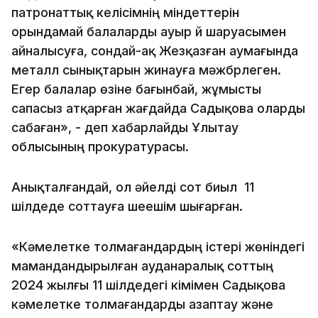
патронаттық келісімнің міндеттерін
орындамай балаларды ауыр үй шаруасымен
айналысуға, сондай-ақ Жезқазған аумағында
металл сынықтарын жинауға мәжбүрлеген.
Егер балалар өзіне бағынбай, жұмысты
сапасыз атқарған жағдайда Садықова оларды
сабаған», - деп хабарлайды Ұлытау
облысының прокуратурасы.
Анықталғандай, ол әйелді сот биыл 11
шілдеде соттауға шеешім шығарған.
«Кәмелетке толмағандардың істері жөніндегі
мамандандырылған ауданаралық соттың
2024 жылғы 11 шілдедегі үкімімен Садықова
кәмелетке толмағандарды азаптау және