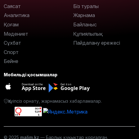
Саясат
Біз туралы
Аналитика
Жарнама
Қоғам
Байланыс
Мәдениет
Құпиялылық
Сұхбат
Пайдалану ережесі
Спорт
Бейне
Мобильді қосымшалар
Download on the
Get it on
App Store
Google Play
Қауіпсіз орнату, жарнамасыз хабарламалар.
© 2025
malim.kz
— Барлық құқықтар қорғалған.