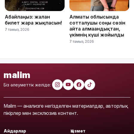
Абайлаңыз: жалған
Алматы облысында
билет жарға жықпасын!
сотталушы соңғы сөзін
айта алмағандықтан,
7 тамыз, 2026
үкімнің күші жойылды
7 тамыз, 2026
malim
Біз әлеуметтік желіде:
Malim — анализге негізделген материалдар, авторлық
пікірлер мен эксклюзив контент.
Айдарлар
Қызмет