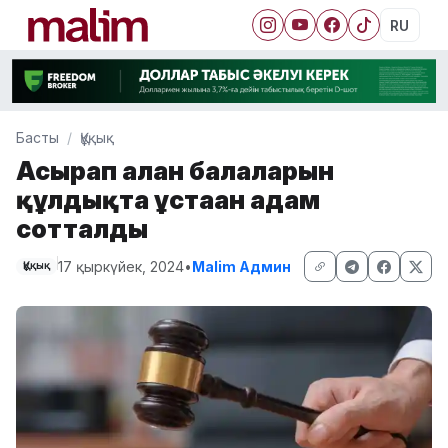
RU
Басты
Құқық
Асырап алған балаларын
құлдықта ұстаған адам
сотталды
17 қыркүйек, 2024
•
Malim Админ
Құқық