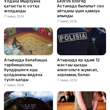
Ұлдана Мырзуанға
Белгілі блогер
қатысты іс сотқа
Астанада былапыт сөз
жолданды
айтқаны үшін қамауға
алынды
7 тамыз, 2026
7 тамыз, 2026
Атырауда балабақша
Атырауда ер адам 12
тәрбиешісінің
жастағы қызды
бүлдіршінге күш
алкогольге жұмсап,
қолданғаны видеоға
зорламақ болған
түсіп қалды
7 тамыз, 2026
7 тамыз, 2026