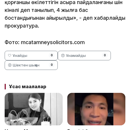
қорғаншы өкілеттігін асыра пайдаланғаны үшін
кінәлі деп танылып, 4 жылға бас
бостандығынан айырылды», - деп хабарлайды
прокуратура.
Фото: mcatamneysolicitors.com
🤍 Ұнайды
😞 Ұнамайды
0
0
😡 Шектен шыққан
0
Ұқсас мақалалар