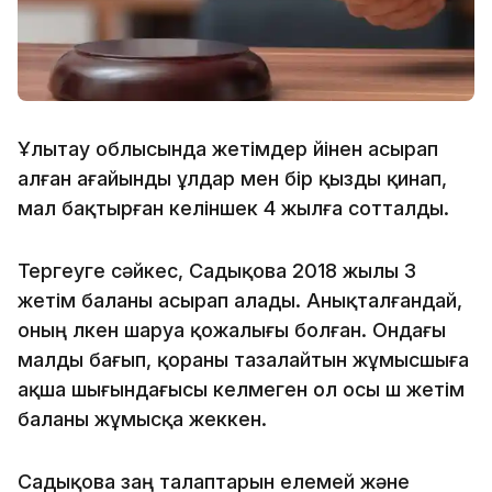
Ұлытау облысында жетімдер үйінен асырап
алған ағайынды ұлдар мен бір қызды қинап,
мал бақтырған келіншек 4 жылға сотталды.
Тергеуге сәйкес, Садықова 2018 жылы 3
жетім баланы асырап алады. Анықталғандай,
оның үлкен шаруа қожалығы болған. Ондағы
малды бағып, қораны тазалайтын жұмысшыға
ақша шығындағысы келмеген ол осы үш жетім
баланы жұмысқа жеккен.
Садықова заң талаптарын елемей және