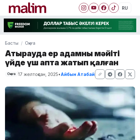
RU
Басты
Оқиға
Атырауда ер адамның мәйіті
үйде үш апта жатып қалған
17 желтоқсан, 2025
•
Айбын Атабай
Оқиға