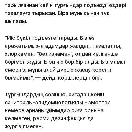
табылғаннан кейін тұрғындар подъезді өздері
тазалауға тырысқан. Бірақ мұнысынан түк
шықпады.
“Иіс бүкіл подъезге тарады. Біз өз
қаражатымызға адамдар жалдап, тазалаттық,
хлоркамен, “белизнамен”, қолдан келгенше
бәрімен жудық. Бірақ иіс бәрібір қалды. Біз маман
емеспіз, мұны қалай дұрыс жасау керегін
білмейміз”, — дейді көршілердің бірі.
Тұрғындардың сөзінше, оқиғадан кейін
санитарлық-эпидемиологиялық қызметтер
немесе арнайы ұйымдар оқиға орнына
келмеген, ресми дезинфекция да
жүргізілмеген.