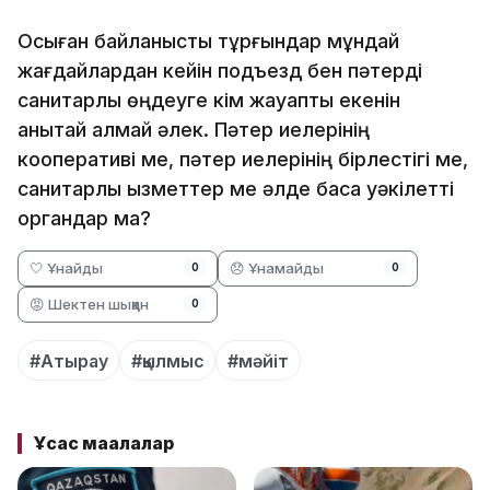
Осыған байланысты тұрғындар мұндай
жағдайлардан кейін подъезд бен пәтерді
санитарлық өңдеуге кім жауапты екенін
анықтай алмай әлек. Пәтер иелерінің
кооперативі ме, пәтер иелерінің бірлестігі ме,
санитарлық қызметтер ме әлде басқа уәкілетті
органдар ма?
🤍 Ұнайды
😞 Ұнамайды
0
0
😡 Шектен шыққан
0
#Атырау
#қылмыс
#мәйіт
Ұқсас мақалалар