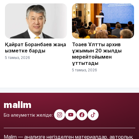
Қайрат Боранбаев жаңа
Тоқаев Ұлттық архив
қызметке барды
ұжымын 20 жылдық
мерейтойымен
5 тамыз, 2026
құттықтады
5 тамыз, 2026
malim
Біз әлеуметтік желіде:
Malim — анализге негізделген материалдар, авторлық