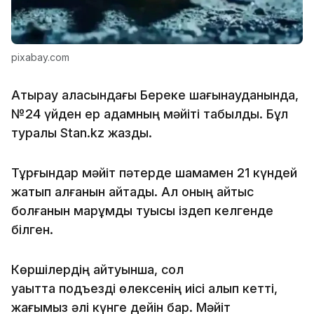
pixabay.com
Атырау қаласындағы Береке шағынауданында,
№24 үйден ер адамның мәйіті табылды. Бұл
туралы Stan.kz жазды.
Тұрғындар мәйіт пәтерде шамамен 21 күндей
жатып қалғанын айтады. Ал оның қайтыс
болғанын марқұмды туысы іздеп келгенде
білген.
Көршілердің айтуынша, сол
уақытта подъезді өлексенің иісі алып кетті,
жағымыз әлі күнге дейін бар. Мәйіт