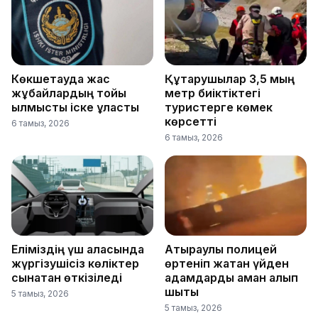
Көкшетауда жас
Құтқарушылар 3,5 мың
жұбайлардың тойы
метр биіктіктегі
қылмыстық іске ұласты
туристерге көмек
көрсетті
6 тамыз, 2026
6 тамыз, 2026
Еліміздің үш қаласында
Атыраулық полицей
жүргізушісіз көліктер
өртеніп жатқан үйден
сынақтан өткізіледі
адамдарды аман алып
шықты
5 тамыз, 2026
5 тамыз, 2026