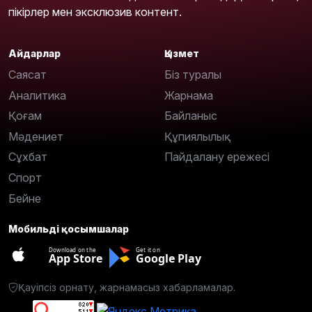
пікірлер мен эксклюзив контент.
Айдарлар
Қызмет
Саясат
Біз туралы
Аналитика
Жарнама
Қоғам
Байланыс
Мәдениет
Құпиялылық
Сұхбат
Пайдалану ережесі
Спорт
Бейне
Мобильді қосымшалар
Download on the
Get it on
App Store
Google Play
Қауіпсіз орнату, жарнамасыз хабарламалар.