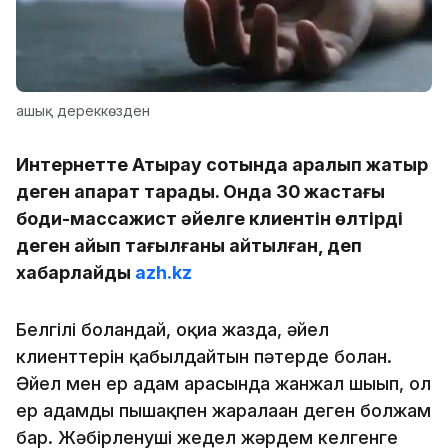
ашық дереккөзден
Интернетте Атырау сотында қаралып жатыр
деген ақпарат тарады. Онда 30 жастағы
боди-массажист әйелге клиентін өлтірді
деген айып тағылғаны айтылған, деп
хабарлайды
azh.kz
Белгілі болғандай, оқиға жазда, әйел
клиенттерін қабылдайтын пәтерде болған.
Әйел мен ер адам арасында жанжал шығып, ол
ер адамды пышақпен жаралаған деген болжам
бар. Жәбірленуші жедел жәрдем келгенге