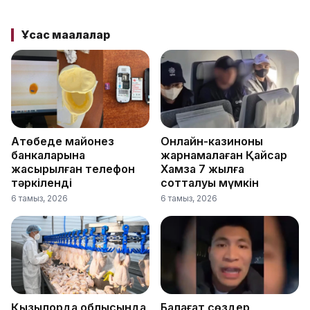
Ұқсас мақалалар
Ақтөбеде майонез
Онлайн-казиноны
банкаларына
жарнамалаған Қайсар
жасырылған телефон
Хамза 7 жылға
тәркіленді
сотталуы мүмкін
6 тамыз, 2026
6 тамыз, 2026
Қызылорда облысында
Балағат сөздер