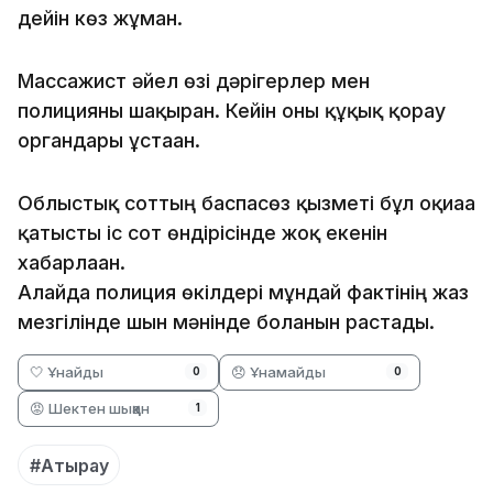
дейін көз жұмған.
Массажист әйел өзі дәрігерлер мен
полицияны шақырған. Кейін оны құқық қорғау
органдары ұстаған.
Облыстық соттың баспасөз қызметі бұл оқиғаға
қатысты іс сот өндірісінде жоқ екенін
хабарлаған.
Алайда полиция өкілдері мұндай фактінің жаз
мезгілінде шын мәнінде болғанын растады.
🤍 Ұнайды
😞 Ұнамайды
0
0
😡 Шектен шыққан
1
#Атырау