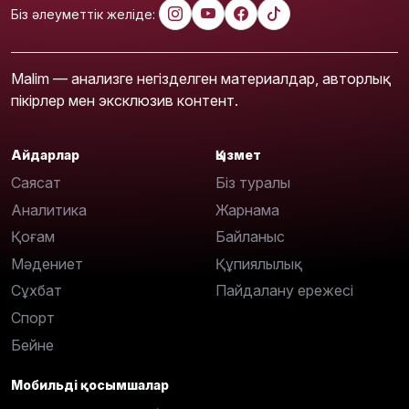
Біз әлеуметтік желіде:
Malim — анализге негізделген материалдар, авторлық
пікірлер мен эксклюзив контент.
Айдарлар
Қызмет
Саясат
Біз туралы
Аналитика
Жарнама
Қоғам
Байланыс
Мәдениет
Құпиялылық
Сұхбат
Пайдалану ережесі
Спорт
Бейне
Мобильді қосымшалар