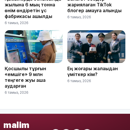
жылына 6 мың тонна
жариялаған TikTok
өнім өндіретін құс
блогер қамауға алынды
фабрикасы ашылды
6 тамыз, 2026
6 тамыз, 2026
Қосшылық тұрғын
Ең жоғары жалақыдан
«емшіге» 9 млн
үміткер кім?
теңгеге жуық ақша
6 тамыз, 2026
аударған
6 тамыз, 2026
malim