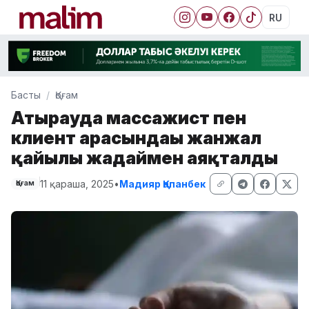
RU
Басты
Қоғам
Атырауда массажист пен
клиент арасындағы жанжал
қайғылы жағдаймен аяқталды
11 қараша, 2025
•
Мадияр Қапанбек
Қоғам