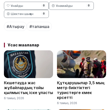
🤍 Ұнайды
😞 Ұнамайды
0
0
😡 Шектен шыққан
0
#Атырау
#тапанша
Ұқсас мақалалар
Көкшетауда жас
Құтқарушылар 3,5 мың
жұбайлардың тойы
метр биіктіктегі
қылмыстық іске ұласты
туристерге көмек
көрсетті
6 тамыз, 2026
6 тамыз, 2026