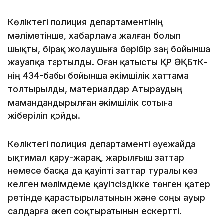
Көліктегі полиция департаментінің
мәліметінше, хабарлама жалған болып
шықты, бірақ жолаушыға бәрібір заң бойынша
жауапқа тартылды. Оған қатысты ҚР ӘҚБтК-
нің 434-бабы бойынша әкімшілік хаттама
толтырылды, материалдар Атыраудың
мамандандырылған әкімшілік сотына
жіберіліп қойды.
Көліктегі полиция департаменті әуежайда
ықтимал қару-жарақ, жарылғыш заттар
немесе басқа да қауіпті заттар туралы кез
келген мәлімдеме қауіпсіздікке төнген қатер
ретінде қарастырылатынын және соңы ауыр
салдарға әкеп соқтыратынын ескертті.