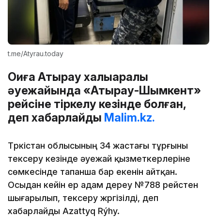
t.me/Atyrau.today
Оқиға Атырау халықаралық
әуежайында «Атырау-Шымкент»
рейсіне тіркелу кезінде болған,
деп хабарлайды
Malim.kz.
Түркістан облысының 34 жастағы тұрғыны
тексеру кезінде әуежай қызметкерлеріне
сөмкесінде тапанша бар екенін айтқан.
Осыдан кейін ер адам дереу №788 рейстен
шығарылып, тексеру жүргізілді, деп
хабарлайды Azattyq Rýhy.