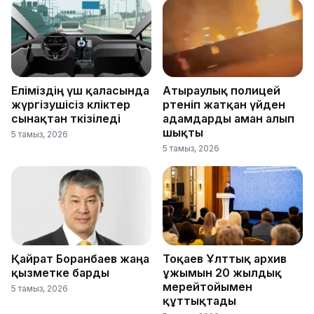
Еліміздің үш қаласында
Атыраулық полицей
жүргізушісіз көліктер
өртеніп жатқан үйден
сынақтан өткізіледі
адамдарды аман алып
шықты
5 тамыз, 2026
5 тамыз, 2026
Қайрат Боранбаев жаңа
Тоқаев Ұлттық архив
қызметке барды
ұжымын 20 жылдық
мерейтойымен
5 тамыз, 2026
құттықтады