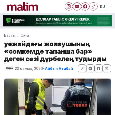
RU
Басты
Оқиға
Әуежайдағы жолаушының
«сөмкемде тапанша бар»
деген сөзі дүрбелең тудырды
22 мамыр, 2026
•
Айбын Атабай
Оқиға