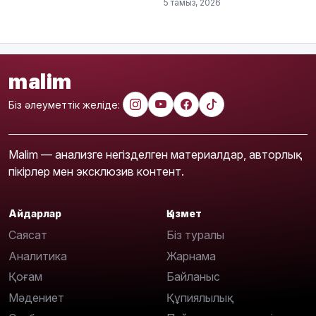
5 тамыз, 2026
malim
Біз әлеуметтік желіде:
Malim — анализге негізделген материалдар, авторлық
пікірлер мен эксклюзив контент.
Айдарлар
Қызмет
Саясат
Біз туралы
Аналитика
Жарнама
Қоғам
Байланыс
Мәдениет
Құпиялылық