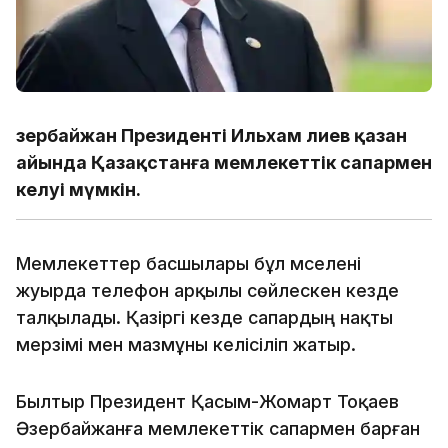
Әзербайжан Президенті Ильхам Әлиев қазан
айында Қазақстанға мемлекеттік сапармен
келуі мүмкін.
Мемлекеттер басшылары бұл мәселені
жуырда телефон арқылы сөйлескен кезде
талқылады. Қазіргі кезде сапардың нақты
мерзімі мен мазмұны келісіліп жатыр.
Былтыр Президент Қасым-Жомарт Тоқаев
Әзербайжанға мемлекеттік сапармен барған