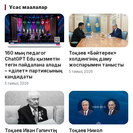
Ұқсас мақалалар
160 мың педагог
Тоқаев «Бәйтерек»
ChatGPT Edu қызметін
холдингінің даму
тегін пайдалана алады
жоспарымен танысты
– «Әділет» партиясының
5 тамыз, 2026
кандидаты
5 тамыз, 2026
Тоқаев Иван Гапичтің
Тоқаев Никол