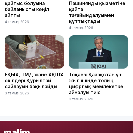
қайтыс болуына
Пашинянды қызметіне
байланысты көңіл
қайта
айтты
тағайындалуымен
құттықтады
4 тамыз, 2026
4 тамыз, 2026
ЕҚЫҰ, ТМД және ҰҚШҰ
Тоқаев: Қазақстан үш
өкілдері Құрылтай
жыл ішінде толық
сайлауын бақылайды
цифрлық мемлекетке
айналуы тиіс
3 тамыз, 2026
3 тамыз, 2026
malim