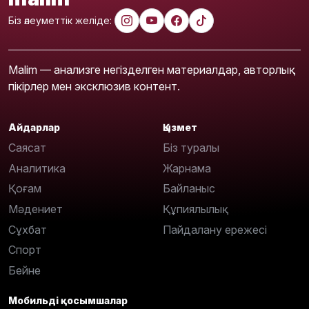
Біз әлеуметтік желіде:
Malim — анализге негізделген материалдар, авторлық
пікірлер мен эксклюзив контент.
Айдарлар
Қызмет
Саясат
Біз туралы
Аналитика
Жарнама
Қоғам
Байланыс
Мәдениет
Құпиялылық
Сұхбат
Пайдалану ережесі
Спорт
Бейне
Мобильді қосымшалар