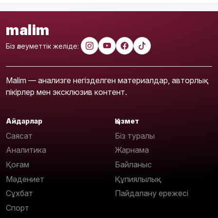
malim
Біз әлеуметтік желіде:
Malim — анализге негізделген материалдар, авторлық
пікірлер мен эксклюзив контент.
Айдарлар
Қызмет
Саясат
Біз туралы
Аналитика
Жарнама
Қоғам
Байланыс
Мәдениет
Құпиялылық
Сұхбат
Пайдалану ережесі
Спорт