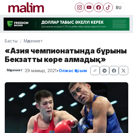
RU
Басты
Мәдениет
«Азия чемпионатында бұрынғы
Бекзатты көре алмадық»
29 мамыр, 2021
•
Олжас Қасым
Мәдениет