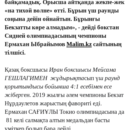
байқамадық. Орысша айтқанда жекпе-жек
«на тихой волне» өтті. Бұрын үш раунды
соңына дейін ойнайтын. Бұрынғы
Бекзатты көре алмадым», - дейді бокстан
Сидней олимпиадасының чемпионы
Ермахан Ыбрайымов
Мalim.kz
сайтының
тілшісі.
Қазақ боксшысы
Иран боксшысы Мейсама
Г
ЕШЛАГИМЕН
жұдырықта
с
ып ү
ш раунд
қорытындысы бойынша
4:1 есебімен есе
жібер
ген. 2019 жылғы әлем чемпионы Бекзат
Нұрдәулетов жарыстың фавориті еді.
Ермахан САҒИҰЛЫ Токио олимпиадасына да
81 келі салмақта алтын медальдан басты
үміткер болып бара дейді.