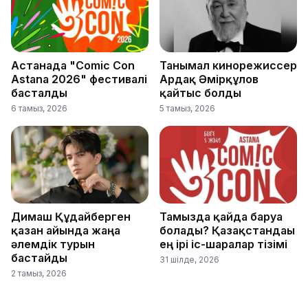
Астанада "Comic Con
Танымал кинорежиссер
Astana 2026" фестивалі
Ардақ Әмірқұлов
басталды
қайтыс болды
6 тамыз, 2026
5 тамыз, 2026
Димаш Құдайберген
Тамызда қайда баруға
қазан айында жаңа
болады? Қазақстандағы
әлемдік турын
ең ірі іс-шаралар тізімі
бастайды
31 шілде, 2026
2 тамыз, 2026