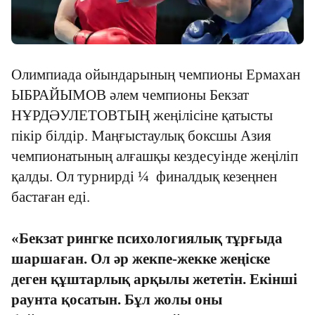
Олимпиада ойындарының чемпионы Ермахан
ЫБРАЙЫМОВ әлем чемпионы Бекзат
НҰРДӘУЛЕТОВТЫҢ жеңілісіне қатысты
пікір білдір. Маңғыстаулық боксшы Азия
чемпионатының алғашқы кездесуінде жеңіліп
қалды. Ол турнирді ¼ финалдық кезеңнен
бастаған еді.
«Бекзат рингке психологиялық тұрғыда
шаршаған. Ол әр жекпе-жекке жеңіске
деген құштарлық арқылы жететін. Екінші
раунта қосатын. Бұл жолы оны