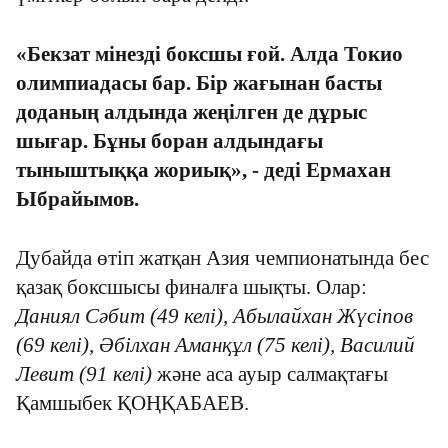
«Бекзат мінезді боксшы ғой. Алда Токио
олимпиадасы бар. Бір жағынан басты
доданың алдында жеңілген де дұрыс
шығар. Бұны боран алдындағы
тыныштыққа жориық»,
- дед
і Ермахан
Ыбрайымов.
Дубайда өтіп жатқан Азия чемпионатында бес
қазақ боксшысы финалға шықты. Олар:
Даниял Сәбит (49 келі), Абылайхан Жүсіпов
(69 келі), Әбілхан Аманқұл (75 келі)
,
Василий
Левит (91 келі)
және аса ауыр салмақтағы
Қамшыбек ҚОҢҚАБАЕВ.