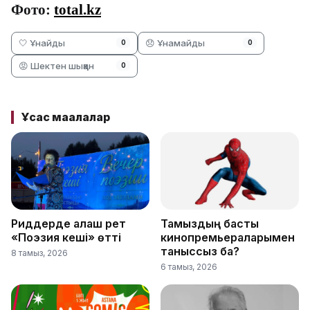
Фото:
total.kz
🤍 Ұнайды
😞 Ұнамайды
0
0
😡 Шектен шыққан
0
Ұқсас мақалалар
Риддерде алғаш рет
Тамыздың басты
«Поэзия кеші» өтті
кинопремьераларымен
таныссыз ба?
8 тамыз, 2026
6 тамыз, 2026