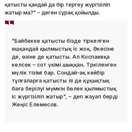
қатысты қандай да бір тергеу жүргізіліп
жатыр ма?" – деген сұрақ қойылды.
"Байбекке қатысты бізде тіркелген
ешқандай қылмыстық іс жоқ. Әкесіне
де, өзіне де қатысты. Ал Коспаевқа
келсек – сот үкімі шыққан. Тәркіленген
мүлік тізімі бар. Сондай-ақ кейбір
тұлғаларға қатысты әлі де құқықтық
баға берілуі мүмкін бөлек қылмыстық
іс жүргізіліп жатыр", – деп жауап берді
Жеңіс Елемесов.