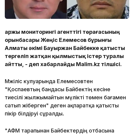
Қаржы мониторингі агенттігі төрағасының
орынбасары Жеңіс Елемесов бұрынғы
Алматы әкімі Бауыржан Байбекке қатысты
тергеліп жатқан қылмыстық істер туралы
айтты, - деп хабарлайды Malim.kz тілшісі.
Мәжіліс кулуарында Елемесовтен
"Қоспаевтың бандасы Байбектің әкесіне
тиесілі жылжымайтын мүлікті төмен бағамен
сатып жіберген" деген ақпаратқа қатысты
пікір білдіруі сұралды.
"АФМ тарапынан Байбектердің отбасына