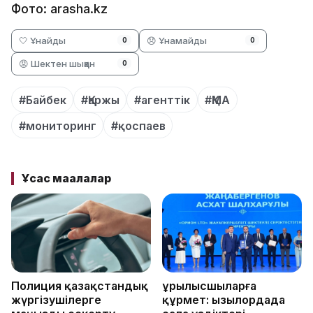
Фото: arasha.kz
🤍 Ұнайды
😞 Ұнамайды
0
0
😡 Шектен шыққан
0
#Байбек
#Қаржы
#агенттік
#ҚМА
#мониторинг
#қоспаев
Ұқсас мақалалар
Полиция қазақстандық
Құрылысшыларға
жүргізушілерге
құрмет: Қызылордада