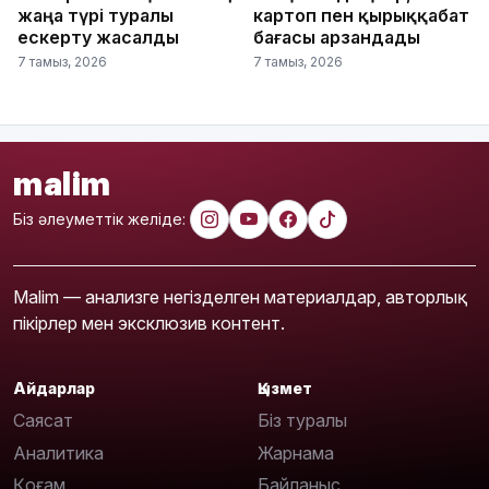
жаңа түрі туралы
картоп пен қырыққабат
ескерту жасалды
бағасы арзандады
7 тамыз, 2026
7 тамыз, 2026
malim
Біз әлеуметтік желіде:
Malim — анализге негізделген материалдар, авторлық
пікірлер мен эксклюзив контент.
Айдарлар
Қызмет
Саясат
Біз туралы
Аналитика
Жарнама
Қоғам
Байланыс