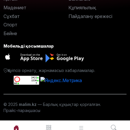
Мәдениет
Құпиялылық
Сұхбат
Пайдалану ережесі
Спорт
Бейне
Мобильді қосымшалар
Download on the
Get it on
App Store
Google Play
Қауіпсіз орнату, жарнамасыз хабарламалар.
© 2025
malim.kz
— Барлық құқықтар қорғалған.
Прайс-парақшасы