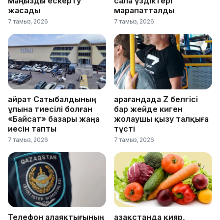
маңызды ескерту
сала үздіктері
жасады
марапатталды
7 тамыз, 2026
7 тамыз, 2026
Қайрат Сатыбалдының
Қарағандада Z белгісі
ұлына тиесілі болған
бар жейде киген
«Байсат» базары жаңа
жолаушы қызу талқыға
иесін тапты
түсті
7 тамыз, 2026
7 тамыз, 2026
Телефон алаяқтығының
Қазақстанда қияр,