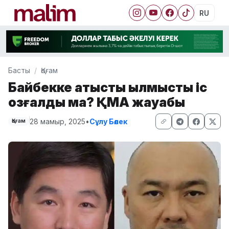
RU
Басты
Қоғам
Байбекке қатысты қылмыстық іс
қозғалды ма? ҚМА жауабы
28 мамыр, 2025
•
Сұлу Бөлек
Қоғам