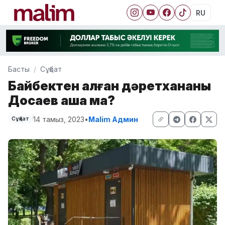
RU
Басты
Сұқбат
Байбектен қалған дәретхананы
Досаев аша ма?
14 тамыз, 2023
•
Malim Админ
Сұқбат