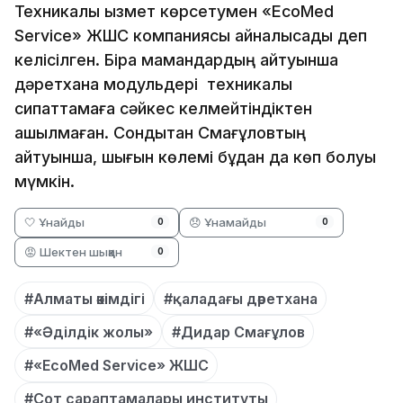
Техникалық қызмет көрсетумен «EcoMed
Service» ЖШС компаниясы айналысады деп
келісілген. Бірақ мамандардың айтуынша
дәретхана модульдері техникалық
сипаттамаға сәйкес келмейтіндіктен
ашылмаған. Сондықтан Смағұловтың
айтуынша, шығын көлемі бұдан да көп болуы
мүмкін.
🤍 Ұнайды
😞 Ұнамайды
0
0
😡 Шектен шыққан
0
#Алматы әкімдігі
#қаладағы дәретхана
#«Әділдік жолы»
#Дидар Смағұлов
#«EcoMed Service» ЖШС
#Сот сараптамалары институты