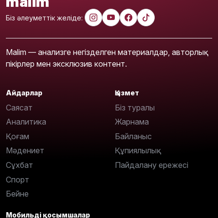
malim
Біз әлеуметтік желіде:
Malim — анализге негізделген материалдар, авторлық
пікірлер мен эксклюзив контент.
Айдарлар
Қызмет
Саясат
Біз туралы
Аналитика
Жарнама
Қоғам
Байланыс
Мәдениет
Құпиялылық
Сұхбат
Пайдалану ережесі
Спорт
Бейне
Мобильді қосымшалар