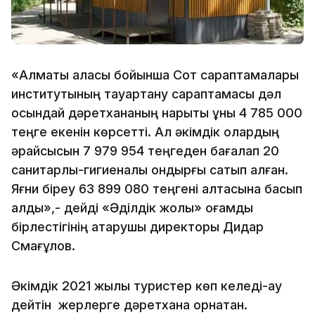
«Алматы қаласы бойынша Сот сараптамалары
институтының тауартану сараптамасы дәл
осындай дәретхананың нарықтық құны 4 785 000
теңге екенін көрсетті. Ал әкімдік олардың
әрқайсысын 7 979 954 теңгеден бағалап 20
санитарлық-гигиеналық қондырғы сатып алған.
Яғни біреу 63 899 080 теңгені қалтасына басып
алды»,- дейді «Әділдік жолы» қоғамдық
бірлестігінің атқарушы директоры Дидар
Смағұлов.
Әкімдік 2021 жылы туристер көп келеді-ау
дейтін жерлерге дәретхана орнатқан.