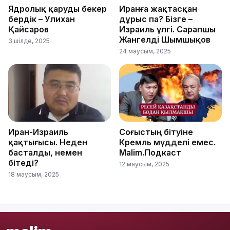
Ядролық қаруды бекер
Иранға жақтасқан
бердік – Уәлихан
дұрыс па? Бізге –
Қайсаров
Израиль үлгі. Сарапшы
Жангелді Шымшықов
3 шілде, 2025
24 маусым, 2025
Иран-Израиль
Соғыстың бітуіне
қақтығысы. Неден
Кремль мүдделі емес.
басталды, немен
Malim.Подкаст
бітеді?
12 маусым, 2025
18 маусым, 2025