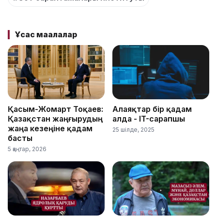
Ұқсас мақалалар
Қасым-Жомарт Тоқаев:
Алаяқтар бір қадам
Қазақстан жаңғырудың
алда - IT-сарапшы
жаңа кезеңіне қадам
25 шілде, 2025
басты
5 қаңтар, 2026