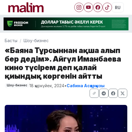
RU
Басты
Шоу-бизнес
«Баянға Тұрсыннан ақша алып
бер дедім». Айгүл Иманбаева
кино түсірем деп қалай
қиындық көргенін айтты
18 қыркүйек, 2024
•
Сабина Асқарқызы
Шоу-бизнес