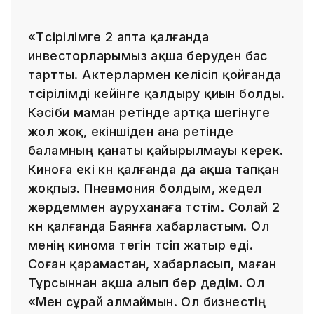
«Түсірілімге 2 апта қалғанда
инвесторларымыз ақша беруден бас
тартты. Актерлармен келісіп қойғанда
түсірілімді кейінге қалдыру қиын болды.
Кәсіби маман ретінде артқа шегінуге
жол жоқ, екіншіден ана ретінде
баламның қанаты қайырылмауы керек.
Киноға екі күн қалғанда да ақша тапқан
жоқпыз. Пневмония болдым, жедел
жәрдеммен ауруханаға түстім. Солай 2
күн қалғанда Баянға хабарластым. Ол
менің кинома тегін түсіп жатыр еді.
Соған қарамастан, хабарласып, маған
Тұрсыннан ақша алып бер дедім. Ол
«Мен сұрай алмаймын. Ол бизнестің