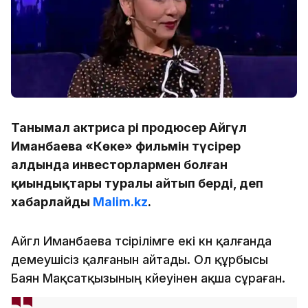
Танымал актриса әрі продюсер Айгүл
Иманбаева «Көке» фильмін түсірер
алдында инвесторлармен болған
қиындықтары туралы айтып берді, деп
хабарлайды
Malim.kz
.
Айгүл Иманбаева түсірілімге екі күн қалғанда
демеушісіз қалғанын айтады. Ол құрбысы
Баян Мақсатқызының күйеуінен ақша сұраған.