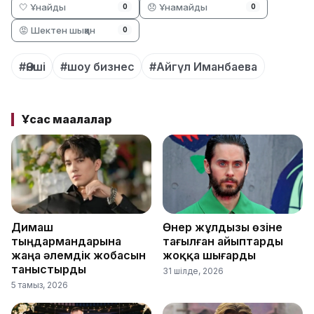
🤍 Ұнайды
😞 Ұнамайды
0
0
😡 Шектен шыққан
0
#Әнші
#шоу бизнес
#Айгүл Иманбаева
Ұқсас мақалалар
Димаш
Өнер жұлдызы өзіне
тыңдармандарына
тағылған айыптарды
жаңа әлемдік жобасын
жоққа шығарды
таныстырды
31 шілде, 2026
5 тамыз, 2026