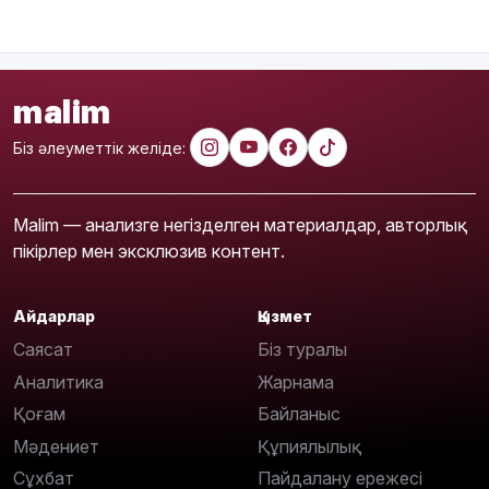
malim
Біз әлеуметтік желіде:
Malim — анализге негізделген материалдар, авторлық
пікірлер мен эксклюзив контент.
Айдарлар
Қызмет
Саясат
Біз туралы
Аналитика
Жарнама
Қоғам
Байланыс
Мәдениет
Құпиялылық
Сұхбат
Пайдалану ережесі