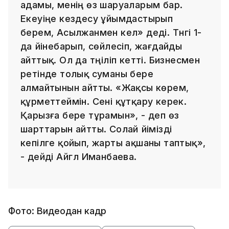
адамы, менің өз шаруаларым бар.
Екеуіңе кездесу ұйымдастырып
берем, Асылжанмен кел» деді. Түнгі 1-
да үйінебарып, сөйлесіп, жағдайды
айттық. Ол да түңіліп кетті. Бизнесмен
ретінде толық суманы бере
алмайтынын айтты. «Жақсы көрем,
құрметтеймін. Сені құтқару керек.
Қарызға бере тұрамын», - деп өз
шарттарын айтты. Солай үйімізді
кепілге қойып, жарты ақшаны таптық»,
- дейді Айгүл Иманбаева.
Фото: Видеодан кадр