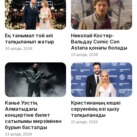
Ең танымал той әлі
Николай Костер-
талқыланып жатыр
Вальдау Comic Con
Astana қонағы болады
30 шілде, 2026
23 шілде, 2026
Канье Уэстің
Кристинаның кешкі
Алматыдағы
серуенінің өзі қызу
концертіне билет
талқыланады
сатылымы мерзімінен
22 шілде, 2026
бұрын басталды
23 шілде, 2026