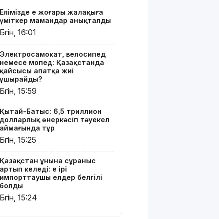
елдер
Елімізде ең жоғары жалақыға
белгілі
үміткер мамандар анықталды
болды
Бүгін, 16:01
Шығыс
Қазақстан
Электросамокат, велосипед
немесе мопед: Қазақстанда
Dongfeng
қайсысы апатқа жиі
Motor
ұшырайды?
компаниясымен
Бүгін, 15:59
жаңа
инвестициялық
Қытай-Батыс: 6,5 триллион
жобаларды
долларлық өнеркәсіп тәуекел
жүзеге
аймағында тұр
асыруға
Бүгін, 15:25
мүдделі
Қазақстан ұнына сұраныс
Мемлекеттік
артып келеді: ең ірі
білім
импорттаушы елдер белгілі
гранттарының
болды
басым
Бүгін, 15:24
бөлігі қай
мамандықтарға