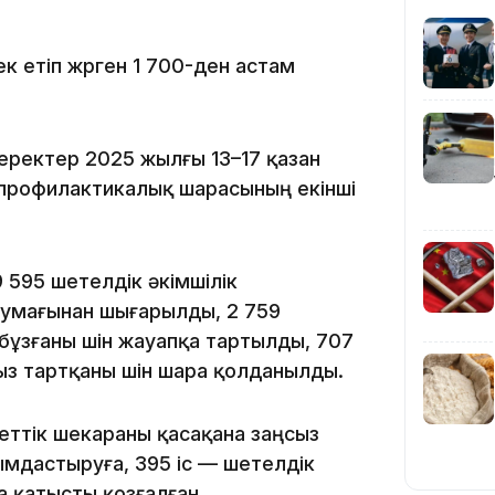
ек етіп жүрген 1 700-ден астам
 деректер 2025 жылғы 13–17 қазан
профилактикалық шарасының екінші
14:47
 595 шетелдік әкімшілік
аумағынан шығарылды, 2 759
бұзғаны үшін жауапқа тартылды, 707
ыз тартқаны үшін шара қолданылды.
ттік шекараны қасақана заңсыз
14:36
йымдастыруға, 395 іс — шетелдік
а қатысты қозғалған.