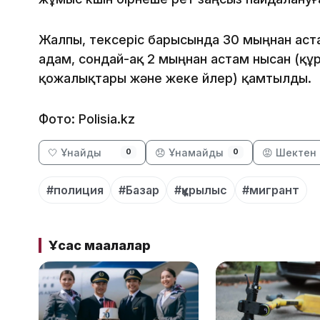
Жалпы, тексеріс барысында 30 мыңнан аст
адам, сондай-ақ 2 мыңнан астам нысан (құ
қожалықтары және жеке үйлер) қамтылды.
Фото: Polisia.kz
🤍 Ұнайды
😞 Ұнамайды
😡 Шектен 
0
0
#полиция
#Базар
#құрылыс
#мигрант
Ұқсас мақалалар