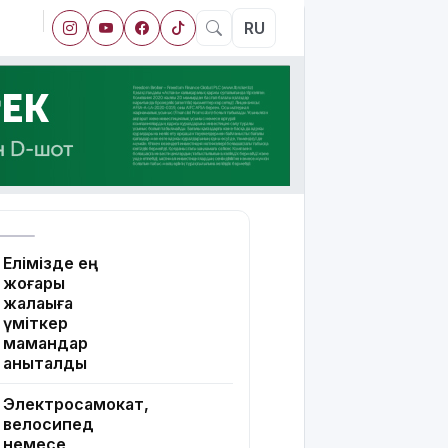
RU
Елімізде ең
жоғары
жалақыға
үміткер
мамандар
анықталды
Электросамокат,
велосипед
немесе