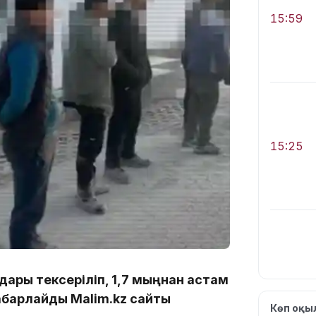
15:59
15:25
дары тексеріліп, 1,7 мыңнан астам
15:24
абарлайды Malim.kz сайты
Көп оқ