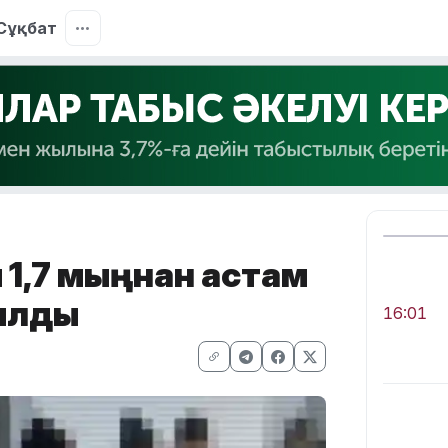
Сұқбат
 1,7 мыңнан астам
ылды
16:01