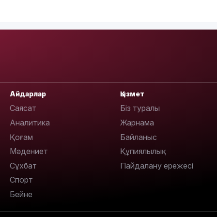
11:33
Айдарлар
Қызмет
Саясат
Біз туралы
Аналитика
Жарнама
Қоғам
Байланыс
Мәдениет
Құпиялылық
11:19
Сұхбат
Пайдалану ережесі
Спорт
Бейне