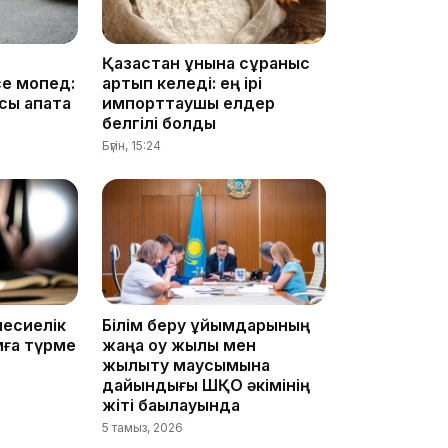
13:05
Қазақстан ұнына сұраныс
е мопед:
артып келеді: ең ірі
сы апатқа
импорттаушы елдер
12:31
белгілі болды
Бүгін, 15:24
11:59
несиелік
Білім беру ұйымдарының
мға түрме
жаңа оқу жылы мен
жылыту маусымына
дайындығы ШҚО әкімінің
жіті бақылауында
5 тамыз, 2026