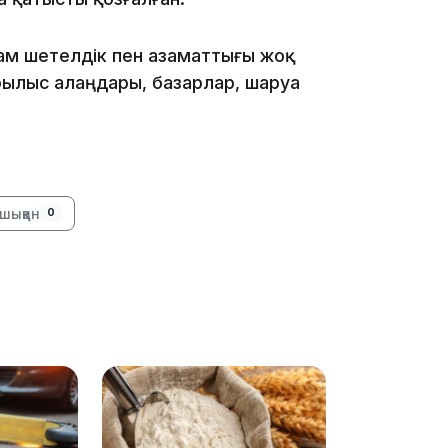
ам шетелдік пен азаматтығы жоқ
рылыс алаңдары, базарлар, шаруа
13:59
шыққан
0
13:22