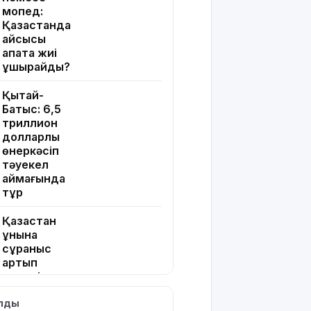
мопед:
Қазақстанда
қайсысы
апатқа жиі
ұшырайды?
Қытай-
Батыс: 6,5
триллион
долларлық
өнеркәсіп
тәуекел
аймағында
тұр
Қазақстан
ұнына
сұраныс
артып
келеді: ең
ірі
ылды
импорттаушы