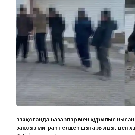
Қазақстанда базарлар мен құрылыс нысан
заңсыз мигрант елден шығарылды, деп х