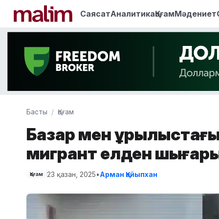
Саясат
Аналитика
Қоғам
Мәдениет
Басты
Қоғам
Базар мен құрылыстағы
мигрант елден шығар
23 қазан, 2025
•
Арман Қайыпхан
Қоғам