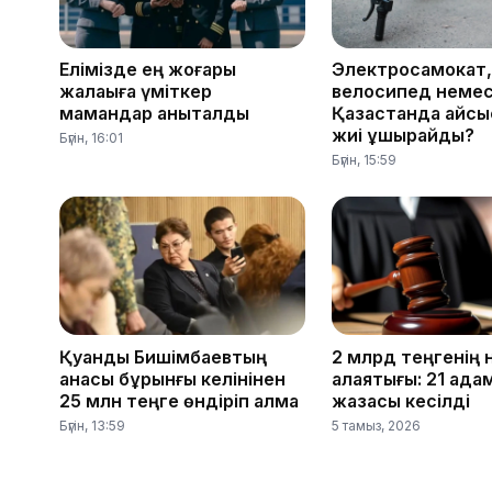
Елімізде ең жоғары
Электросамокат,
жалақыға үміткер
велосипед немес
мамандар анықталды
Қазақстанда қайсы
жиі ұшырайды?
Бүгін, 16:01
Бүгін, 15:59
Қуандық Бишімбаевтың
2 млрд теңгенің 
анасы бұрынғы келінінен
алаяқтығы: 21 ада
25 млн теңге өндіріп алмақ
жазасы кесілді
Бүгін, 13:59
5 тамыз, 2026