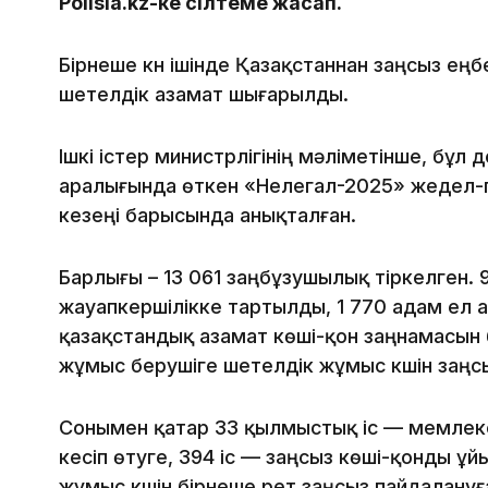
Polisia.kz-ке сілтеме жасап.
Бірнеше күн ішінде Қазақстаннан заңсыз еңб
шетелдік азамат шығарылды.
Ішкі істер министрлігінің мәліметінше, бұл
аралығында өткен «Нелегал-2025» жедел-
кезеңі барысында анықталған.
Барлығы – 13 061 заңбұзушылық тіркелген. 9
жауапкершілікке тартылды, 1 770 адам ел 
қазақстандық азамат көші-қон заңнамасын 
жұмыс берушіге шетелдік жұмыс күшін заңс
Сонымен қатар 33 қылмыстық іс — мемлеке
кесіп өтуге, 394 іс — заңсыз көші-қонды ұ
жұмыс күшін бірнеше рет заңсыз пайдалануғ